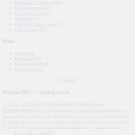
Hertha BSC Berlin
(699)
Relegationsspiel
(4)
Schiedsrichter
(21)
Transfers
(7)
UEFA Europa League
(22)
UEFA-Cup
(12)
Meta
Anmelden
Eintrags-Feed
Kommentar-Feed
WordPress.org
Hertha BSC – Schlagworte
6-Punkte-Spiel
1. FC Köln
1899 Hoffenheim
1. FSV Mainz 05
Abstiegskampf
Adrian Ramos
Borussia Dortmund
Bayer 04 Leverkusen
Davie Selke
Deniz Aytekin
Dodi Lukebakio
Borussia M'gladbach
Derry Scherhant
Fabian Lustenberger
Fabian Reese
Dr. Felix Brych
Eintracht Frankfurt
FC Augsburg
FC Schalke 04
Geisterspiel
Guido Winkmann
Hamburger SV
Hannover 96
Harm
Hertha BSC