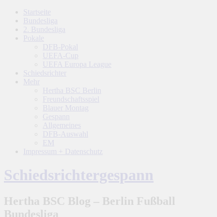
Startseite
Bundesliga
2. Bundesliga
Pokale
DFB-Pokal
UEFA-Cup
UEFA Europa League
Schiedsrichter
Mehr
Hertha BSC Berlin
Freundschaftsspiel
Blauer Montag
Gespann
Allgemeines
DFB-Auswahl
EM
Impressum + Datenschutz
Schiedsrichtergespann
Hertha BSC Blog – Berlin Fußball
Bundesliga