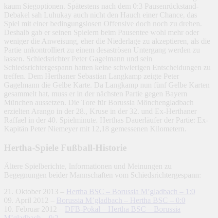
kaum Siegoptionen. Spätestens nach dem 0:3 Pausenrückstand-
Debakel sah Luhukay auch nicht den Hauch einer Chance, das
Spiel mit einer bedingungslosen Offensive doch noch zu drehen.
Deshalb gab er seinen Spielern beim Pausentee wohl mehr oder
weniger die Anweisung, eher die Niederlage zu akzeptieren, als die
Partie unkontrolliert zu einem desaströsen Untergang werden zu
lassen. Schiedsrichter Peter Gagelmann und sein
Schiedsrichtergespann hatten keine schwierigen Entscheidungen zu
treffen. Dem Herthaner Sebastian Langkamp zeigte Peter
Gagelmann die Gelbe Karte. Da Langkamp nun fünf Gelbe Karten
gesammelt hat, muss er in der nächsten Partie gegen Bayern
München aussetzen. Die Tore für Borussia Mönchengladbach
erzielten Arango in der 28., Kruse in der 32. und Ex-Herthaner
Raffael in der 40. Spielminute. Herthas Dauerläufer der Partie: Ex-
Kapitän Peter Niemeyer mit 12,18 gemessenen Kilometern.
Hertha-Spiele Fußball-Historie
Ältere Spielberichte, Informationen und Meinungen zu
Begegnungen beider Mannschaften vom Schiedsrichtergespann:
21. Oktober 2013 –
Hertha BSC – Borussia M’gladbach – 1:0
09. April 2012 –
Borussia M’gladbach – Hertha BSC – 0:0
10. Februar 2012 –
DFB-Pokal – Hertha BSC – Borussia
M’gladbach – 0:2