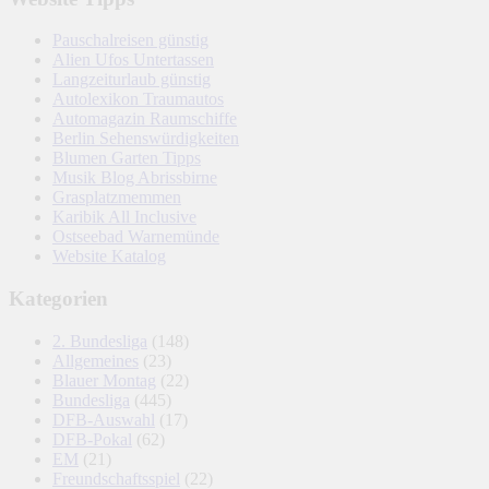
Pauschalreisen günstig
Alien Ufos Untertassen
Langzeiturlaub günstig
Autolexikon Traumautos
Automagazin Raumschiffe
Berlin Sehenswürdigkeiten
Blumen Garten Tipps
Musik Blog Abrissbirne
Grasplatzmemmen
Karibik All Inclusive
Ostseebad Warnemünde
Website Katalog
Kategorien
2. Bundesliga
(148)
Allgemeines
(23)
Blauer Montag
(22)
Bundesliga
(445)
DFB-Auswahl
(17)
DFB-Pokal
(62)
EM
(21)
Freundschaftsspiel
(22)