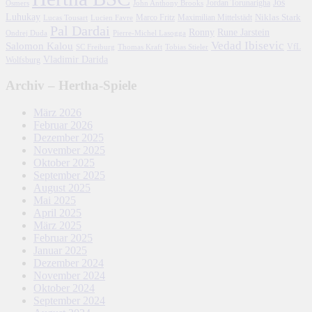
Jos
John Anthony Brooks
Jordan Torunarigha
Osmers
Luhukay
Marco Fritz
Niklas Stark
Lucien Favre
Maximilian Mittelstädt
Lucas Tousart
Pal Dardai
Ronny
Rune Jarstein
Ondrej Duda
Pierre-Michel Lasogga
Vedad Ibisevic
Salomon Kalou
SC Freiburg
Thomas Kraft
Tobias Stieler
VfL
Vladimir Darida
Wolfsburg
Archiv – Hertha-Spiele
März 2026
Februar 2026
Dezember 2025
November 2025
Oktober 2025
September 2025
August 2025
Mai 2025
April 2025
März 2025
Februar 2025
Januar 2025
Dezember 2024
November 2024
Oktober 2024
September 2024