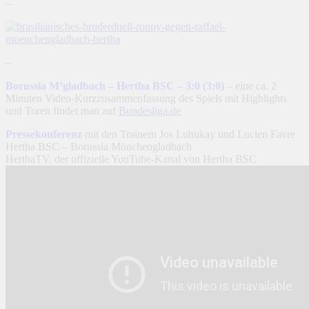
–
–
Borussia M’gladbach – Hertha BSC – 3:0 (3:0)
– eine ca. 2
Minuten Video-Kurzzusammenfassung des Spiels mit Highlights
und Toren findet man auf
Bundesliga.de
Pressekonferenz
mit den Trainern Jos Luhukay und Lucien Favre
Hertha BSC – Borussia Mönchengladbach
HerthaTV, der offizielle YouTube-Kanal von Hertha BSC