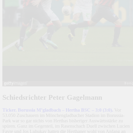
Schiedsrichter Peter Gagelmann
Ticker. Borussia M’gladbach – Hertha BSC – 3:0 (3:0).
Vor
53.050 Zuschauern im Mönchengladbacher Stadion im Borussia-
Park war so gar nichts von Herthas bisheriger Auswärtsstärke zu
spüren. Ganz im Gegenteil, im Rasenschach Duell zwischen Lucien
Favre und Jos Luhukay hatten die Herthaner wohl von Anfang an