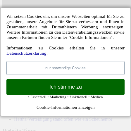
Wir setzen Cookies ein, um unsere Webseiten optimal für Sie zu
gestalten, unsere Angebote für Sie zu verbessern und Ihnen in
Zusammenarbeit mit Drittanbietern Werbung anzuzeigen.
Weitere Informationen zu den Datenverabeitungszwecken sowie
unseren Partnern finden Sie unter "Cookie-Informationen".
Kategorien:
Bundesliga
,
Hertha BSC Berlin
| Schlagwörter:
Borussia M'gladbach
,
Hertha BSC
,
John Anthony Brooks
,
Peter
Informationen zu Cookies erhalten Sie in unserer
Gagelmann
,
Raffael
,
Ronny
|
Permalink
Datenschutzerklärung
.
Kommentare sind geschlossen.
nur notwendige Cookies
← Vorheriger Beitrag
Nächster Beitrag →
Letzte Hertha-Artikel
Ich stimme zu
• Essenziell • Marketing • funktionell • Medien
Einwechselspieler Marten Winkler erlöst Berliner
Neuzugang Josip Brekalo mit Doppelpack
Cookie-Informationen anzeigen
Hertha BSC kam unter die Räder
Alle 6-Punkte-Spiele gewinnen und aufsteigen
Hertha-Verteidigung stand offen wie ein Scheunentor
Website Tipps