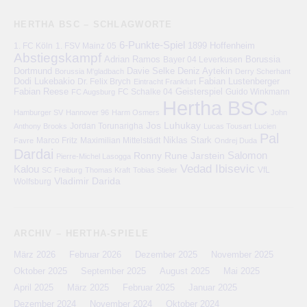
HERTHA BSC – SCHLAGWORTE
6-Punkte-Spiel
1. FC Köln
1899 Hoffenheim
1. FSV Mainz 05
Abstiegskampf
Adrian Ramos
Bayer 04 Leverkusen
Borussia
Deniz Aytekin
Dortmund
Davie Selke
Borussia M'gladbach
Derry Scherhant
Dodi Lukebakio
Fabian Lustenberger
Dr. Felix Brych
Eintracht Frankfurt
Fabian Reese
FC Schalke 04
Geisterspiel
FC Augsburg
Guido Winkmann
Hertha BSC
Hamburger SV
Hannover 96
Harm Osmers
John
Jos Luhukay
Anthony Brooks
Jordan Torunarigha
Lucas Tousart
Lucien
Pal
Niklas Stark
Marco Fritz
Maximilian Mittelstädt
Favre
Ondrej Duda
Dardai
Salomon
Ronny
Rune Jarstein
Pierre-Michel Lasogga
Vedad Ibisevic
Kalou
VfL
SC Freiburg
Thomas Kraft
Tobias Stieler
Vladimir Darida
Wolfsburg
ARCHIV – HERTHA-SPIELE
März 2026
Februar 2026
Dezember 2025
November 2025
Oktober 2025
September 2025
August 2025
Mai 2025
April 2025
März 2025
Februar 2025
Januar 2025
Dezember 2024
November 2024
Oktober 2024