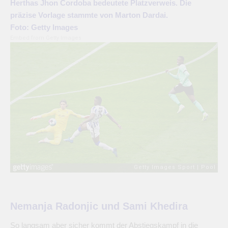
Herthas Jhon Cordoba bedeutete Platzverweis. Die
präzise Vorlage stammte von Marton Dardai.
Foto: Getty Images
Embed from Getty Images
Nemanja Radonjic und Sami Khedira
So langsam aber sicher kommt der Abstiegskampf in die