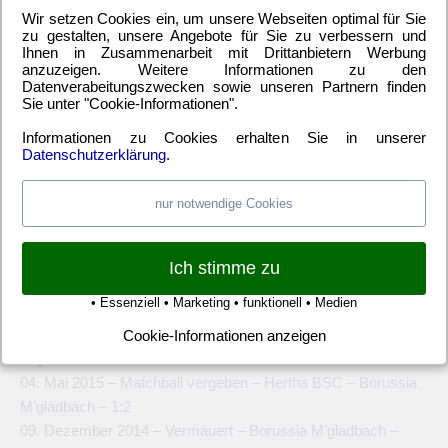
Wir setzen Cookies ein, um unsere Webseiten optimal für Sie
M’gladbach – Hertha BSC – 0:3
zu gestalten, unsere Angebote für Sie zu verbessern und
24. September 2018 –
Zauberfußball – Hertha BSC – Borussia
Ihnen in Zusammenarbeit mit Drittanbietern Werbung
anzuzeigen. Weitere Informationen zu den
M’gladbach – 4:2
Datenverabeitungszwecken sowie unseren Partnern finden
09. April 2018 –
Trotz Führung verloren – Borussia M’gladbach
Sie unter "Cookie-Informationen".
– Hertha BSC – 2:1
Informationen zu Cookies erhalten Sie in unserer
20. November 2017 –
Heimstärke ist Geschichte – Hertha
Datenschutzerklärung
.
BSC – Borussia M’gladbach – 2:4
06. April 2017 –
Rumpftruppe vergeigt – Borussia M’gladbach
nur notwendige Cookies
– Hertha BSC – 1:0
07. November 2016 –
Angstgegner demontiert – Hertha BSC –
Borussia M’gladbach – 3:0
Ich stimme zu
04. April 2016 –
Eiskalte Dusche – Borussia M’gladbach –
• Essenziell • Marketing • funktionell • Medien
Hertha BSC – 5:0
02. November 2015 –
Heimklatsche – Hertha BSC – Borussia
Cookie-Informationen anzeigen
M’gladbach – 1:4
04. Mai 2015 –
Matchball vergeben – Hertha BSC – Borussia
M’gladbach – 1:2
09. Dezember 2014 –
Vermauert – Borussia M’gladbach –