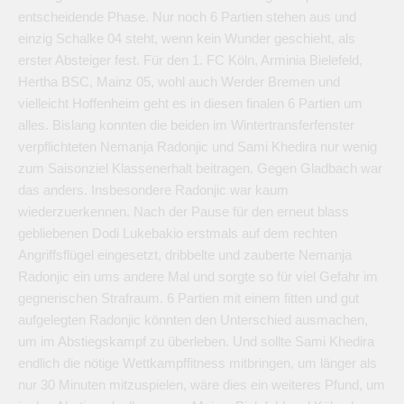
entscheidende Phase. Nur noch 6 Partien stehen aus und
einzig Schalke 04 steht, wenn kein Wunder geschieht, als
erster Absteiger fest. Für den 1. FC Köln, Arminia Bielefeld,
Hertha BSC, Mainz 05, wohl auch Werder Bremen und
vielleicht Hoffenheim geht es in diesen finalen 6 Partien um
alles. Bislang konnten die beiden im Wintertransferfenster
verpflichteten Nemanja Radonjic und Sami Khedira nur wenig
zum Saisonziel Klassenerhalt beitragen. Gegen Gladbach war
das anders. Insbesondere Radonjic war kaum
wiederzuerkennen. Nach der Pause für den erneut blass
gebliebenen Dodi Lukebakio erstmals auf dem rechten
Angriffsflügel eingesetzt, dribbelte und zauberte Nemanja
Radonjic ein ums andere Mal und sorgte so für viel Gefahr im
gegnerischen Strafraum. 6 Partien mit einem fitten und gut
aufgelegten Radonjic könnten den Unterschied ausmachen,
um im Abstiegskampf zu überleben. Und sollte Sami Khedira
endlich die nötige Wettkampffitness mitbringen, um länger als
nur 30 Minuten mitzuspielen, wäre dies ein weiteres Pfund, um