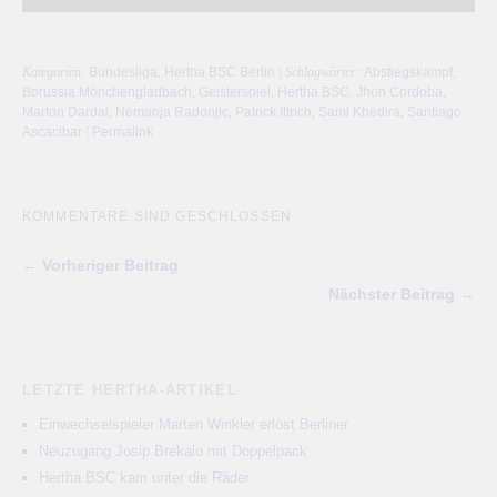
Kategorien:
Bundesliga
,
Hertha BSC Berlin
| Schlagwörter:
Abstiegskampf
,
Borussia Mönchengladbach
,
Geisterspiel
,
Hertha BSC
,
Jhon Cordoba
,
Marton Dardai
,
Nemanja Radonjic
,
Patrick Ittrich
,
Sami Khedira
,
Santiago
Ascacibar
|
Permalink
KOMMENTARE SIND GESCHLOSSEN.
← Vorheriger Beitrag
Nächster Beitrag →
LETZTE HERTHA-ARTIKEL
Einwechselspieler Marten Winkler erlöst Berliner
Neuzugang Josip Brekalo mit Doppelpack
Hertha BSC kam unter die Räder