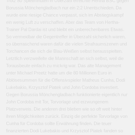
Trotz 80 Spielminuten in Überzahl erreichte Hertha BSC gegen
Borussia Mönchengladbach nur ein 2:2 Unentschieden. Da
wurde eine riesige Chance verpasst, sich im Abstiegskampf
ein wenig Luft zu verschaffen. Aber das Team von Hertha-
Trainer Pal Dardai ist und bleibt ein unberechenbares Etwas.
So vermeidbar die Gegentreffer in Überzahl sicherlich waren,
so überraschend waren dafür die vielen Strafraumszenen und
Torchancen die sich die Blau-Weißen selbst herausspielten.
Letztlich verzweifelte die Mannschaft an sich selbst, weil die
Torausbeute einfach zu mickrig war. Das alte Management
unter Michael Preetz hatte um die 80 Millionen Euro in
Ablösesummen für die Offensivspieler Matheus Cunha, Dodi
Lukebakio, Krzysztof Piatek und John Cordoba investiert.
Gegen Borussia Mönchengladbach funktionierte eigentlich nur
John Cordoba mit Tor, Torvorlage und erzwungenem
Platzverweis. Die anderen drei blieben wie so oft weit hinter
ihren Möglichkeiten zurück. Einzig die perfekte Torvorlage von
Cunha für Cordoba sollte Erwähnung finden. Die teuer
finanzierten Dodi Lukebakio und Krzysztof Piatek fanden so