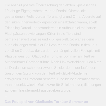
Die absolut positive Überraschung der letzten Spiele ist das
19-jährige Eigengewächs Marton Dardai. Obwohl die
gestandenen Profis Jordan Torunarigha und Omar Alderete auf
der linken Innenverteidigerposition einsatzfähig wären, spielt
Frischling Dardai. Insbesondere sein Aufbauspiel mit harten
Flachpässen sowie langen Bällen in die Tiefe sind
bemerkenswert präzise und klug gespielt. So war es denn
auch ein langer vertikaler Ball von Marton Dardai in den Lauf
von Jhon Cordoba, der zu dem verhängnisvollen Foulspiel mit
Platzverweis von Gladbachs Torhüter Sommer an Herthas
Mittelstürmer Cordoba führte. Nach Linksverteidiger Luca Netz
ist Dardai nun schon der zweite Spieler der in der laufenden
Saison den Sprung von der Hertha-Fußball-Akademie
erfolgreich ins Profiteam schaffte. Eine kleine Sensation wenn
man bedenkt, wieviel Geld zuvor für Spielerneuverpflichtungen
auf dem Transfermarkt ausgegeben wurde.
–
Das Foulspiel von Gladbachs Torhüter Sommer an