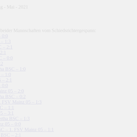
 beider Mannschaften vom Schiedsrichtergespann:
 0:0
– 1:3
 – 2:1
2:1
C – 0:0
:2
tha BSC – 1:0
 – 1:0
 – 2:1
 0:0
inz 05 – 2:0
tha BSC – 0:2
1. FSV Mainz 05 – 1:3
C – 1:1
5 – 3:1
rtha BSC – 1:3
z 05 – 0:0
SC – 1. FSV Mainz 05 – 1:1
a BSC – 2:1