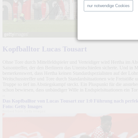
nur notwendige Cookies
Kopfballtor Lucas Tousart
Ohne Tore durch Mittelfeldspieler und Verteidiger wird Hertha im Ab
Saisontreffer, der den Berlinern das Unentschieden sicherte. Und in Ma
bemerkenswert, dass Hertha keinen Standardspezialisten auf der Lohnl
Weitschusstreffer und Tore durch Standardsituationen wie Freistöße u
Truppe so tief im Abstiegskampf steckt. Ein Pluspunkt für die anst
schon bewiesen, dass unbändiger Wille in Endspielsituationen ein To
–
Das Kopfballtor von Lucas Tousart zur 1:0 Führung nach perfe
Foto: Getty Images
Embed from Getty Images