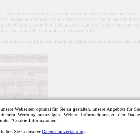
er Alexander Schwolow also bestens kompensiert. Ob Stürmer Dodi Luk
 Der megateure polnische Mittelstürmer Krzysztof Piatek hat sich immer 
öglichkeit zum Siegtor. Und Spielmacher Matheus Cunha rennt nun scho
ber, der zwar selten dafür aber regelmäßig trifft.
vergab kurz vor Ende der Partie die Riesentorchance zum erlösend
unsere Webseiten optimal für Sie zu gestalten, unsere Angebote für Si
anbietern Werbung anzuzeigen. Weitere Informationen zu den Daten
 unter "Cookie-Informationen".
halten Sie in unserer
Datenschutzerklärung
.