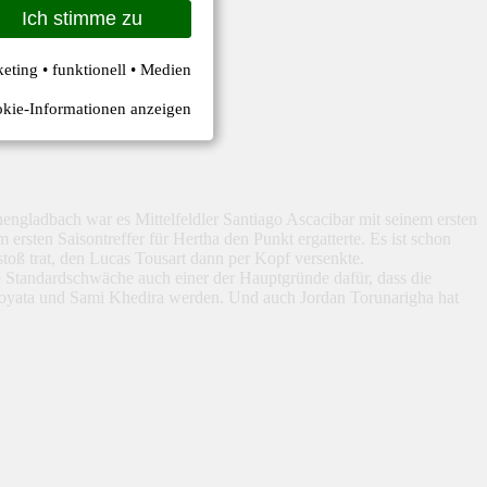
Ich stimme zu
keting • funktionell • Medien
kie-Informationen anzeigen
engladbach war es Mittelfeldler Santiago Ascacibar mit seinem ersten
 ersten Saisontreffer für Hertha den Punkt ergatterte. Es ist schon
stoß trat, den Lucas Tousart dann per Kopf versenkte.
he Standardschwäche auch einer der Hauptgründe dafür, dass die
k Boyata und Sami Khedira werden. Und auch Jordan Torunarigha hat