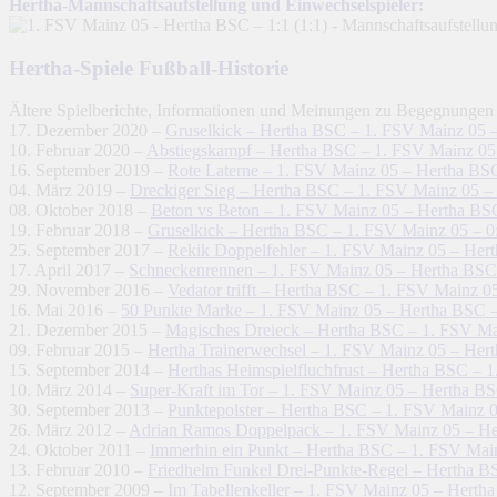
Hertha-Mannschaftsaufstellung und Einwechselspieler:
Hertha-Spiele Fußball-Historie
Ältere Spielberichte, Informationen und Meinungen zu Begegnungen
17. Dezember 2020 –
Gruselkick – Hertha BSC – 1. FSV Mainz 05 –
10. Februar 2020 –
Abstiegskampf – Hertha BSC – 1. FSV Mainz 05 
16. September 2019 –
Rote Laterne – 1. FSV Mainz 05 – Hertha BSC
04. März 2019 –
Dreckiger Sieg – Hertha BSC – 1. FSV Mainz 05 – 
08. Oktober 2018 –
Beton vs Beton – 1. FSV Mainz 05 – Hertha BS
19. Februar 2018 –
Gruselkick – Hertha BSC – 1. FSV Mainz 05 – 0
25. September 2017 –
Rekik Doppelfehler – 1. FSV Mainz 05 – Her
17. April 2017 –
Schneckenrennen – 1. FSV Mainz 05 – Hertha BSC
29. November 2016 –
Vedator trifft – Hertha BSC – 1. FSV Mainz 05
16. Mai 2016 –
50 Punkte Marke – 1. FSV Mainz 05 – Hertha BSC –
21. Dezember 2015 –
Magisches Dreieck – Hertha BSC – 1. FSV Ma
09. Februar 2015 –
Hertha Trainerwechsel – 1. FSV Mainz 05 – Her
15. September 2014 –
Herthas Heimspielfluchfrust – Hertha BSC – 
10. März 2014 –
Super-Kraft im Tor – 1. FSV Mainz 05 – Hertha BS
30. September 2013 –
Punktepolster – Hertha BSC – 1. FSV Mainz 0
26. März 2012 –
Adrian Ramos Doppelpack – 1. FSV Mainz 05 – He
24. Oktober 2011 –
Immerhin ein Punkt – Hertha BSC – 1. FSV Main
13. Februar 2010 –
Friedhelm Funkel Drei-Punkte-Regel – Hertha B
12. September 2009 –
Im Tabellenkeller – 1. FSV Mainz 05 – Herth