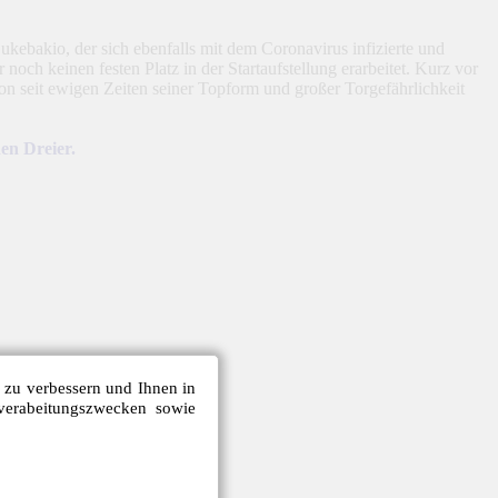
ebakio, der sich ebenfalls mit dem Coronavirus infizierte und
noch keinen festen Platz in der Startaufstellung erarbeitet. Kurz vor
n seit ewigen Zeiten seiner Topform und großer Torgefährlichkeit
en Dreier.
e zu verbessern und Ihnen in
verabeitungszwecken sowie