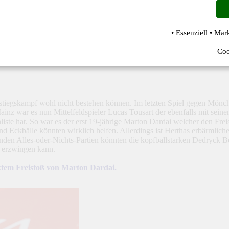
• Essenziell • Mar
Coo
stiegskampf wohl nicht bestehen können. Im letzten Spiel gegen Mönch
inz war es nun Mittelfeldspieler Lucas Tousart der ebenfalls mit seinem
iste hat. So war es der erst 19-jährige Marton Dardai welcher den Frei
nd Eckbälle könnten wirklich helfen. Allerdings ist Herthas erbärmlic
ehenden Alles-oder-Nichts-Partien könnten die kopfballstarken Dedryc
r erzwingen kann.
ktem Freistoß von Marton Dardai.