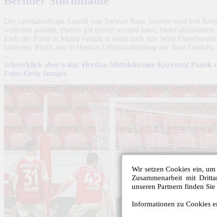
Berliner Sturmflaute
Der coronabedingte Ausfall von Torwart Rune Jarstein wird von Keep
weiterhin ausfällt, ebenso gut ersetzt werden kann, bleibt abzuwarten.
Ende der Partie in Mainz vergab er dann auch eine beste Einschussm
hinterher. Bleibt also in Herthas Offensivabteilung nur Jhon Cordoba ü
–
Schrecklich aber wahr. Herthas Mittelstürmer Krzysztof Piatek 
Foto: Getty Images
Embed from Getty Images
Wir setzen Cookies ein, um 
Zusammenarbeit mit Dritt
unseren Partnern finden Sie
Informationen zu Cookies er