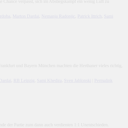
e Chance verpasst, sich im Abstiegskampf ein wenig Luft zu
rdoba
,
Marton Dardai
,
Nemanja Radonjic
,
Patrick Ittrich
,
Sami
 Frankfurt und Bayern München machten die Herthaner vieles richtig,
Dardai
,
RB Leipzig
,
Sami Khedira
,
Sven Jablonski
|
Permalink
nde der Partie zum dann auch verdienten 1:1 Unentschieden.