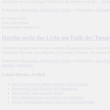
Torschütze des so wichtigen Treffers für die Berliner war der …
Weit
Punkt
in
Kategorien:
Bundesliga
,
Hertha BSC Berlin
| Schlagwörter:
Abstiegs
Stuttgart
8. Februar 2021
von Linienrichter
für
Kommentare deaktiviert
Hertha
sucht
Hertha sucht das Licht am Ende des Tunne
das
Licht
Ordentlich gespielt aber wieder verloren. Hertha sucht das Licht am
am
beträgt der Abstand zum rettenden Ufer schon 4 Punkte. Da müssen
Ende
des
Kategorien:
Bundesliga
,
Hertha BSC Berlin
| Schlagwörter:
Arne Frie
Tunnels
Khedira
|
Permalink
Letzte Hertha-Artikel
Einwechselspieler Marten Winkler erlöst Berliner
Neuzugang Josip Brekalo mit Doppelpack
Hertha BSC kam unter die Räder
Alle 6-Punkte-Spiele gewinnen und aufsteigen
Hertha-Verteidigung stand offen wie ein Scheunentor