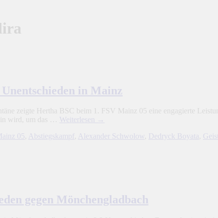
ira
 Unentschieden in Mainz
äne zeigte Hertha BSC beim 1. FSV Mainz 05 eine engagierte Leistun
sein wird, um das …
Weiterlesen
→
ainz 05
,
Abstiegskampf
,
Alexander Schwolow
,
Dedryck Boyata
,
Geist
hieden gegen Mönchengladbach