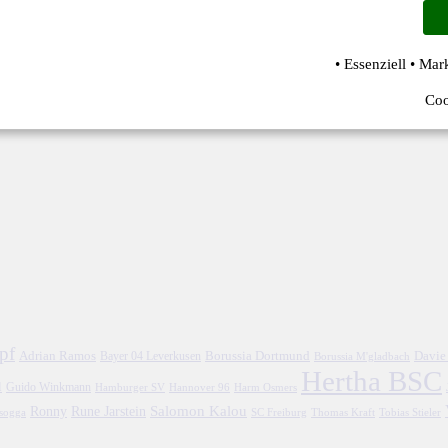
• Essenziell • Mar
Coo
pf
Adrian Ramos
Borussia Dortmund
Davie
Bayer 04 Leverkusen
Borussia M'gladbach
Hertha BSC
l
Guido Winkmann
Hamburger SV
Hannover 96
Harm Osmers
Salomon Kalou
Ronny
Rune Jarstein
asogga
SC Freiburg
Thomas Kraft
Tobias Stieler