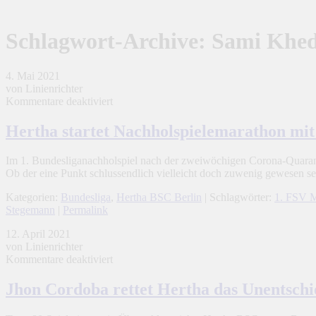
Schlagwort-Archive:
Sami Khed
4. Mai 2021
von Linienrichter
für
Kommentare deaktiviert
Hertha
startet
Hertha startet Nachholspielemarathon mit
Nachholspielemarathon
mit
Im 1. Bundesliganachholspiel nach der zweiwöchigen Corona-Quarant
Unentschieden
Ob der eine Punkt schlussendlich vielleicht doch zuwenig gewesen 
in
Mainz
Kategorien:
Bundesliga
,
Hertha BSC Berlin
| Schlagwörter:
1. FSV M
Stegemann
|
Permalink
12. April 2021
von Linienrichter
für
Kommentare deaktiviert
Jhon
Cordoba
Jhon Cordoba rettet Hertha das Unentsc
rettet
Hertha