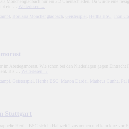
sia Mönchengladbach nur ein 2:2 Unentschieden. Da wurde eine riesig
eibt ein …
Weiterlesen
→
kampf
,
Borussia Mönchengladbach
,
Geisterspiel
,
Hertha BSC
,
Jhon Co
smorast
efer im Abstiegsmorast. Wie schon bei den Niederlagen gegen Eintracht
dient. Bis …
Weiterlesen
→
kampf
,
Geisterspiel
,
Hertha BSC
,
Marton Dardai
,
Matheus Cunha
,
Pal 
n Stuttgart
 rappelte Hertha BSC sich in Halbzeit 2 zusammen und kam kurz vor E