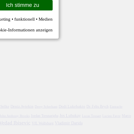
Ich stimme zu
keting • funktionell • Medien
kie-Informationen anzeigen
 Selke
Deniz Aytekin
Dodi Lukebakio
Dr. Felix Brych
Eintracht
Derry Scherhant
Jos Luhukay
Marco
John Anthony Brooks
Jordan Torunarigha
Lucien Favre
Lucas Tousart
Vedad Ibisevic
Vladimir Darida
VfL Wolfsburg