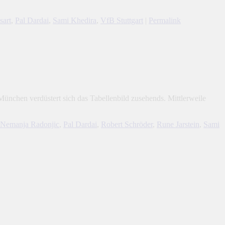
sart
,
Pal Dardai
,
Sami Khedira
,
VfB Stuttgart
|
Permalink
ünchen verdüstert sich das Tabellenbild zusehends. Mittlerweile
Nemanja Radonjic
,
Pal Dardai
,
Robert Schröder
,
Rune Jarstein
,
Sami