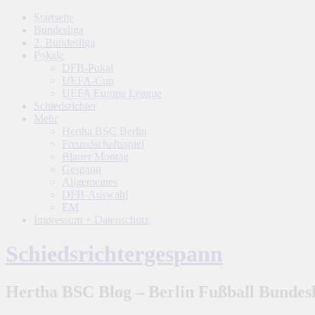
Startseite
Bundesliga
2. Bundesliga
Pokale
DFB-Pokal
UEFA-Cup
UEFA Europa League
Schiedsrichter
Mehr
Hertha BSC Berlin
Freundschaftsspiel
Blauer Montag
Gespann
Allgemeines
DFB-Auswahl
EM
Impressum + Datenschutz
Schiedsrichtergespann
Hertha BSC Blog – Berlin Fußball Bundesl