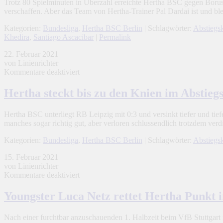
Trotz 80 Spielminuten in Überzahl erreichte Hertha BSC gegen Borus
das
verschaffen. Aber das Team von Hertha-Trainer Pal Dardai ist und bl
Unentschieden
gegen
Kategorien:
Bundesliga
,
Hertha BSC Berlin
| Schlagwörter:
Abstiegs
Mönchengladbach
Khedira
,
Santiago Ascacibar
|
Permalink
22. Februar 2021
von Linienrichter
für
Kommentare deaktiviert
Hertha
steckt
Hertha steckt bis zu den Knien im Abstieg
bis
zu
Hertha BSC unterliegt RB Leipzig mit 0:3 und versinkt tiefer und ti
den
manches sogar richtig gut, aber verloren schlussendlich trotzdem ver
Knien
im
Kategorien:
Bundesliga
,
Hertha BSC Berlin
| Schlagwörter:
Abstiegs
Abstiegsmorast
15. Februar 2021
von Linienrichter
für
Kommentare deaktiviert
Youngster
Luca
Youngster Luca Netz rettet Hertha Punkt i
Netz
rettet
Nach einer furchtbar anzuschauenden 1. Halbzeit beim VfB Stuttgart
Hertha