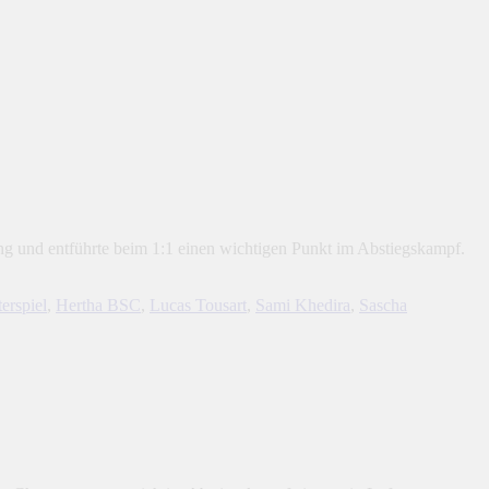
g und entführte beim 1:1 einen wichtigen Punkt im Abstiegskampf.
erspiel
,
Hertha BSC
,
Lucas Tousart
,
Sami Khedira
,
Sascha