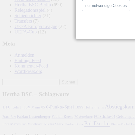
Hertha BSC Berlin
(699)
nur notwendige Cookies
Relegationsspiel
(4)
Schiedsrichter
(21)
Transfers
(7)
UEFA Europa League
(22)
UEFA-Cup
(12)
Meta
Anmelden
Eintrags-Feed
Kommentar-Feed
WordPress.org
Hertha BSC – Schlagworte
Abstiegskam
6-Punkte-Spiel
1. FC Köln
1899 Hoffenheim
1. FSV Mainz 05
Fabian Lustenberger
Fabian Reese
FC Schalke 04
Geisterspie
Frankfurt
FC Augsburg
Pal Dardai
Fritz
Niklas Stark
Maximilian Mittelstädt
Ondrej Duda
Pierre-Michel L