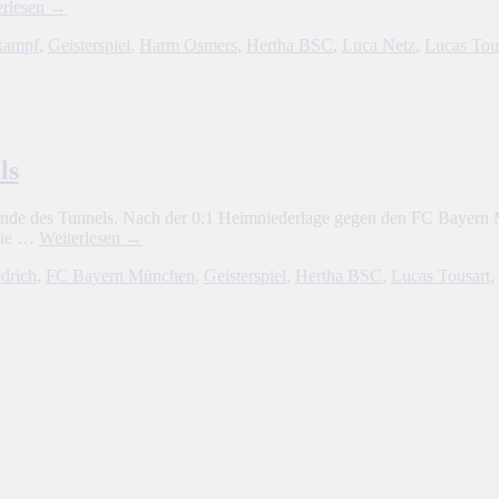
erlesen
→
kampf
,
Geisterspiel
,
Harm Osmers
,
Hertha BSC
,
Luca Netz
,
Lucas Tou
ls
 Ende des Tunnels. Nach der 0:1 Heimniederlage gegen den FC Bayern M
 die …
Weiterlesen
→
drich
,
FC Bayern München
,
Geisterspiel
,
Hertha BSC
,
Lucas Tousart
,