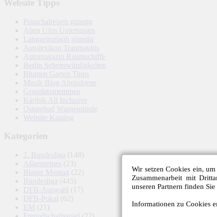
Website Tipps
Pauschalreisen günstig
Alien Ufos Untertassen
Langzeiturlaub günstig
Autolexikon Traumautos
Automagazin Raumschiffe
Berlin Sehenswürdigkeiten
Blumen Garten Tipps
Musik Blog Abrissbirne
Grasplatzmemmen
Karibik All Inclusive
Ostseebad Warnemünde
Website Katalog
Kategorien
2. Bundesliga
(148)
Allgemeines
(23)
Wir setzen Cookies ein, um 
Blauer Montag
(22)
Zusammenarbeit mit Dritt
Bundesliga
(445)
unseren Partnern finden Sie
DFB-Auswahl
(17)
DFB-Pokal
(62)
Informationen zu Cookies er
EM
(21)
Freundschaftsspiel
(22)