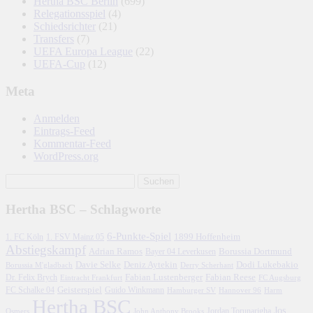
Hertha BSC Berlin
(699)
Relegationsspiel
(4)
Schiedsrichter
(21)
Transfers
(7)
UEFA Europa League
(22)
UEFA-Cup
(12)
Meta
Anmelden
Eintrags-Feed
Kommentar-Feed
WordPress.org
Hertha BSC – Schlagworte
6-Punkte-Spiel
1. FC Köln
1899 Hoffenheim
1. FSV Mainz 05
Abstiegskampf
Adrian Ramos
Borussia Dortmund
Bayer 04 Leverkusen
Davie Selke
Deniz Aytekin
Dodi Lukebakio
Borussia M'gladbach
Derry Scherhant
Fabian Lustenberger
Fabian Reese
Dr. Felix Brych
Eintracht Frankfurt
FC Augsburg
FC Schalke 04
Geisterspiel
Guido Winkmann
Hamburger SV
Hannover 96
Harm
Hertha BSC
Jos
John Anthony Brooks
Jordan Torunarigha
Osmers