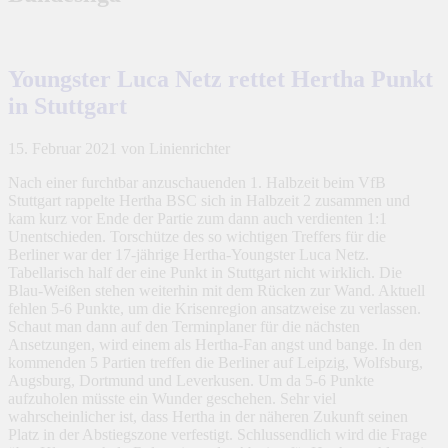
Youngster Luca Netz rettet Hertha Punkt
in Stuttgart
15. Februar 2021
von Linienrichter
Nach einer furchtbar anzuschauenden 1. Halbzeit beim VfB
Stuttgart rappelte Hertha BSC sich in Halbzeit 2 zusammen und
kam kurz vor Ende der Partie zum dann auch verdienten 1:1
Unentschieden. Torschütze des so wichtigen Treffers für die
Berliner war der 17-jährige Hertha-Youngster Luca Netz.
Tabellarisch half der eine Punkt in Stuttgart nicht wirklich. Die
Blau-Weißen stehen weiterhin mit dem Rücken zur Wand. Aktuell
fehlen 5-6 Punkte, um die Krisenregion ansatzweise zu verlassen.
Schaut man dann auf den Terminplaner für die nächsten
Ansetzungen, wird einem als Hertha-Fan angst und bange. In den
kommenden 5 Partien treffen die Berliner auf Leipzig, Wolfsburg,
Augsburg, Dortmund und Leverkusen. Um da 5-6 Punkte
aufzuholen müsste ein Wunder geschehen. Sehr viel
wahrscheinlicher ist, dass Hertha in der näheren Zukunft seinen
Platz in der Abstiegszone verfestigt. Schlussendlich wird die Frage