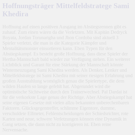
Hoffnungsträger Mittelfeldstratege Sami
Khedira
Hoffnung auf einen positiven Ausgang im Abstiegsrennen gibt es
zuhauf. Zum einen wären da die Verletzten. Mit Kapitän Dedryck
Boyata, Jordan Torunarigha und Jhon Cordoba sind aktuell 3
Spieler verletzt, die man in die Kategorie Kämpfer und
Mentalitätsmonster einsortieren kann. Eben Typen für den
Abstiegskampf. Es besteht große Hoffnung, dass diese Spieler der
Hertha-Mannschaft bald wieder zur Verfügung stehen. Ein weiterer
Lichtblick und Garant für eine Stärkung der Mannschaft könnte
Winterneuzugang Sami Khedira werden. Als Denker, Lenker und
Mittelfeldstratege ist Sami Khedira mit seiner riesigen Erfahrung und
großen Ausstrahlung womöglich genau die Spielertype, die dem
wilden Haufen so lange gefehlt hat. Abgerundet wird die
optimistische Sichtweise durch den Trainerwechsel. Pal Dardai ist
für die verkorkste Lage genau der Richtige. Aber Abstiegskampf hat
seine eigenen Gesetze mit vielen allzu bekannten unberechenbaren
Faktoren. Glücksgegentreffer, schlimme Eigentore, dumme,
verschuldete Elfmeter, Fehlentscheidungen der Schiedsrichter, rote
Karten und neue, schwere Verletzungen können eine Dynamik in
Gang setzen, die dann nicht zu korrigieren ist. Eben reine
Nervensache.