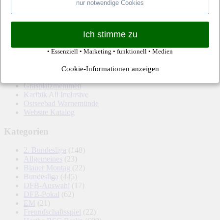
nur notwendige Cookies
Pauschalreisen günstig
Alien Ufos Untertassen
Langzeiturlaub günstig
Ich stimme zu
Autolexikon Traumautos
Automagazin Raumschiffe
• Essenziell • Marketing • funktionell • Medien
Berlin Sehenswürdigkeiten
Blumen Garten Tipps
Cookie-Informationen anzeigen
Musik Blog Abrissbirne
Grasplatzmemmen
Karibik All Inclusive
Ostseebad Warnemünde
Website Katalog
Kategorien
2. Bundesliga
(148)
Allgemeines
(23)
Blauer Montag
(22)
Bundesliga
(445)
DFB-Auswahl
(17)
DFB-Pokal
(62)
EM
(21)
Freundschaftsspiel
(22)