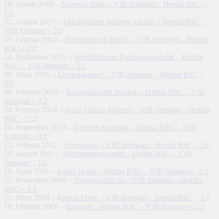
18. Januar 2018 –
Eigentor Stark – VfB Stuttgart – Hertha BSC –
1:0
21. August 2017 –
Matchwinner Mathew Leckie – Hertha BSC –
VfB Stuttgart – 2:0
15. Februar 2016 –
Höhenflug zu Ende? – VfB Stuttgart – Hertha
BSC – 2:0
14. September 2015 –
Wohlfühlzone Bundesligatabelle – Hertha
BSC – VfB Stuttgart – 2:1
09. März 2015 –
Abstiegskampf – VfB Stuttgart – Hertha BSC –
0:0
06. Oktober 2014 –
Königstransfer Stocker – Hertha BSC – VfB
Stuttgart – 3:2
24. Februar 2014 –
Joker Sandro Wagner – VfB Stuttgart – Hertha
BSC – 1:2
16. September 2013 –
Gentner-Kopfball – Hertha BSC – VfB
Stuttgart – 0:1
13. Februar 2012 –
Untergang – VfB Stuttgart – Hertha BSC – 5:0
26. August 2011 –
Nichtabstiegsschnitt – Hertha BSC – VfB
Stuttgart – 1:0
10. April 2010 –
Armer Hund – Hertha BSC – VfB Stuttgart – 0:1
21. November 2009 –
Abwehrschlacht – VfB Stuttgart – Hertha
BSC – 1:1
21. März 2009 –
Patrick Ebert – VfB Stuttgart – Hertha BSC – 2:0
18. Oktober 2008 –
Erduselt – Hertha BSC – VfB Stuttgart – 2:1