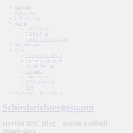
Startseite
Bundesliga
2. Bundesliga
Pokale
DFB-Pokal
UEFA-Cup
UEFA Europa League
Schiedsrichter
Mehr
Hertha BSC Berlin
Freundschaftsspiel
Blauer Montag
Gespann
Allgemeines
DFB-Auswahl
EM
Impressum + Datenschutz
Schiedsrichtergespann
Hertha BSC Blog – Berlin Fußball
Bundesliga