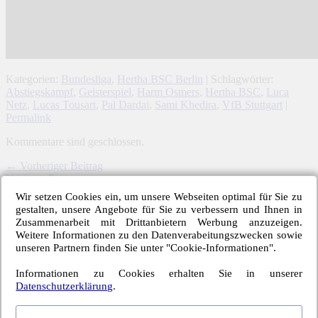
Kategorien:
Bundesliga
,
Hertha BSC Berlin
| Schlagwörter:
Abstiegskampf
,
Geisterspiel
,
Harm Osmers
,
Hertha BSC
,
Luca
Netz
,
Lucas Tousart
,
Pal Dardai
,
Sami Khedira
,
VfB Stuttgart
|
Permalink
Kommentare sind geschlossen.
← Vorheriger Beitrag
Nächster Beitrag →
Wir setzen Cookies ein, um unsere Webseiten optimal für Sie zu
Letzte Hertha-Artikel
gestalten, unsere Angebote für Sie zu verbessern und Ihnen in
Zusammenarbeit mit Drittanbietern Werbung anzuzeigen.
Einwechselspieler Marten Winkler erlöst Berliner
Weitere Informationen zu den Datenverabeitungszwecken sowie
Neuzugang Josip Brekalo mit Doppelpack
unseren Partnern finden Sie unter "Cookie-Informationen".
Hertha BSC kam unter die Räder
Alle 6-Punkte-Spiele gewinnen und aufsteigen
Informationen zu Cookies erhalten Sie in unserer
Hertha-Verteidigung stand offen wie ein Scheunentor
Datenschutzerklärung
.
Website Tipps