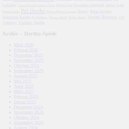
Luhukay
Marco Fritz
Niklas Stark
Lucien Favre
Maximilian Mittelstädt
Lucas Tousart
Pal Dardai
Ronny
Rune Jarstein
Ondrej Duda
Pierre-Michel Lasogga
Vedad Ibisevic
Salomon Kalou
SC Freiburg
Thomas Kraft
Tobias Stieler
VfL
Vladimir Darida
Wolfsburg
Archiv – Hertha-Spiele
März 2026
Februar 2026
Dezember 2025
November 2025
Oktober 2025
September 2025
August 2025
Mai 2025
April 2025
März 2025
Februar 2025
Januar 2025
Dezember 2024
November 2024
Oktober 2024
September 2024
August 2024