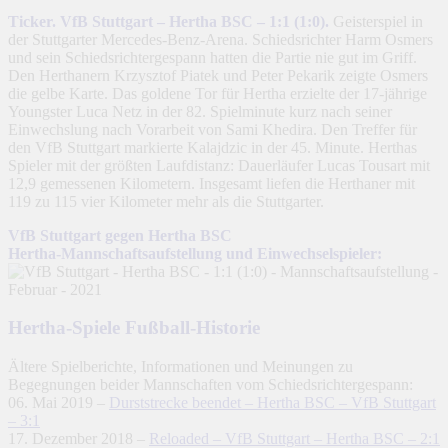
Ticker. VfB Stuttgart – Hertha BSC – 1:1 (1:0).
Geisterspiel in
der Stuttgarter Mercedes-Benz-Arena. Schiedsrichter Harm Osmers
und sein Schiedsrichtergespann hatten die Partie nie gut im Griff.
Den Herthanern Krzysztof Piatek und Peter Pekarik zeigte Osmers
die gelbe Karte. Das goldene Tor für Hertha erzielte der 17-jährige
Youngster Luca Netz in der 82. Spielminute kurz nach seiner
Einwechslung nach Vorarbeit von Sami Khedira. Den Treffer für
den VfB Stuttgart markierte Kalajdzic in der 45. Minute. Herthas
Spieler mit der größten Laufdistanz: Dauerläufer Lucas Tousart mit
12,9 gemessenen Kilometern. Insgesamt liefen die Herthaner mit
119 zu 115 vier Kilometer mehr als die Stuttgarter.
VfB Stuttgart gegen Hertha BSC
Hertha-Mannschaftsaufstellung und Einwechselspieler:
Hertha-Spiele Fußball-Historie
Ältere Spielberichte, Informationen und Meinungen zu
Begegnungen beider Mannschaften vom Schiedsrichtergespann:
06. Mai 2019 –
Durststrecke beendet – Hertha BSC – VfB Stuttgart
– 3:1
17. Dezember 2018 –
Reloaded – VfB Stuttgart – Hertha BSC – 2:1