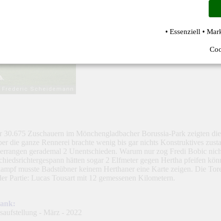
• Essenziell • Mar
Coo
 30.675 Zuschauern im Mönchengladbacher Borussia-Park zeigten die He
r die ganze Rennerei brachte wenig bis gar nichts Konstruktives zusta
 errangen gerademal 2 Unentschieden. Warum nur zog Fredi Bobic nicht 
chiedsrichtergespann hätten sogar 2 Elfmeter gegen Hertha pfeifen kö
ampf musste Badstübner keinem Herthaner eine Karte zeigen. Die Tore 
der Partie: Lucas Tousart mit 12 gemessenen Kilometern.
bank: