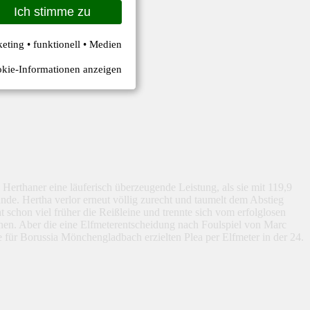
Ich stimme zu
keting • funktionell • Medien
kie-Informationen anzeigen
rthaner eine läuferisch überzeugende Leistung, als sie mit 119,9
nde. Hertha verlor erneut völlig zurecht und taumelt dem Abstieg
schon viel früher die Reißleine und trennte sich vom erfolglosen
nnen. Aber die eine Elfmeterentscheidung nach Foulspiel von Marc
für Borussia Mönchengladbach erzielten Plea per Elfmeter in der 24.