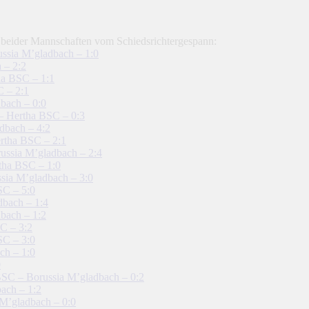
 beider Mannschaften vom Schiedsrichtergespann:
ussia M’gladbach – 1:0
 – 2:2
ha BSC – 1:1
C – 2:1
bach – 0:0
– Hertha BSC – 0:3
dbach – 4:2
ertha BSC – 2:1
ussia M’gladbach – 2:4
tha BSC – 1:0
sia M’gladbach – 3:0
SC – 5:0
dbach – 1:4
bach – 1:2
C – 3:2
SC – 3:0
ch – 1:0
0
SC – Borussia M’gladbach – 0:2
ach – 1:2
M’gladbach – 0:0