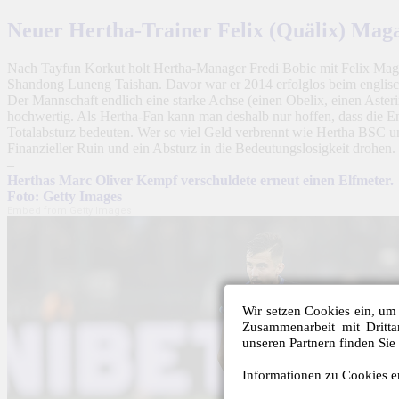
Neuer Hertha-Trainer Felix (Quälix) Mag
Nach Tayfun Korkut holt Hertha-Manager Fredi Bobic mit Felix Magat
Shandong Luneng Taishan. Davor war er 2014 erfolglos beim englisc
Der Mannschaft endlich eine starke Achse (einen Obelix, einen Asterix
hochwertig. Als Hertha-Fan kann man deshalb nur hoffen, dass die Ent
Totalabsturz bedeuten. Wer so viel Geld verbrennt wie Hertha BSC u
Finanzieller Ruin und ein Absturz in die Bedeutungslosigkeit drohen.
–
Herthas Marc Oliver Kempf verschuldete erneut einen Elfmeter.
Foto: Getty Images
Embed from Getty Images
Wir setzen Cookies ein, um 
Zusammenarbeit mit Dritt
unseren Partnern finden Sie
Informationen zu Cookies er