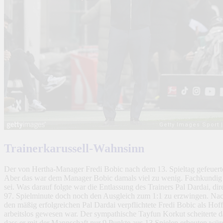
Trainerkarussell-Wahnsinn
Der von Hertha-Manager Fredi Bobic nach dem 13. Spieltag gefeuerte 
Aber das war dem Manager Bobic damals viel zu wenig. Fachkundig hat
sei. Was darauf folgte war die Entlassung des Trainers Pal Dardai, 
97. Spielminute doch noch den Ausgleich zum 1:1 zu erzwingen. Nach 
den mäßig erfolgreichen Pal Dardai verpflichtete Fredi Bobic als Hoff
arbeitslos gewesen war. Der sympathische Tayfun Korkut scheiterte
dass er mit der Mannschaft nur 9 Punkte aus 13 Spielen erbeuten würde