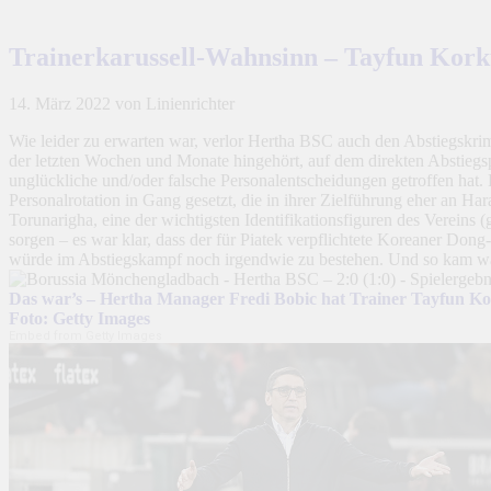
Trainerkarussell-Wahnsinn – Tayfun Kork
14. März 2022
von Linienrichter
Wie leider zu erwarten war, verlor Hertha BSC auch den Abstiegskrim
der letzten Wochen und Monate hingehört, auf dem direkten Abstiegsp
unglückliche und/oder falsche Personalentscheidungen getroffen hat.
Personalrotation in Gang gesetzt, die in ihrer Zielführung eher an Ha
Torunarigha, eine der wichtigsten Identifikationsfiguren des Vereins 
sorgen – es war klar, dass der für Piatek verpflichtete Koreaner Don
würde im Abstiegskampf noch irgendwie zu bestehen. Und so kam wa
Das war’s – Hertha Manager Fredi Bobic hat Trainer Tayfun Kor
Foto: Getty Images
Embed from Getty Images