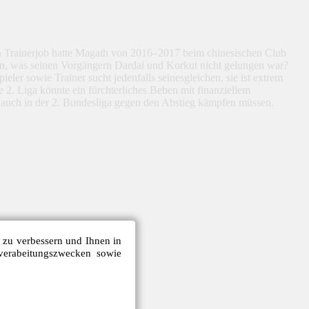
en Trainerjob hatte Magath von 2016–2017 beim chinesischen Club
en, was seinen Vorgängern Dardai und Korkut nicht gelungen war?
ler sowie Trainer sucht jedenfalls seinesgleichen, sie ist extrem
 2. Liga könnte ein fürchterliches Beben mit finanziellem
f auch in der 2. Bundesliga gegen den Abstieg kämpfen müssen.
e zu verbessern und Ihnen in
verabeitungszwecken sowie