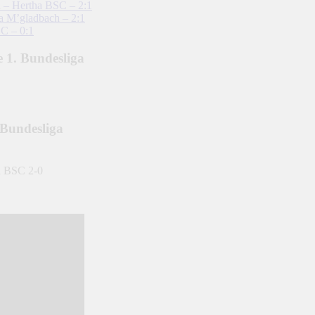
h – Hertha BSC – 2:1
ia M’gladbach – 2:1
C – 0:1