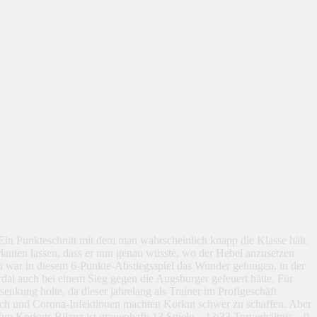
Ein Punkteschnitt mit dem man wahrscheinlich knapp die Klasse hält.
lauten lassen, dass er nun genau wüsste, wo der Hebel anzusetzen
rn war in diesem 6-Punkte-Abstiegsspiel das Wunder gelungen, in der
dai auch bei einem Sieg gegen die Augsburger gefeuert hätte. Für
enkung holte, da dieser jahrelang als Trainer im Profigeschäft
ech und Corona-Infektionen machten Korkut schwer zu schaffen. Aber
un Korkuts Bilanz ist grauenhaft: 13 Spiele – 13:33 Torverhältnis – 9