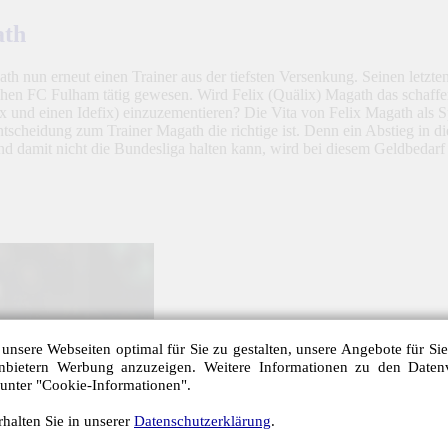
ath
h nun erneut einen Trainer aus der tiefsten Versenkung. Seinen letzt
hen FC Fulham tätig gewesen. Wird Felix (Quälix) Magath das schaff
 und einen Idefix) einzuzementieren? Die Vita von Felix Magath als Spie
scheidung zum Trainer Magath die richtige ist. Denn ein Abstieg in die
nd damit nicht die Bundesliga halten kann, wird bei diesem Geldbedar
unsere Webseiten optimal für Sie zu gestalten, unsere Angebote für Si
anbietern Werbung anzuzeigen. Weitere Informationen zu den Daten
 unter "Cookie-Informationen".
halten Sie in unserer
Datenschutzerklärung
.