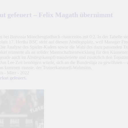
ut gefeuert – Felix Magath übernimmt
i bei Borussia Mönchengladbach chancenlos mit 0:2. In der Tabelle st
latz 17. Hertha BSC steht auf diesem Abstiegsplatz, weil Manager Fred
 Die Analyse des Spieler-Kaders sowie die Wahl des dazu passenden Tra
rakiri erinnerte als an solider Mannschaftsentwicklung für den Klassen
(gerade auch im Abstiegskampf) transferierte und zusätzlich den Topstü
g-Jun Lee Zeit benötigen würde, sich an die Bundesliga zu gewöhnen – a
s kommen musste, der Trainerkarussell-Wahnsinn.
kut gefeuert.