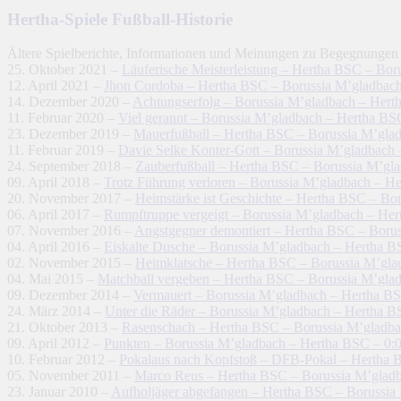
Hertha-Spiele Fußball-Historie
Ältere Spielberichte, Informationen und Meinungen zu Begegnungen
25. Oktober 2021 –
Läuferische Meisterleistung – Hertha BSC – Bor
12. April 2021 –
Jhon Cordoba – Hertha BSC – Borussia M’gladbach
14. Dezember 2020 –
Achtungserfolg – Borussia M’gladbach – Hert
11. Februar 2020 –
Viel gerannt – Borussia M’gladbach – Hertha BS
23. Dezember 2019 –
Mauerfußball – Hertha BSC – Borussia M’glad
11. Februar 2019 –
Davie Selke Konter-Gott – Borussia M’gladbach 
24. September 2018 –
Zauberfußball – Hertha BSC – Borussia M’gla
09. April 2018 –
Trotz Führung verloren – Borussia M’gladbach – H
20. November 2017 –
Heimstärke ist Geschichte – Hertha BSC – Bor
06. April 2017 –
Rumpftruppe vergeigt – Borussia M’gladbach – Her
07. November 2016 –
Angstgegner demontiert – Hertha BSC – Borus
04. April 2016 –
Eiskalte Dusche – Borussia M’gladbach – Hertha B
02. November 2015 –
Heimklatsche – Hertha BSC – Borussia M’gla
04. Mai 2015 –
Matchball vergeben – Hertha BSC – Borussia M’glad
09. Dezember 2014 –
Vermauert – Borussia M’gladbach – Hertha BS
24. März 2014 –
Unter die Räder – Borussia M’gladbach – Hertha B
21. Oktober 2013 –
Rasenschach – Hertha BSC – Borussia M’gladba
09. April 2012 –
Punkten – Borussia M’gladbach – Hertha BSC – 0:
10. Februar 2012 –
Pokalaus nach Kopfstoß – DFB-Pokal – Hertha B
05. November 2011 –
Marco Reus – Hertha BSC – Borussia M’gladb
23. Januar 2010 –
Aufholjäger abgefangen – Hertha BSC – Borussia 