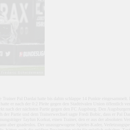
Trainer Pal Dardai hatte bis dahin schlappe 14 Punkte eingesammelt. 
te er nach der 0:2 Pleite gegen den Stadtrivalen Union öffentlich ver
direkt nach der nächsten Partie gegen den FC Augsburg. Den Augsburge
der Partie und dem Trainerwechsel sagte Fredi Bobic, dass er Pal Dar
nungsträger Tayfun Korkut, einen Trainer, den er aus der absoluten Vers
 dann aber gnadenlos. Der unausgewogene Spieler-Kader, Verletzungsp
, hätten auch die größten Pessimisten nicht für möglich gehalten. Tayf