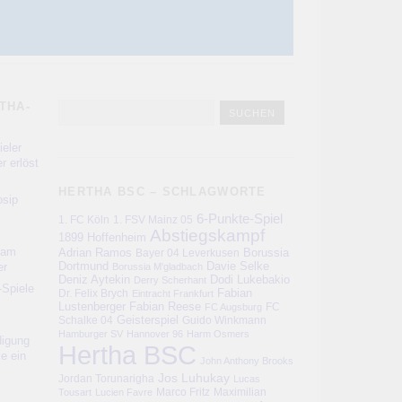
THA-
eler
r erlöst
HERTHA BSC – SCHLAGWORTE
sip
6-Punkte-Spiel
1. FC Köln
1. FSV Mainz 05
Abstiegskampf
1899 Hoffenheim
kam
Adrian Ramos
Bayer 04 Leverkusen
Borussia
er
Dortmund
Davie Selke
Borussia M'gladbach
Deniz Aytekin
Dodi Lukebakio
Derry Scherhant
-Spiele
Fabian
Dr. Felix Brych
Eintracht Frankfurt
Lustenberger
Fabian Reese
FC
FC Augsburg
Schalke 04
Geisterspiel
Guido Winkmann
Hamburger SV
Hannover 96
Harm Osmers
digung
Hertha BSC
ie ein
John Anthony Brooks
Jos Luhukay
Jordan Torunarigha
Lucas
Marco Fritz
Maximilian
Tousart
Lucien Favre