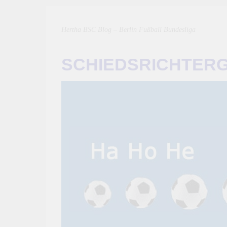
Hertha BSC Blog – Berlin Fußball Bundesliga
SCHIEDSRICHTER