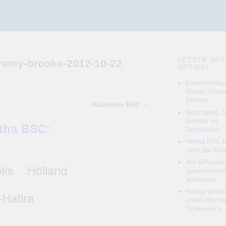
LETZTE HER
thony-brooks-2012-10-22
ARTIKEL
Einwechselspi
Marten Winkle
Berliner
Nächstes Bild →
Neuzugang Jo
Brekalo mit
Doppelpack
Hertha BSC 
unter die Räd
Alle 6-Punkte
gewinnen und
aufsteigen
Hertha-Vertei
stand offen w
Scheunentor