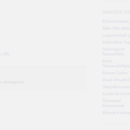
WEBSITE TI
Pauschalreisen 
Alien Ufos Unte
Langzeiturlaub g
Autolexikon Tr
Automagazin
k-URL
Raumschiffe
.
Berlin
Sehenswürdigke
Blumen Garten 
Musik Blog Abri
r abzugeben.
Grasplatzmem
Karibik All Inclu
Ostseebad
Warnemünde
Website Katalog