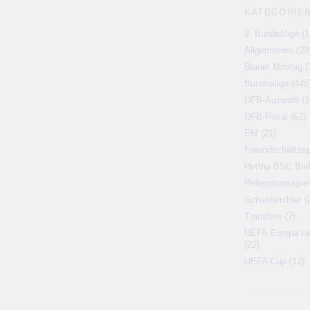
KATEGORIE
2. Bundesliga
(1
Allgemeines
(23
Blauer Montag
(
Bundesliga
(445
DFB-Auswahl
(1
DFB-Pokal
(62)
EM
(21)
Freundschaftssp
Hertha BSC Berl
Relegationsspiel
Schiedsrichter
(
Transfers
(7)
UEFA Europa L
(22)
UEFA-Cup
(12)