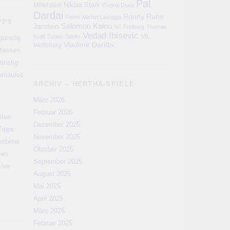
Pal
Niklas Stark
Mittelstädt
Ondrej Duda
Dardai
Ronny
Rune
Pierre-Michel Lasogga
PPS
Salomon Kalou
Jarstein
SC Freiburg
Thomas
Vedad Ibisevic
VfL
Kraft
Tobias Stieler
günstig
Vladimir Darida
Wolfsburg
rtassen
ünstig
aumautos
ARCHIV – HERTHA-SPIELE
März 2026
Februar 2026
iten
Dezember 2025
Tipps
November 2025
ssbirne
Oktober 2025
men
September 2025
sive
August 2025
Mai 2025
April 2025
März 2025
Februar 2025