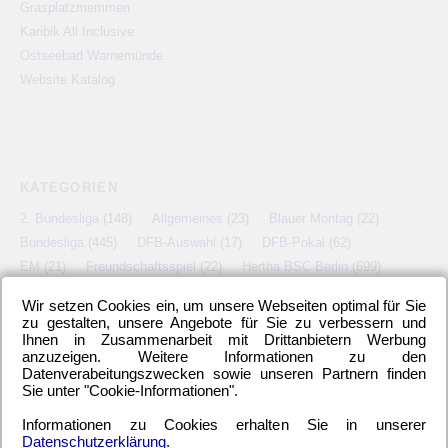
Grasplatzmemmen
Karibik All Inclusive
Ostseebad Warnemünde
Website Katalog
KATEGORIEN
2. Bundesliga
(148)
Allgemeines
(23)
Blauer Montag
(22)
Bundesliga
(445)
DFB-Auswahl
(17)
DFB-Pokal
(62)
EM
(21)
Freundschaftsspiel
(22)
Hertha BSC Berlin
(699)
Relegationsspiel
(4)
Schiedsrichter
(21)
Transfers
(7)
Wir setzen Cookies ein, um unsere Webseiten optimal für Sie
UEFA Europa League
(22)
UEFA-Cup
(12)
zu gestalten, unsere Angebote für Sie zu verbessern und
Ihnen in Zusammenarbeit mit Drittanbietern Werbung
anzuzeigen. Weitere Informationen zu den
Datenverabeitungszwecken sowie unseren Partnern finden
Sie unter "Cookie-Informationen".
META
Informationen zu Cookies erhalten Sie in unserer
Anmelden
Eintrags-Feed
Kommentar-Feed
WordPress.org
Datenschutzerklärung
.