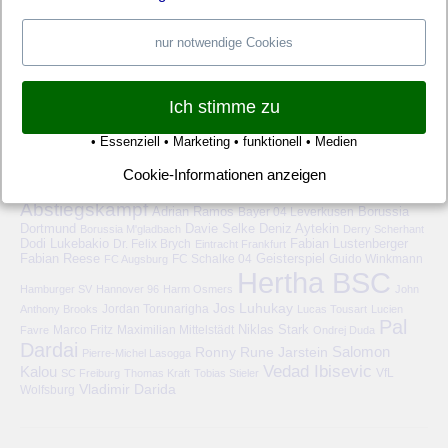
nur notwendige Cookies
Ich stimme zu
• Essenziell • Marketing • funktionell • Medien
HERTHA BSC – SCHLAGWORTE
Cookie-Informationen anzeigen
6-Punkte-Spiel
1. FC Köln
1899 Hoffenheim
1. FSV Mainz 05
Abstiegskampf
Adrian Ramos
Bayer 04 Leverkusen
Borussia
Deniz Aytekin
Dortmund
Davie Selke
Borussia M'gladbach
Derry Scherhant
Dodi Lukebakio
Fabian Lustenberger
Dr. Felix Brych
Eintracht Frankfurt
Fabian Reese
FC Schalke 04
Geisterspiel
FC Augsburg
Guido Winkmann
Hertha BSC
Hamburger SV
Hannover 96
Harm Osmers
John
Jos Luhukay
Anthony Brooks
Jordan Torunarigha
Lucas Tousart
Lucien
Pal
Niklas Stark
Marco Fritz
Maximilian Mittelstädt
Favre
Ondrej Duda
Dardai
Salomon
Ronny
Rune Jarstein
Pierre-Michel Lasogga
Vedad Ibisevic
Kalou
VfL
SC Freiburg
Thomas Kraft
Tobias Stieler
Vladimir Darida
Wolfsburg