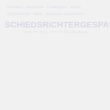
STARTSEITE
BUNDESLIGA
2. BUNDESLIGA
POKALE
SCHIEDSRICHTER
MEHR
IMPRESSUM + DATENSCHUTZ
l
SCHIEDSRICHTERGESP
ko
Hertha BSC Blog – Berlin Fußball Bundesliga
ha
t
s
p
0
h
b
2-
3
8.
Apr
20