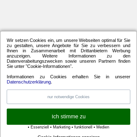
20
Jan
20
De
20
No
20
Wir setzen Cookies ein, um unsere Webseiten optimal für Sie
zu gestalten, unsere Angebote für Sie zu verbessern und
Okt
Ihnen in Zusammenarbeit mit Drittanbietern Werbung
20
anzuzeigen. Weitere Informationen zu den
Se
Datenverabeitungszwecken sowie unseren Partnern finden
20
Sie unter "Cookie-Informationen".
Au
20
Informationen zu Cookies erhalten Sie in unserer
Datenschutzerklärung
.
Ma
20
Apr
nur notwendige Cookies
20
Mä
20
Ich stimme zu
Feb
20
• Essenziell • Marketing • funktionell • Medien
Jan