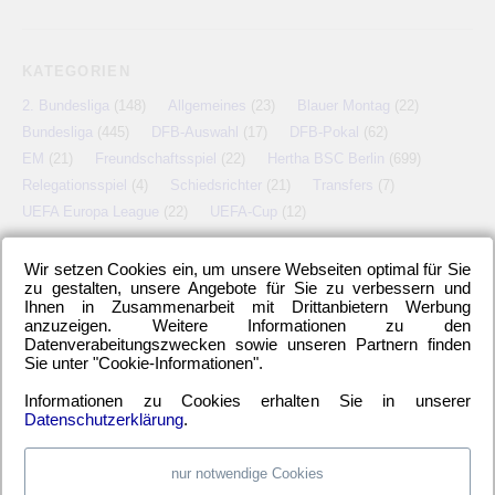
KATEGORIEN
2. Bundesliga
(148)
Allgemeines
(23)
Blauer Montag
(22)
Bundesliga
(445)
DFB-Auswahl
(17)
DFB-Pokal
(62)
EM
(21)
Freundschaftsspiel
(22)
Hertha BSC Berlin
(699)
Relegationsspiel
(4)
Schiedsrichter
(21)
Transfers
(7)
UEFA Europa League
(22)
UEFA-Cup
(12)
Wir setzen Cookies ein, um unsere Webseiten optimal für Sie
zu gestalten, unsere Angebote für Sie zu verbessern und
META
Ihnen in Zusammenarbeit mit Drittanbietern Werbung
anzuzeigen. Weitere Informationen zu den
Anmelden
Eintrags-Feed
Kommentar-Feed
WordPress.org
Datenverabeitungszwecken sowie unseren Partnern finden
Sie unter "Cookie-Informationen".
Informationen zu Cookies erhalten Sie in unserer
Datenschutzerklärung
.
nur notwendige Cookies