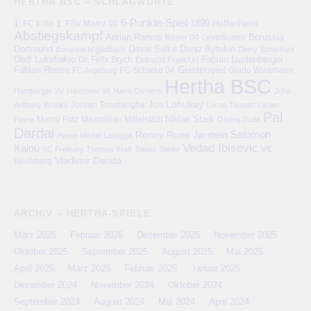
HERTHA BSC – SCHLAGWORTE
6-Punkte-Spiel
1. FC Köln
1899 Hoffenheim
1. FSV Mainz 05
Abstiegskampf
Adrian Ramos
Bayer 04 Leverkusen
Borussia
Deniz Aytekin
Dortmund
Davie Selke
Borussia M'gladbach
Derry Scherhant
Dodi Lukebakio
Fabian Lustenberger
Dr. Felix Brych
Eintracht Frankfurt
Fabian Reese
FC Schalke 04
Geisterspiel
FC Augsburg
Guido Winkmann
Hertha BSC
Hamburger SV
Hannover 96
Harm Osmers
John
Jos Luhukay
Anthony Brooks
Jordan Torunarigha
Lucas Tousart
Lucien
Pal
Niklas Stark
Marco Fritz
Maximilian Mittelstädt
Favre
Ondrej Duda
Dardai
Salomon
Ronny
Rune Jarstein
Pierre-Michel Lasogga
Vedad Ibisevic
Kalou
VfL
SC Freiburg
Thomas Kraft
Tobias Stieler
Vladimir Darida
Wolfsburg
ARCHIV – HERTHA-SPIELE
März 2026
Februar 2026
Dezember 2025
November 2025
Oktober 2025
September 2025
August 2025
Mai 2025
April 2025
März 2025
Februar 2025
Januar 2025
Dezember 2024
November 2024
Oktober 2024
September 2024
August 2024
Mai 2024
April 2024