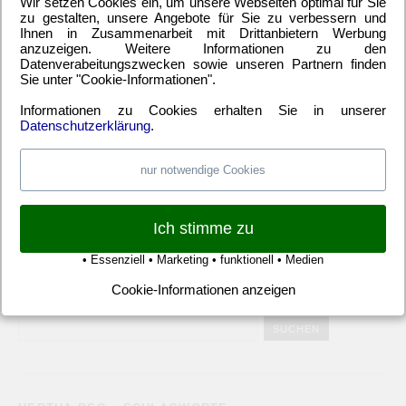
Wir setzen Cookies ein, um unsere Webseiten optimal für Sie
zu gestalten, unsere Angebote für Sie zu verbessern und
KATEGORIEN
Ihnen in Zusammenarbeit mit Drittanbietern Werbung
anzuzeigen. Weitere Informationen zu den
2. Bundesliga
(148)
Allgemeines
(23)
Blauer Montag
(22)
Datenverabeitungszwecken sowie unseren Partnern finden
Bundesliga
(445)
DFB-Auswahl
(17)
DFB-Pokal
(62)
Sie unter "Cookie-Informationen".
EM
(21)
Freundschaftsspiel
(22)
Hertha BSC Berlin
(699)
Informationen zu Cookies erhalten Sie in unserer
Relegationsspiel
(4)
Schiedsrichter
(21)
Transfers
(7)
Datenschutzerklärung
.
UEFA Europa League
(22)
UEFA-Cup
(12)
nur notwendige Cookies
META
Ich stimme zu
Anmelden
Eintrags-Feed
Kommentar-Feed
WordPress.org
• Essenziell • Marketing • funktionell • Medien
Cookie-Informationen anzeigen