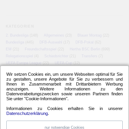
KATEGORIEN
2. Bundesliga
(148)
Allgemeines
(23)
Blauer Montag
(22)
Bundesliga
(445)
DFB-Auswahl
(17)
DFB-Pokal
(62)
EM
(21)
Freundschaftsspiel
(22)
Hertha BSC Berlin
(699)
Relegationsspiel
(4)
Schiedsrichter
(21)
Transfers
(7)
UEFA Europa League
(22)
UEFA-Cup
(12)
Wir setzen Cookies ein, um unsere Webseiten optimal für Sie
zu gestalten, unsere Angebote für Sie zu verbessern und
Ihnen in Zusammenarbeit mit Drittanbietern Werbung
META
anzuzeigen. Weitere Informationen zu den
Datenverabeitungszwecken sowie unseren Partnern finden
Anmelden
Eintrags-Feed
Kommentar-Feed
WordPress.org
Sie unter "Cookie-Informationen".
Informationen zu Cookies erhalten Sie in unserer
Datenschutzerklärung
.
nur notwendige Cookies