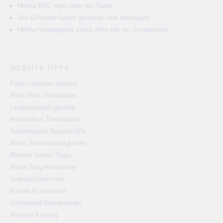
Hertha BSC kam unter die Räder
Alle 6-Punkte-Spiele gewinnen und aufsteigen
Hertha-Verteidigung stand offen wie ein Scheunentor
WEBSITE TIPPS
Pauschalreisen günstig
Alien Ufos Untertassen
Langzeiturlaub günstig
Autolexikon Traumautos
Automagazin Raumschiffe
Berlin Sehenswürdigkeiten
Blumen Garten Tipps
Musik Blog Abrissbirne
Grasplatzmemmen
Karibik All Inclusive
Ostseebad Warnemünde
Website Katalog