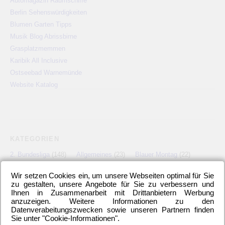
Automagazin Raumschiffe
Berlin Sehenswürdigkeiten
Blumen Garten Tipps
Musik Blog Abrissbirne
Grasplatzmemmen
Karibik All Inclusive
Ostseebad Warnemünde
Website Katalog
KATEGORIEN
2. Bundesliga
(148)
Allgemeines
(23)
Blauer Montag
(22)
Bundesliga
(445)
DFB-Auswahl
(17)
DFB-Pokal
(62)
Wir setzen Cookies ein, um unsere Webseiten optimal für Sie
EM
(21)
Freundschaftsspiel
(22)
Hertha BSC Berlin
(699)
zu gestalten, unsere Angebote für Sie zu verbessern und
Relegationsspiel
(4)
Schiedsrichter
(21)
Transfers
(7)
Ihnen in Zusammenarbeit mit Drittanbietern Werbung
anzuzeigen. Weitere Informationen zu den
UEFA Europa League
(22)
UEFA-Cup
(12)
Datenverabeitungszwecken sowie unseren Partnern finden
Sie unter "Cookie-Informationen".