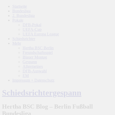
Startseite
Bundesliga
2. Bundesliga
Pokale
DFB-Pokal
UEFA-Cup
UEFA Europa League
Schiedsrichter
Mehr
Hertha BSC Berlin
Freundschaftsspiel
Blauer Montag
Gespann
Allgemeines
DFB-Auswahl
EM
Impressum + Datenschutz
Schiedsrichtergespann
Hertha BSC Blog – Berlin Fußball
Bundesliga