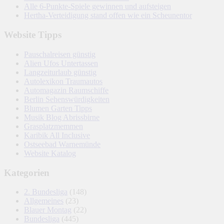
Alle 6-Punkte-Spiele gewinnen und aufsteigen
Hertha-Verteidigung stand offen wie ein Scheunentor
Website Tipps
Pauschalreisen günstig
Alien Ufos Untertassen
Langzeiturlaub günstig
Autolexikon Traumautos
Automagazin Raumschiffe
Berlin Sehenswürdigkeiten
Blumen Garten Tipps
Musik Blog Abrissbirne
Grasplatzmemmen
Karibik All Inclusive
Ostseebad Warnemünde
Website Katalog
Kategorien
2. Bundesliga
(148)
Allgemeines
(23)
Blauer Montag
(22)
Bundesliga
(445)