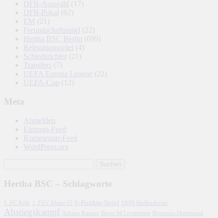
DFB-Auswahl
(17)
DFB-Pokal
(62)
EM
(21)
Freundschaftsspiel
(22)
Hertha BSC Berlin
(699)
Relegationsspiel
(4)
Schiedsrichter
(21)
Transfers
(7)
UEFA Europa League
(22)
UEFA-Cup
(12)
Meta
Anmelden
Eintrags-Feed
Kommentar-Feed
WordPress.org
Hertha BSC – Schlagworte
6-Punkte-Spiel
1. FC Köln
1899 Hoffenheim
1. FSV Mainz 05
Abstiegskampf
Adrian Ramos
Borussia Dortmund
Bayer 04 Leverkusen