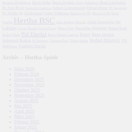
Davie Selke
Deniz Aytekin
Dodi Lukebakio
Borussia M'gladbach
Derry Scherhant
Fabian Lustenberger
Fabian Reese
Dr. Felix Brych
Eintracht Frankfurt
FC Augsburg
FC Schalke 04
Geisterspiel
Guido Winkmann
Hamburger SV
Hannover 96
Harm
Hertha BSC
Jos
John Anthony Brooks
Jordan Torunarigha
Osmers
Luhukay
Marco Fritz
Niklas Stark
Lucien Favre
Maximilian Mittelstädt
Lucas Tousart
Pal Dardai
Ronny
Rune Jarstein
Ondrej Duda
Pierre-Michel Lasogga
Vedad Ibisevic
Salomon Kalou
SC Freiburg
Thomas Kraft
Tobias Stieler
VfL
Vladimir Darida
Wolfsburg
Archiv – Hertha-Spiele
März 2026
Februar 2026
Dezember 2025
November 2025
Oktober 2025
September 2025
August 2025
Mai 2025
April 2025
März 2025
Februar 2025
Januar 2025