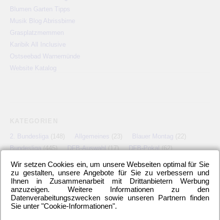
Blumen Garten Tipps
Musik Blog Abrissbirne
Grasplatzmemmen
Karibik All Inclusive
Ostseebad Warnemünde
Website Katalog
KATEGORIEN
2. Bundesliga
(148)
Allgemeines
(23)
Blauer Montag
(22)
Bundesliga
(445)
DFB-Auswahl
(17)
DFB-Pokal
(62)
EM
(21)
Freundschaftsspiel
(22)
Hertha BSC Berlin
(699)
Wir setzen Cookies ein, um unsere Webseiten optimal für Sie
Relegationsspiel
(4)
Schiedsrichter
(21)
Transfers
(7)
zu gestalten, unsere Angebote für Sie zu verbessern und
Ihnen in Zusammenarbeit mit Drittanbietern Werbung
UEFA Europa League
(22)
UEFA-Cup
(12)
anzuzeigen. Weitere Informationen zu den
Datenverabeitungszwecken sowie unseren Partnern finden
Sie unter "Cookie-Informationen".