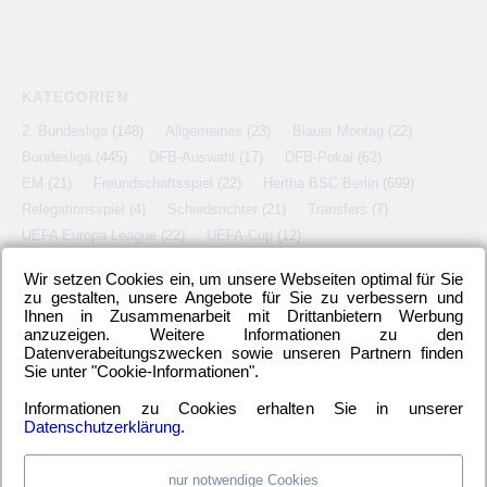
KATEGORIEN
2. Bundesliga
(148)
Allgemeines
(23)
Blauer Montag
(22)
Bundesliga
(445)
DFB-Auswahl
(17)
DFB-Pokal
(62)
EM
(21)
Freundschaftsspiel
(22)
Hertha BSC Berlin
(699)
Relegationsspiel
(4)
Schiedsrichter
(21)
Transfers
(7)
UEFA Europa League
(22)
UEFA-Cup
(12)
Wir setzen Cookies ein, um unsere Webseiten optimal für Sie
zu gestalten, unsere Angebote für Sie zu verbessern und
Ihnen in Zusammenarbeit mit Drittanbietern Werbung
META
anzuzeigen. Weitere Informationen zu den
Datenverabeitungszwecken sowie unseren Partnern finden
Anmelden
Eintrags-Feed
Kommentar-Feed
WordPress.org
Sie unter "Cookie-Informationen".
Informationen zu Cookies erhalten Sie in unserer
Datenschutzerklärung
.
nur notwendige Cookies