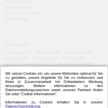
Grasplatzmemmen
Karibik All Inclusive
Ostseebad Warnemünde
Website Katalog
KATEGORIEN
2. Bundesliga
(148)
Allgemeines
(23)
Blauer Montag
(22)
Bundesliga
(445)
DFB-Auswahl
(17)
DFB-Pokal
(62)
EM
(21)
Freundschaftsspiel
(22)
Hertha BSC Berlin
(699)
Relegationsspiel
(4)
Schiedsrichter
(21)
Transfers
(7)
Wir setzen Cookies ein, um unsere Webseiten optimal für Sie
UEFA Europa League
(22)
UEFA-Cup
(12)
zu gestalten, unsere Angebote für Sie zu verbessern und
Ihnen in Zusammenarbeit mit Drittanbietern Werbung
anzuzeigen. Weitere Informationen zu den
Datenverabeitungszwecken sowie unseren Partnern finden
Sie unter "Cookie-Informationen".
META
Informationen zu Cookies erhalten Sie in unserer
Anmelden
Eintrags-Feed
Kommentar-Feed
WordPress.org
Datenschutzerklärung
.