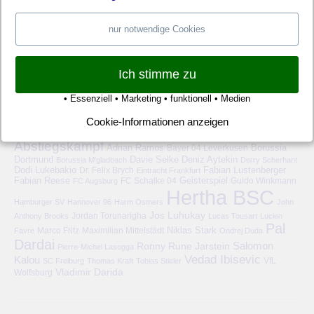
nur notwendige Cookies
Ich stimme zu
• Essenziell • Marketing • funktionell • Medien
HERTHA BSC – SCHLAGWORTE
Cookie-Informationen anzeigen
6-Punkte-Spiel
1. FC Köln
1899 Hoffenheim
1. FSV Mainz 05
Abstiegskampf
Adrian Ramos
Bayer 04 Leverkusen
Borussia
Deniz Aytekin
Dortmund
Davie Selke
Borussia M'gladbach
Derry Scherhant
Dodi Lukebakio
Fabian Lustenberger
Dr. Felix Brych
Eintracht Frankfurt
Fabian Reese
FC Schalke 04
Geisterspiel
FC Augsburg
Guido Winkmann
Hertha BSC
Hamburger SV
Hannover 96
Harm Osmers
John
Jos Luhukay
Anthony Brooks
Jordan Torunarigha
Lucas Tousart
Lucien
Pal
Niklas Stark
Marco Fritz
Maximilian Mittelstädt
Favre
Ondrej Duda
Dardai
Salomon
Ronny
Rune Jarstein
Pierre-Michel Lasogga
Vedad Ibisevic
Kalou
VfL
SC Freiburg
Thomas Kraft
Tobias Stieler
Vladimir Darida
Wolfsburg