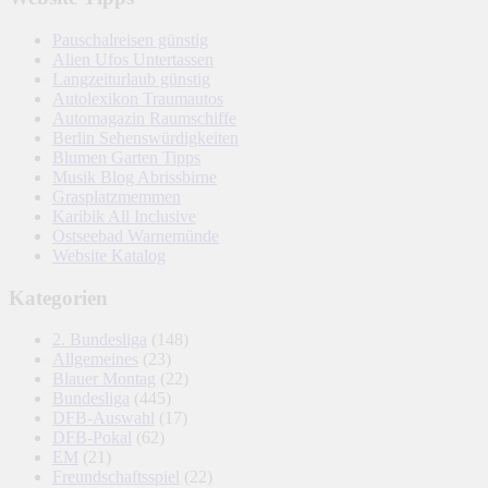
Pauschalreisen günstig
Alien Ufos Untertassen
Langzeiturlaub günstig
Autolexikon Traumautos
Automagazin Raumschiffe
Berlin Sehenswürdigkeiten
Blumen Garten Tipps
Musik Blog Abrissbirne
Grasplatzmemmen
Karibik All Inclusive
Ostseebad Warnemünde
Website Katalog
Kategorien
2. Bundesliga
(148)
Allgemeines
(23)
Blauer Montag
(22)
Bundesliga
(445)
DFB-Auswahl
(17)
DFB-Pokal
(62)
EM
(21)
Freundschaftsspiel
(22)