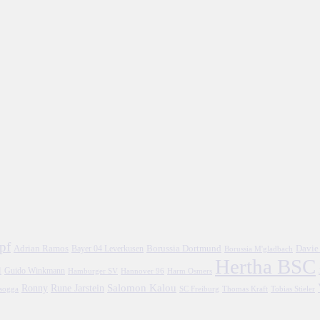
pf
Adrian Ramos
Borussia Dortmund
Davie
Bayer 04 Leverkusen
Borussia M'gladbach
Hertha BSC
l
Guido Winkmann
Hamburger SV
Hannover 96
Harm Osmers
Salomon Kalou
Ronny
Rune Jarstein
asogga
SC Freiburg
Thomas Kraft
Tobias Stieler