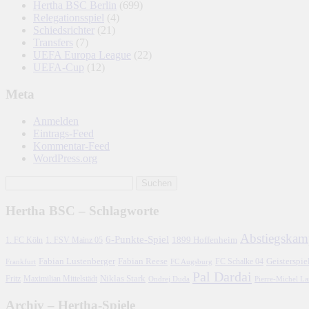
Hertha BSC Berlin
(699)
Relegationsspiel
(4)
Schiedsrichter
(21)
Transfers
(7)
UEFA Europa League
(22)
UEFA-Cup
(12)
Meta
Anmelden
Eintrags-Feed
Kommentar-Feed
WordPress.org
Hertha BSC – Schlagworte
Abstiegskam
6-Punkte-Spiel
1. FC Köln
1899 Hoffenheim
1. FSV Mainz 05
Fabian Lustenberger
Fabian Reese
FC Schalke 04
Geisterspie
Frankfurt
FC Augsburg
Pal Dardai
Fritz
Niklas Stark
Maximilian Mittelstädt
Ondrej Duda
Pierre-Michel L
Archiv – Hertha-Spiele