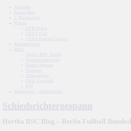
Startseite
Bundesliga
2. Bundesliga
Pokale
DFB-Pokal
UEFA-Cup
UEFA Europa League
Schiedsrichter
Mehr
Hertha BSC Berlin
Freundschaftsspiel
Blauer Montag
Gespann
Allgemeines
DFB-Auswahl
EM
Impressum + Datenschutz
Schiedsrichtergespann
Hertha BSC Blog – Berlin Fußball Bundesl