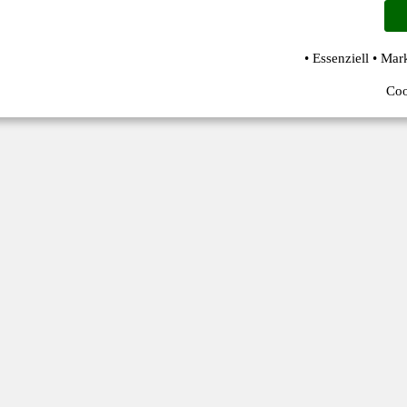
• Essenziell • Mar
Coo