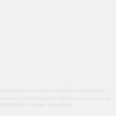
 Selke
Deniz Aytekin
Dodi Lukebakio
Dr. Felix Brych
Eintracht
Derry Scherhant
Jos Luhukay
Marco
John Anthony Brooks
Jordan Torunarigha
Lucien Favre
Lucas Tousart
Vedad Ibisevic
Vladimir Darida
VfL Wolfsburg