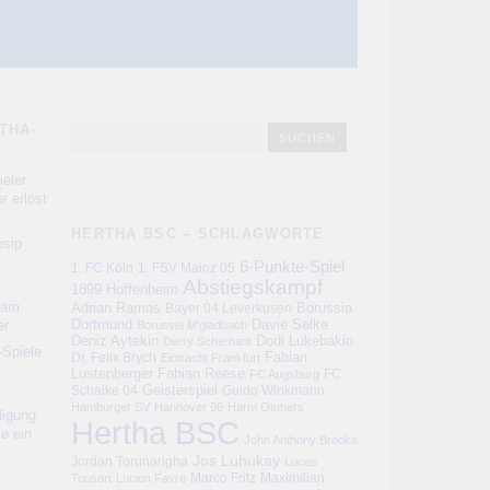
THA-
eler
r erlöst
HERTHA BSC – SCHLAGWORTE
sip
6-Punkte-Spiel
1. FC Köln
1. FSV Mainz 05
Abstiegskampf
1899 Hoffenheim
kam
Adrian Ramos
Bayer 04 Leverkusen
Borussia
er
Dortmund
Davie Selke
Borussia M'gladbach
Deniz Aytekin
Dodi Lukebakio
Derry Scherhant
-Spiele
Fabian
Dr. Felix Brych
Eintracht Frankfurt
Lustenberger
Fabian Reese
FC
FC Augsburg
Schalke 04
Geisterspiel
Guido Winkmann
Hamburger SV
Hannover 96
Harm Osmers
digung
Hertha BSC
ie ein
John Anthony Brooks
Jos Luhukay
Jordan Torunarigha
Lucas
Marco Fritz
Maximilian
Tousart
Lucien Favre