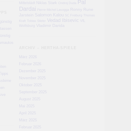
Pal
Niklas Stark
Mittelstädt
Ondrej Duda
Dardai
Ronny
Rune
Pierre-Michel Lasogga
PPS
Salomon Kalou
Jarstein
SC Freiburg
Thomas
Vedad Ibisevic
VfL
Kraft
Tobias Stieler
günstig
Vladimir Darida
Wolfsburg
rtassen
ünstig
aumautos
ARCHIV – HERTHA-SPIELE
März 2026
Februar 2026
iten
Dezember 2025
Tipps
November 2025
ssbirne
Oktober 2025
men
September 2025
sive
August 2025
Mai 2025
April 2025
März 2025
Februar 2025