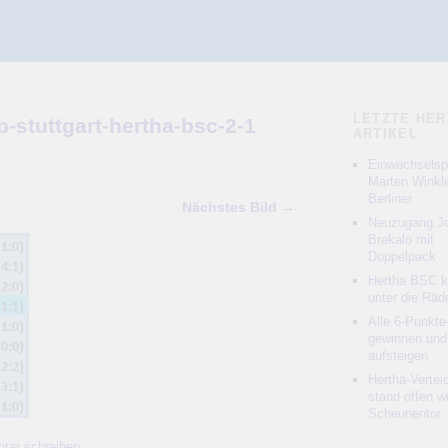
LETZTE HER
b-stuttgart-hertha-bsc-2-1
ARTIKEL
Einwechselspi
Marten Winkle
Berliner
Nächstes Bild →
Neuzugang Jo
Brekalo mit
Doppelpack
Hertha BSC 
unter die Räd
Alle 6-Punkte
gewinnen und
aufsteigen
Hertha-Vertei
stand offen w
Scheunentor
tar schreiben
.