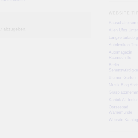
WEBSITE TI
Pauschalreisen 
r abzugeben.
Alien Ufos Unte
Langzeiturlaub g
Autolexikon Tr
Automagazin
Raumschiffe
Berlin
Sehenswürdigke
Blumen Garten 
Musik Blog Abri
Grasplatzmem
Karibik All Inclu
Ostseebad
Warnemünde
Website Katalog