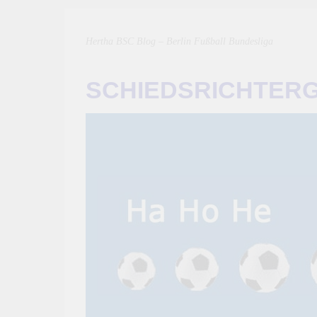
Hertha BSC Blog – Berlin Fußball Bundesliga
SCHIEDSRICHTER