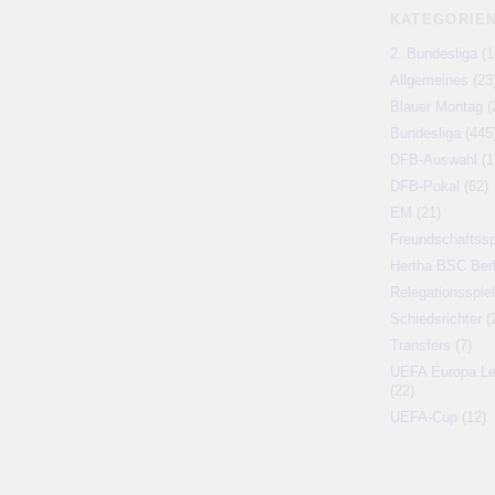
KATEGORIE
2. Bundesliga
(1
Allgemeines
(23
Blauer Montag
(
Bundesliga
(445
DFB-Auswahl
(1
DFB-Pokal
(62)
EM
(21)
Freundschaftssp
Hertha BSC Berl
Relegationsspiel
Schiedsrichter
(
Transfers
(7)
UEFA Europa L
(22)
UEFA-Cup
(12)