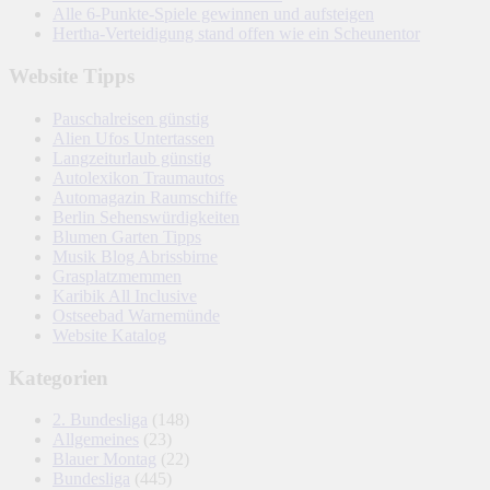
Alle 6-Punkte-Spiele gewinnen und aufsteigen
Hertha-Verteidigung stand offen wie ein Scheunentor
Website Tipps
Pauschalreisen günstig
Alien Ufos Untertassen
Langzeiturlaub günstig
Autolexikon Traumautos
Automagazin Raumschiffe
Berlin Sehenswürdigkeiten
Blumen Garten Tipps
Musik Blog Abrissbirne
Grasplatzmemmen
Karibik All Inclusive
Ostseebad Warnemünde
Website Katalog
Kategorien
2. Bundesliga
(148)
Allgemeines
(23)
Blauer Montag
(22)
Bundesliga
(445)