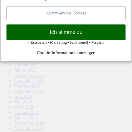
April 2022
März 2022
Februar 2022
nur notwendige Cookies
Januar 2022
Dezember 2021
November 2021
Ich stimme zu
Oktober 2021
September 2021
• Essenziell • Marketing • funktionell • Medien
August 2021
Mai 2021
Cookie-Informationen anzeigen
April 2021
März 2021
Februar 2021
Januar 2021
Dezember 2020
November 2020
Oktober 2020
September 2020
Juni 2020
Mai 2020
März 2020
Februar 2020
Januar 2020
Dezember 2019
November 2019