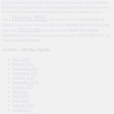
Davie Selke
Deniz Aytekin
Dodi Lukebakio
Borussia M'gladbach
Derry Scherhant
Fabian Lustenberger
Fabian Reese
Dr. Felix Brych
Eintracht Frankfurt
FC Augsburg
FC Schalke 04
Geisterspiel
Guido Winkmann
Hamburger SV
Hannover 96
Harm
Hertha BSC
Jos
John Anthony Brooks
Jordan Torunarigha
Osmers
Luhukay
Marco Fritz
Niklas Stark
Lucien Favre
Maximilian Mittelstädt
Lucas Tousart
Pal Dardai
Ronny
Rune Jarstein
Ondrej Duda
Pierre-Michel Lasogga
Vedad Ibisevic
Salomon Kalou
SC Freiburg
Thomas Kraft
Tobias Stieler
VfL
Vladimir Darida
Wolfsburg
Archiv – Hertha-Spiele
März 2026
Februar 2026
Dezember 2025
November 2025
Oktober 2025
September 2025
August 2025
Mai 2025
April 2025
März 2025
Februar 2025
Januar 2025