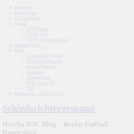
Startseite
Bundesliga
2. Bundesliga
Pokale
DFB-Pokal
UEFA-Cup
UEFA Europa League
Schiedsrichter
Mehr
Hertha BSC Berlin
Freundschaftsspiel
Blauer Montag
Gespann
Allgemeines
DFB-Auswahl
EM
Impressum + Datenschutz
Schiedsrichtergespann
Hertha BSC Blog – Berlin Fußball
Bundesliga