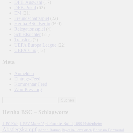
DFB-Auswahl
(17)
DFB-Pokal
(62)
EM
(21)
Freundschaftsspiel
(22)
Hertha BSC Berlin
(699)
Relegationsspiel
(4)
Schiedsrichter
(21)
Transfers
(7)
UEFA Europa League
(22)
UEFA-Cup
(12)
Meta
Anmelden
Eintrags-Feed
Kommentar-Feed
WordPress.org
Hertha BSC – Schlagworte
6-Punkte-Spiel
1. FC Köln
1899 Hoffenheim
1. FSV Mainz 05
Abstiegskampf
Adrian Ramos
Borussia Dortmund
Bayer 04 Leverkusen