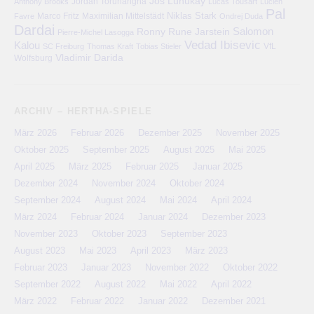
Jos Luhukay
Anthony Brooks
Jordan Torunarigha
Lucas Tousart
Lucien
Pal
Niklas Stark
Marco Fritz
Maximilian Mittelstädt
Favre
Ondrej Duda
Dardai
Salomon
Ronny
Rune Jarstein
Pierre-Michel Lasogga
Vedad Ibisevic
Kalou
VfL
SC Freiburg
Thomas Kraft
Tobias Stieler
Vladimir Darida
Wolfsburg
ARCHIV – HERTHA-SPIELE
März 2026
Februar 2026
Dezember 2025
November 2025
Oktober 2025
September 2025
August 2025
Mai 2025
April 2025
März 2025
Februar 2025
Januar 2025
Dezember 2024
November 2024
Oktober 2024
September 2024
August 2024
Mai 2024
April 2024
März 2024
Februar 2024
Januar 2024
Dezember 2023
November 2023
Oktober 2023
September 2023
August 2023
Mai 2023
April 2023
März 2023
Februar 2023
Januar 2023
November 2022
Oktober 2022
September 2022
August 2022
Mai 2022
April 2022
März 2022
Februar 2022
Januar 2022
Dezember 2021