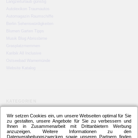
Langzeiturlaub günstig
Autolexikon Traumautos
Automagazin Raumschiffe
Berlin Sehenswürdigkeiten
Blumen Garten Tipps
Musik Blog Abrissbirne
Grasplatzmemmen
Karibik All Inclusive
Ostseebad Warnemünde
Website Katalog
KATEGORIEN
2. Bundesliga
(148)
Allgemeines
(23)
Blauer Montag
(22)
Wir setzen Cookies ein, um unsere Webseiten optimal für Sie
Bundesliga
(445)
DFB-Auswahl
(17)
DFB-Pokal
(62)
zu gestalten, unsere Angebote für Sie zu verbessern und
EM
(21)
Freundschaftsspiel
(22)
Hertha BSC Berlin
(699)
Ihnen in Zusammenarbeit mit Drittanbietern Werbung
anzuzeigen. Weitere Informationen zu den
Relegationsspiel
(4)
Schiedsrichter
(21)
Transfers
(7)
Datenverabeitungszwecken sowie unseren Partnern finden