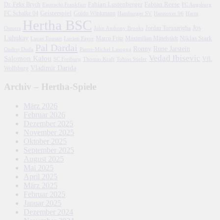
Fabian Lustenberger
Fabian Reese
Dr. Felix Brych
Eintracht Frankfurt
FC Augsburg
FC Schalke 04
Geisterspiel
Guido Winkmann
Hamburger SV
Hannover 96
Harm
Hertha BSC
Jos
John Anthony Brooks
Jordan Torunarigha
Osmers
Luhukay
Marco Fritz
Niklas Stark
Lucien Favre
Maximilian Mittelstädt
Lucas Tousart
Pal Dardai
Ronny
Rune Jarstein
Ondrej Duda
Pierre-Michel Lasogga
Vedad Ibisevic
Salomon Kalou
SC Freiburg
Thomas Kraft
Tobias Stieler
VfL
Vladimir Darida
Wolfsburg
Archiv – Hertha-Spiele
März 2026
Februar 2026
Dezember 2025
November 2025
Oktober 2025
September 2025
August 2025
Mai 2025
April 2025
März 2025
Februar 2025
Januar 2025
Dezember 2024