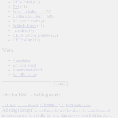
DFB-Pokal
(62)
EM
(21)
Freundschaftsspiel
(22)
Hertha BSC Berlin
(699)
Relegationsspiel
(4)
Schiedsrichter
(21)
Transfers
(7)
UEFA Europa League
(22)
UEFA-Cup
(12)
Meta
Anmelden
Eintrags-Feed
Kommentar-Feed
WordPress.org
Hertha BSC – Schlagworte
6-Punkte-Spiel
1. FC Köln
1899 Hoffenheim
1. FSV Mainz 05
Abstiegskampf
Adrian Ramos
Borussia Dortmund
Bayer 04 Leverkusen
Davie Selke
Deniz Aytekin
Dodi Lukebakio
Borussia M'gladbach
Derry Scherhant