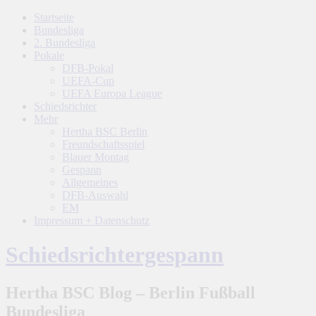
Startseite
Bundesliga
2. Bundesliga
Pokale
DFB-Pokal
UEFA-Cup
UEFA Europa League
Schiedsrichter
Mehr
Hertha BSC Berlin
Freundschaftsspiel
Blauer Montag
Gespann
Allgemeines
DFB-Auswahl
EM
Impressum + Datenschutz
Schiedsrichtergespann
Hertha BSC Blog – Berlin Fußball
Bundesliga