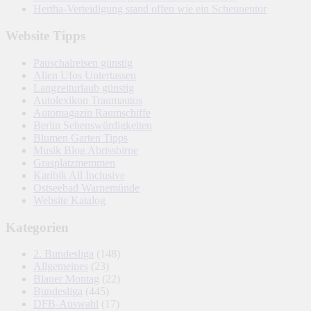
Hertha-Verteidigung stand offen wie ein Scheunentor
Website Tipps
Pauschalreisen günstig
Alien Ufos Untertassen
Langzeiturlaub günstig
Autolexikon Traumautos
Automagazin Raumschiffe
Berlin Sehenswürdigkeiten
Blumen Garten Tipps
Musik Blog Abrissbirne
Grasplatzmemmen
Karibik All Inclusive
Ostseebad Warnemünde
Website Katalog
Kategorien
2. Bundesliga
(148)
Allgemeines
(23)
Blauer Montag
(22)
Bundesliga
(445)
DFB-Auswahl
(17)