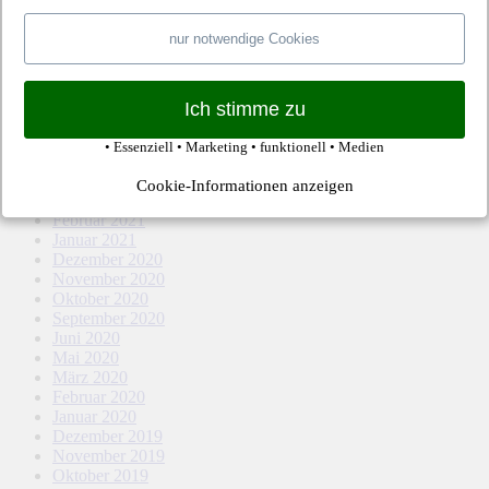
März 2022
Februar 2022
nur notwendige Cookies
Januar 2022
Dezember 2021
November 2021
Oktober 2021
Ich stimme zu
September 2021
August 2021
• Essenziell • Marketing • funktionell • Medien
Mai 2021
April 2021
Cookie-Informationen anzeigen
März 2021
Februar 2021
Januar 2021
Dezember 2020
November 2020
Oktober 2020
September 2020
Juni 2020
Mai 2020
März 2020
Februar 2020
Januar 2020
Dezember 2019
November 2019
Oktober 2019