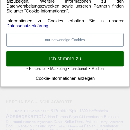
anzuzeigen. Weitere Informationen zu den
EM
(21)
Freundschaftsspiel
(22)
Hertha BSC Berlin
(699)
Datenverabeitungszwecken sowie unseren Partnern finden
Relegationsspiel
(4)
Schiedsrichter
(21)
Transfers
(7)
Sie unter "Cookie-Informationen".
UEFA Europa League
(22)
UEFA-Cup
(12)
Informationen zu Cookies erhalten Sie in unserer
Datenschutzerklärung
.
nur notwendige Cookies
META
Anmelden
Eintrags-Feed
Kommentar-Feed
WordPress.org
Ich stimme zu
• Essenziell • Marketing • funktionell • Medien
Cookie-Informationen anzeigen
HERTHA BSC – SCHLAGWORTE
6-Punkte-Spiel
1. FC Köln
1899 Hoffenheim
1. FSV Mainz 05
Abstiegskampf
Adrian Ramos
Bayer 04 Leverkusen
Borussia
Deniz Aytekin
Dortmund
Davie Selke
Borussia M'gladbach
Derry Scherhant
Dodi Lukebakio
Fabian Lustenberger
Dr. Felix Brych
Eintracht Frankfurt