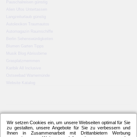
Pauschalreisen günstig
Alien Ufos Untertassen
Langzeiturlaub günstig
Autolexikon Traumautos
Automagazin Raumschiffe
Berlin Sehenswürdigkeiten
Blumen Garten Tipps
Musik Blog Abrissbirne
Grasplatzmemmen
Karibik All Inclusive
Ostseebad Warnemünde
Website Katalog
KATEGORIEN
Wir setzen Cookies ein, um unsere Webseiten optimal für Sie
2. Bundesliga
(148)
Allgemeines
(23)
Blauer Montag
(22)
zu gestalten, unsere Angebote für Sie zu verbessern und
Bundesliga
(445)
DFB-Auswahl
(17)
DFB-Pokal
(62)
Ihnen in Zusammenarbeit mit Drittanbietern Werbung