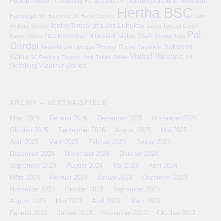
Fabian Reese
FC Schalke 04
Geisterspiel
FC Augsburg
Guido Winkmann
Hertha BSC
Hamburger SV
Hannover 96
Harm Osmers
John
Jos Luhukay
Anthony Brooks
Jordan Torunarigha
Lucas Tousart
Lucien
Pal
Niklas Stark
Marco Fritz
Maximilian Mittelstädt
Favre
Ondrej Duda
Dardai
Salomon
Ronny
Rune Jarstein
Pierre-Michel Lasogga
Vedad Ibisevic
Kalou
VfL
SC Freiburg
Thomas Kraft
Tobias Stieler
Vladimir Darida
Wolfsburg
ARCHIV – HERTHA-SPIELE
März 2026
Februar 2026
Dezember 2025
November 2025
Oktober 2025
September 2025
August 2025
Mai 2025
April 2025
März 2025
Februar 2025
Januar 2025
Dezember 2024
November 2024
Oktober 2024
September 2024
August 2024
Mai 2024
April 2024
März 2024
Februar 2024
Januar 2024
Dezember 2023
November 2023
Oktober 2023
September 2023
August 2023
Mai 2023
April 2023
März 2023
Februar 2023
Januar 2023
November 2022
Oktober 2022