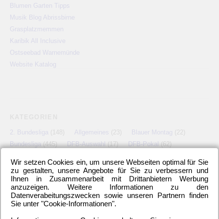
Blumen Garten Tipps
Musik Blog Abrissbirne
Grasplatzmemmen
Karibik All Inclusive
Ostseebad Warnemünde
Website Katalog
KATEGORIEN
2. Bundesliga
(148)
Allgemeines
(23)
Blauer Montag
(22)
Bundesliga
(445)
DFB-Auswahl
(17)
DFB-Pokal
(62)
EM
(21)
Freundschaftsspiel
(22)
Hertha BSC Berlin
(699)
Wir setzen Cookies ein, um unsere Webseiten optimal für Sie
Relegationsspiel
(4)
Schiedsrichter
(21)
Transfers
(7)
zu gestalten, unsere Angebote für Sie zu verbessern und
Ihnen in Zusammenarbeit mit Drittanbietern Werbung
UEFA Europa League
(22)
UEFA-Cup
(12)
anzuzeigen. Weitere Informationen zu den
Datenverabeitungszwecken sowie unseren Partnern finden
Sie unter "Cookie-Informationen".