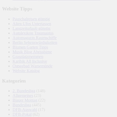
Website Tipps
Pauschalreisen günstig
Alien Ufos Untertassen
Langzeiturlaub günstig
Autolexikon Traumautos
Automagazin Raumschiffe
Berlin Sehenswürdigkeiten
Blumen Garten Tipps
Musik Blog Abrissbirne
Grasplatzmemmen
Karibik All Inclusive
Ostseebad Warnemünde
Website Katalog
Kategorien
2. Bundesliga
(148)
Allgemeines
(23)
Blauer Montag
(22)
Bundesliga
(445)
DFB-Auswahl
(17)
DFB-Pokal
(62)