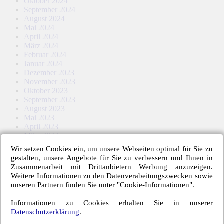
Oktober 2024
September 2024
August 2024
Mai 2024
April 2024
März 2024
Februar 2024
Januar 2024
Dezember 2023
November 2023
Oktober 2023
September 2023
August 2023
Mai 2023
April 2023
März 2023
Februar 2023
Wir setzen Cookies ein, um unsere Webseiten optimal für Sie zu
Januar 2023
gestalten, unsere Angebote für Sie zu verbessern und Ihnen in
November 2022
Zusammenarbeit mit Drittanbietern Werbung anzuzeigen.
Oktober 2022
Weitere Informationen zu den Datenverabeitungszwecken sowie
September 2022
unseren Partnern finden Sie unter "Cookie-Informationen".
August 2022
Mai 2022
Informationen zu Cookies erhalten Sie in unserer
April 2022
Datenschutzerklärung
.
März 2022