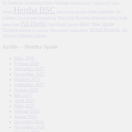
FC Schalke 04
Geisterspiel
Guido Winkmann
Hamburger SV
Hannover 96
Harm
Hertha BSC
Jos
John Anthony Brooks
Jordan Torunarigha
Osmers
Luhukay
Marco Fritz
Niklas Stark
Lucien Favre
Maximilian Mittelstädt
Lucas Tousart
Pal Dardai
Ronny
Rune Jarstein
Ondrej Duda
Pierre-Michel Lasogga
Vedad Ibisevic
Salomon Kalou
SC Freiburg
Thomas Kraft
Tobias Stieler
VfL
Vladimir Darida
Wolfsburg
Archiv – Hertha-Spiele
März 2026
Februar 2026
Dezember 2025
November 2025
Oktober 2025
September 2025
August 2025
Mai 2025
April 2025
März 2025
Februar 2025
Januar 2025
Dezember 2024
November 2024