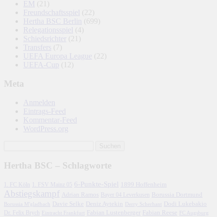
EM
(21)
Freundschaftsspiel
(22)
Hertha BSC Berlin
(699)
Relegationsspiel
(4)
Schiedsrichter
(21)
Transfers
(7)
UEFA Europa League
(22)
UEFA-Cup
(12)
Meta
Anmelden
Eintrags-Feed
Kommentar-Feed
WordPress.org
Hertha BSC – Schlagworte
6-Punkte-Spiel
1. FC Köln
1899 Hoffenheim
1. FSV Mainz 05
Abstiegskampf
Adrian Ramos
Borussia Dortmund
Bayer 04 Leverkusen
Davie Selke
Deniz Aytekin
Dodi Lukebakio
Borussia M'gladbach
Derry Scherhant
Fabian Lustenberger
Fabian Reese
Dr. Felix Brych
Eintracht Frankfurt
FC Augsburg