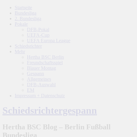
Startseite
Bundesliga
2. Bundesliga
Pokale
DFB-Pokal
UEFA-Cup
UEFA Europa League
Schiedsrichter
Mehr
Hertha BSC Berlin
Freundschaftsspiel
Blauer Montag
Gespann
Allgemeines
DFB-Auswahl
EM
Impressum + Datenschutz
Schiedsrichtergespann
Hertha BSC Blog – Berlin Fußball
Bundesliga