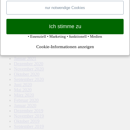
Februar 2022
Januar 2022
nur notwendige Cookies
Dezember 2021
November 2021
Oktober 2021
Ich stimme zu
September 2021
August 2021
• Essenziell • Marketing • funktionell • Medien
Mai 2021
April 2021
Cookie-Informationen anzeigen
März 2021
Februar 2021
Januar 2021
Dezember 2020
November 2020
Oktober 2020
September 2020
Juni 2020
Mai 2020
März 2020
Februar 2020
Januar 2020
Dezember 2019
November 2019
Oktober 2019
September 2019