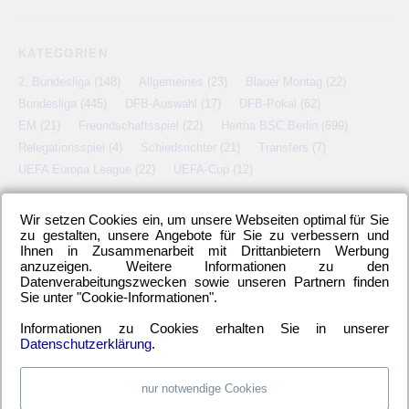
KATEGORIEN
2. Bundesliga
(148)
Allgemeines
(23)
Blauer Montag
(22)
Bundesliga
(445)
DFB-Auswahl
(17)
DFB-Pokal
(62)
EM
(21)
Freundschaftsspiel
(22)
Hertha BSC Berlin
(699)
Relegationsspiel
(4)
Schiedsrichter
(21)
Transfers
(7)
UEFA Europa League
(22)
UEFA-Cup
(12)
Wir setzen Cookies ein, um unsere Webseiten optimal für Sie
zu gestalten, unsere Angebote für Sie zu verbessern und
META
Ihnen in Zusammenarbeit mit Drittanbietern Werbung
anzuzeigen. Weitere Informationen zu den
Anmelden
Eintrags-Feed
Kommentar-Feed
WordPress.org
Datenverabeitungszwecken sowie unseren Partnern finden
Sie unter "Cookie-Informationen".
Informationen zu Cookies erhalten Sie in unserer
Datenschutzerklärung
.
nur notwendige Cookies