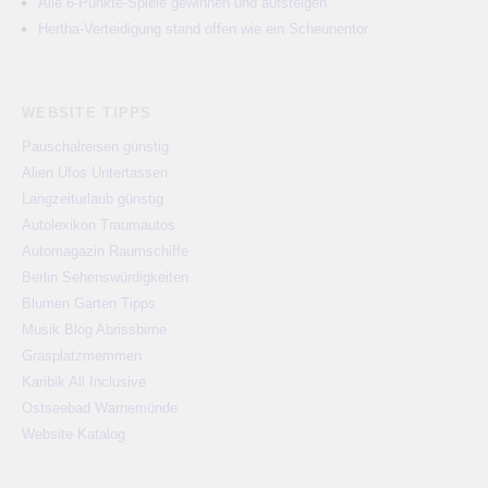
Alle 6-Punkte-Spiele gewinnen und aufsteigen
Hertha-Verteidigung stand offen wie ein Scheunentor
WEBSITE TIPPS
Pauschalreisen günstig
Alien Ufos Untertassen
Langzeiturlaub günstig
Autolexikon Traumautos
Automagazin Raumschiffe
Berlin Sehenswürdigkeiten
Blumen Garten Tipps
Musik Blog Abrissbirne
Grasplatzmemmen
Karibik All Inclusive
Ostseebad Warnemünde
Website Katalog