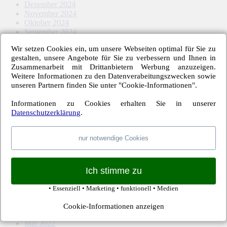
Dezember 2024
November 2024
Oktober 2024
September 2024
August 2024
Wir setzen Cookies ein, um unsere Webseiten optimal für Sie zu
Mai 2024
gestalten, unsere Angebote für Sie zu verbessern und Ihnen in
April 2024
Zusammenarbeit mit Drittanbietern Werbung anzuzeigen.
März 2024
Weitere Informationen zu den Datenverabeitungszwecken sowie
Februar 2024
unseren Partnern finden Sie unter "Cookie-Informationen".
Januar 2024
Dezember 2023
Informationen zu Cookies erhalten Sie in unserer
November 2023
Datenschutzerklärung
.
Oktober 2023
September 2023
August 2023
nur notwendige Cookies
Mai 2023
April 2023
März 2023
Februar 2023
Ich stimme zu
Januar 2023
November 2022
• Essenziell • Marketing • funktionell • Medien
Oktober 2022
September 2022
Cookie-Informationen anzeigen
August 2022
Mai 2022