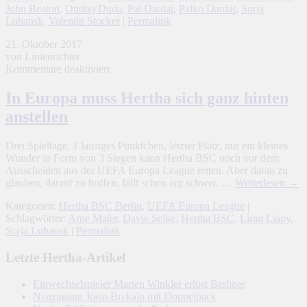
John Beaton
,
Ondrej Duda
,
Pal Dardai
,
Palko Dardai
,
Sorja
Luhansk
,
Valentin Stocker
|
Permalink
21. Oktober 2017
von Linienrichter
für
Kommentare deaktiviert
In
Europa
In Europa muss Hertha sich ganz hinten
muss
anstellen
Hertha
sich
ganz
Drei Spieltage, 1 lausiges Pünktchen, letzter Platz, nur ein kleines
hinten
Wunder in Form von 3 Siegen kann Hertha BSC noch vor dem
anstellen
Ausscheiden aus der UEFA Europa League retten. Aber daran zu
glauben, darauf zu hoffen, fällt schon arg schwer. …
Weiterlesen
→
Kategorien:
Hertha BSC Berlin
,
UEFA Europa League
|
Schlagwörter:
Arne Maier
,
Davie Selke
,
Hertha BSC
,
Liran Liany
,
Sorja Luhansk
|
Permalink
Letzte Hertha-Artikel
Einwechselspieler Marten Winkler erlöst Berliner
Neuzugang Josip Brekalo mit Doppelpack