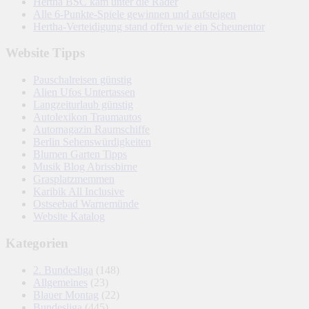
Hertha BSC kam unter die Räder
Alle 6-Punkte-Spiele gewinnen und aufsteigen
Hertha-Verteidigung stand offen wie ein Scheunentor
Website Tipps
Pauschalreisen günstig
Alien Ufos Untertassen
Langzeiturlaub günstig
Autolexikon Traumautos
Automagazin Raumschiffe
Berlin Sehenswürdigkeiten
Blumen Garten Tipps
Musik Blog Abrissbirne
Grasplatzmemmen
Karibik All Inclusive
Ostseebad Warnemünde
Website Katalog
Kategorien
2. Bundesliga
(148)
Allgemeines
(23)
Blauer Montag
(22)
Bundesliga
(445)