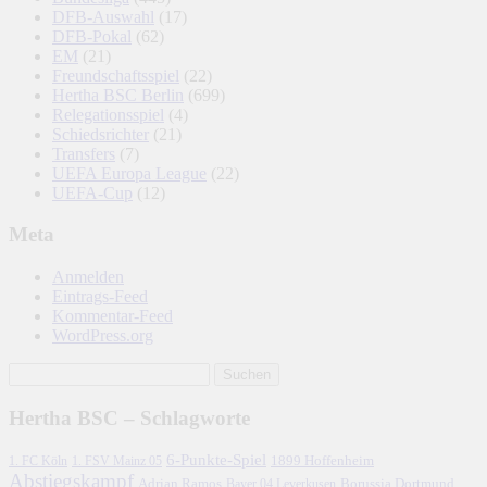
DFB-Auswahl
(17)
DFB-Pokal
(62)
EM
(21)
Freundschaftsspiel
(22)
Hertha BSC Berlin
(699)
Relegationsspiel
(4)
Schiedsrichter
(21)
Transfers
(7)
UEFA Europa League
(22)
UEFA-Cup
(12)
Meta
Anmelden
Eintrags-Feed
Kommentar-Feed
WordPress.org
Hertha BSC – Schlagworte
6-Punkte-Spiel
1. FC Köln
1899 Hoffenheim
1. FSV Mainz 05
Abstiegskampf
Adrian Ramos
Borussia Dortmund
Bayer 04 Leverkusen