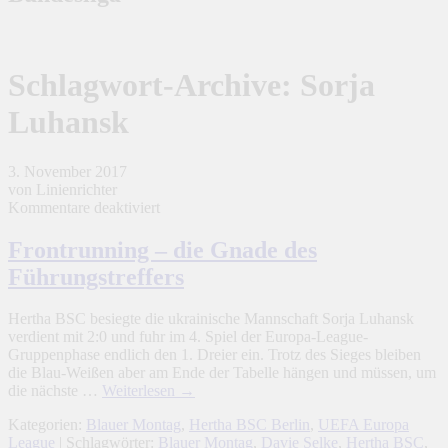
Schlagwort-Archive:
Sorja
Luhansk
3. November 2017
von Linienrichter
für
Kommentare deaktiviert
Frontrunning
–
Frontrunning – die Gnade des
die
Führungstreffers
Gnade
des
Führungstreffers
Hertha BSC besiegte die ukrainische Mannschaft Sorja Luhansk
verdient mit 2:0 und fuhr im 4. Spiel der Europa-League-
Gruppenphase endlich den 1. Dreier ein. Trotz des Sieges bleiben
die Blau-Weißen aber am Ende der Tabelle hängen und müssen, um
die nächste …
Weiterlesen
→
Kategorien:
Blauer Montag
,
Hertha BSC Berlin
,
UEFA Europa
League
| Schlagwörter:
Blauer Montag
,
Davie Selke
,
Hertha BSC
,