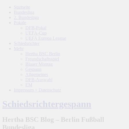
Startseite
Bundesliga
2. Bundesliga
Pokale
DFB-Pokal
UEFA-Cup
UEFA Europa League
Schiedsrichter
Mehr
Hertha BSC Berlin
Freundschaftsspiel
Blauer Montag
Gespann
Allgemeines
DFB-Auswahl
EM
Impressum + Datenschutz
Schiedsrichtergespann
Hertha BSC Blog – Berlin Fußball
Bundesliga