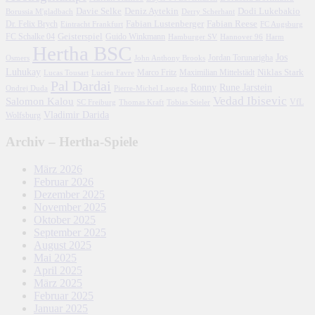
Davie Selke
Deniz Aytekin
Dodi Lukebakio
Borussia M'gladbach
Derry Scherhant
Fabian Lustenberger
Fabian Reese
Dr. Felix Brych
Eintracht Frankfurt
FC Augsburg
FC Schalke 04
Geisterspiel
Guido Winkmann
Hamburger SV
Hannover 96
Harm
Hertha BSC
Jos
John Anthony Brooks
Jordan Torunarigha
Osmers
Luhukay
Marco Fritz
Niklas Stark
Lucien Favre
Maximilian Mittelstädt
Lucas Tousart
Pal Dardai
Ronny
Rune Jarstein
Ondrej Duda
Pierre-Michel Lasogga
Vedad Ibisevic
Salomon Kalou
SC Freiburg
Thomas Kraft
Tobias Stieler
VfL
Vladimir Darida
Wolfsburg
Archiv – Hertha-Spiele
März 2026
Februar 2026
Dezember 2025
November 2025
Oktober 2025
September 2025
August 2025
Mai 2025
April 2025
März 2025
Februar 2025
Januar 2025