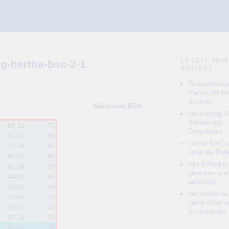
LETZTE HER
rg-hertha-bsc-2-1
ARTIKEL
Einwechselspi
Marten Winkle
Berliner
Nächstes Bild →
Neuzugang Jo
Brekalo mit
Doppelpack
Hertha BSC 
unter die Räd
Alle 6-Punkte
gewinnen und
aufsteigen
Hertha-Vertei
stand offen w
Scheunentor