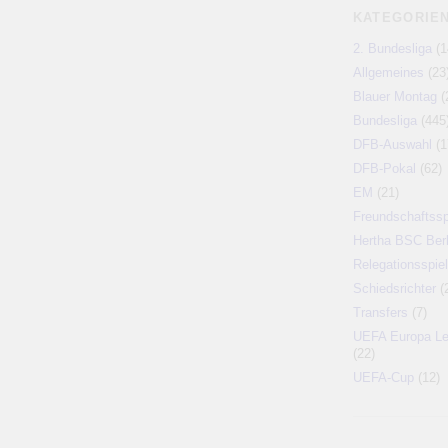
KATEGORIE
2. Bundesliga
(1
Allgemeines
(23
Blauer Montag
(
Bundesliga
(445
DFB-Auswahl
(1
DFB-Pokal
(62)
EM
(21)
Freundschaftssp
Hertha BSC Berl
Relegationsspiel
Schiedsrichter
(
Transfers
(7)
UEFA Europa L
(22)
UEFA-Cup
(12)