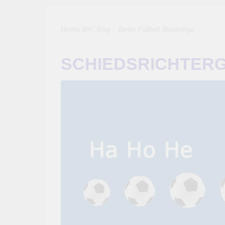
Hertha BSC Blog – Berlin Fußball Bundesliga
SCHIEDSRICHTER