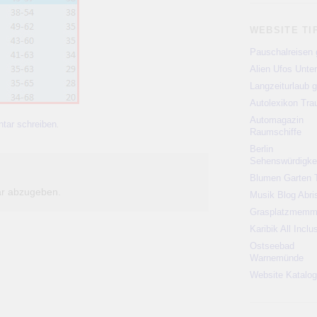
WEBSITE TI
Pauschalreisen 
Alien Ufos Unte
Langzeiturlaub g
Autolexikon Tr
Automagazin
tar schreiben
.
Raumschiffe
Berlin
Sehenswürdigke
Blumen Garten 
r abzugeben.
Musik Blog Abri
Grasplatzmem
Karibik All Inclu
Ostseebad
Warnemünde
Website Katalog