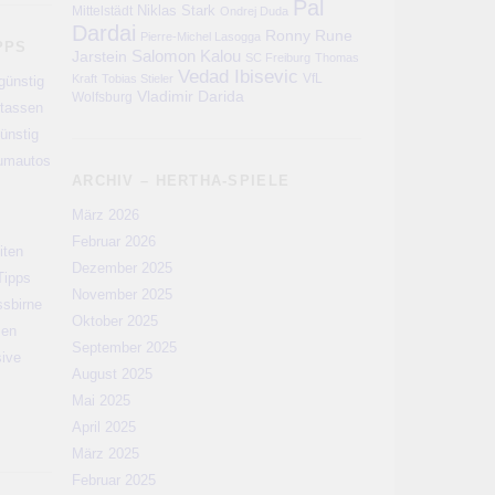
Pal
Niklas Stark
Mittelstädt
Ondrej Duda
Dardai
Ronny
Rune
Pierre-Michel Lasogga
PPS
Salomon Kalou
Jarstein
SC Freiburg
Thomas
Vedad Ibisevic
VfL
Kraft
Tobias Stieler
günstig
Vladimir Darida
Wolfsburg
rtassen
ünstig
aumautos
ARCHIV – HERTHA-SPIELE
März 2026
Februar 2026
iten
Dezember 2025
Tipps
November 2025
ssbirne
Oktober 2025
men
September 2025
sive
August 2025
Mai 2025
April 2025
März 2025
Februar 2025