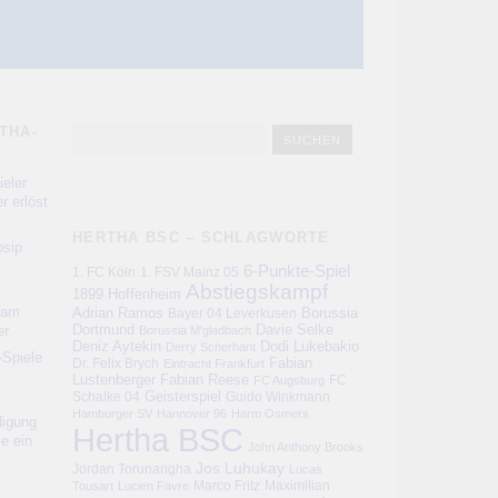
THA-
eler
r erlöst
HERTHA BSC – SCHLAGWORTE
sip
6-Punkte-Spiel
1. FC Köln
1. FSV Mainz 05
Abstiegskampf
1899 Hoffenheim
kam
Adrian Ramos
Bayer 04 Leverkusen
Borussia
er
Dortmund
Davie Selke
Borussia M'gladbach
Deniz Aytekin
Dodi Lukebakio
Derry Scherhant
-Spiele
Fabian
Dr. Felix Brych
Eintracht Frankfurt
Lustenberger
Fabian Reese
FC
FC Augsburg
Schalke 04
Geisterspiel
Guido Winkmann
Hamburger SV
Hannover 96
Harm Osmers
digung
Hertha BSC
ie ein
John Anthony Brooks
Jos Luhukay
Jordan Torunarigha
Lucas
Marco Fritz
Maximilian
Tousart
Lucien Favre