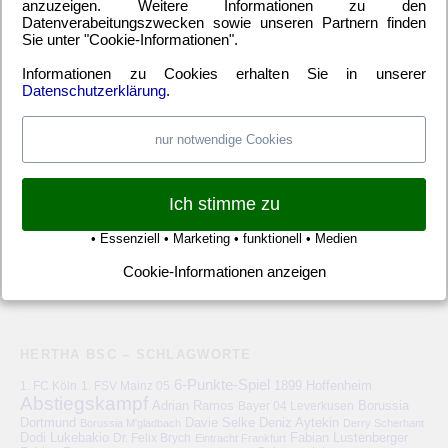
anzuzeigen. Weitere Informationen zu den
EM
(21)
Freundschaftsspiel
(22)
Hertha BSC Berlin
(699)
Datenverabeitungszwecken sowie unseren Partnern finden
Relegationsspiel
(4)
Schiedsrichter
(21)
Transfers
(7)
Sie unter "Cookie-Informationen".
UEFA Europa League
(22)
UEFA-Cup
(12)
Informationen zu Cookies erhalten Sie in unserer
Datenschutzerklärung
.
nur notwendige Cookies
META
Anmelden
Eintrags-Feed
Kommentar-Feed
WordPress.org
Ich stimme zu
• Essenziell • Marketing • funktionell • Medien
Cookie-Informationen anzeigen
HERTHA BSC – SCHLAGWORTE
6-Punkte-Spiel
1. FC Köln
1899 Hoffenheim
1. FSV Mainz 05
Abstiegskampf
Adrian Ramos
Bayer 04 Leverkusen
Borussia
Deniz Aytekin
Dortmund
Davie Selke
Borussia M'gladbach
Derry Scherhant
Dodi Lukebakio
Fabian Lustenberger
Dr. Felix Brych
Eintracht Frankfurt