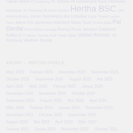
Fabian Reese
FC Schalke 04
Geisterspiel
FC Augsburg
Guido Winkmann
Hertha BSC
Hamburger SV
Hannover 96
Harm Osmers
John
Jos Luhukay
Anthony Brooks
Jordan Torunarigha
Lucas Tousart
Lucien
Pal
Niklas Stark
Marco Fritz
Maximilian Mittelstädt
Favre
Ondrej Duda
Dardai
Salomon
Ronny
Rune Jarstein
Pierre-Michel Lasogga
Vedad Ibisevic
Kalou
VfL
SC Freiburg
Thomas Kraft
Tobias Stieler
Vladimir Darida
Wolfsburg
ARCHIV – HERTHA-SPIELE
März 2026
Februar 2026
Dezember 2025
November 2025
Oktober 2025
September 2025
August 2025
Mai 2025
April 2025
März 2025
Februar 2025
Januar 2025
Dezember 2024
November 2024
Oktober 2024
September 2024
August 2024
Mai 2024
April 2024
März 2024
Februar 2024
Januar 2024
Dezember 2023
November 2023
Oktober 2023
September 2023
August 2023
Mai 2023
April 2023
März 2023
Februar 2023
Januar 2023
November 2022
Oktober 2022