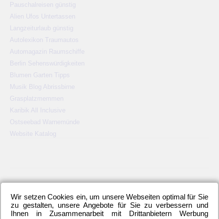
Pauschalreisen günstig
Alien Ufos Untertassen
Langzeiturlaub günstig
Autolexikon Traumautos
Automagazin Raumschiffe
Berlin Sehenswürdigkeiten
Blumen Garten Tipps
Musik Blog Abrissbirne
Grasplatzmemmen
Karibik All Inclusive
Ostseebad Warnemünde
Website Katalog
KATEGORIEN
Wir setzen Cookies ein, um unsere Webseiten optimal für Sie
2. Bundesliga
(148)
Allgemeines
(23)
Blauer Montag
(22)
zu gestalten, unsere Angebote für Sie zu verbessern und
Ihnen in Zusammenarbeit mit Drittanbietern Werbung
Bundesliga
(445)
DFB-Auswahl
(17)
DFB-Pokal
(62)