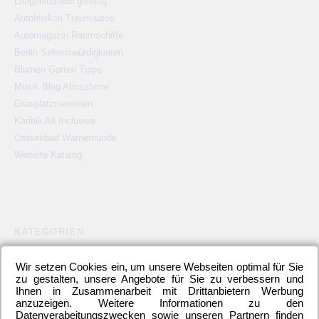
Langzeiturlaub günstig
Autolexikon Traumautos
Automagazin Raumschiffe
Berlin Sehenswürdigkeiten
Blumen Garten Tipps
Musik Blog Abrissbirne
Grasplatzmemmen
Karibik All Inclusive
Ostseebad Warnemünde
Website Katalog
KATEGORIEN
2. Bundesliga
(148)
Allgemeines
(23)
Blauer Montag
(22)
Wir setzen Cookies ein, um unsere Webseiten optimal für Sie
Bundesliga
(445)
DFB-Auswahl
(17)
DFB-Pokal
(62)
zu gestalten, unsere Angebote für Sie zu verbessern und
EM
(21)
Freundschaftsspiel
(22)
Hertha BSC Berlin
(699)
Ihnen in Zusammenarbeit mit Drittanbietern Werbung
anzuzeigen. Weitere Informationen zu den
Relegationsspiel
(4)
Schiedsrichter
(21)
Transfers
(7)
Datenverabeitungszwecken sowie unseren Partnern finden