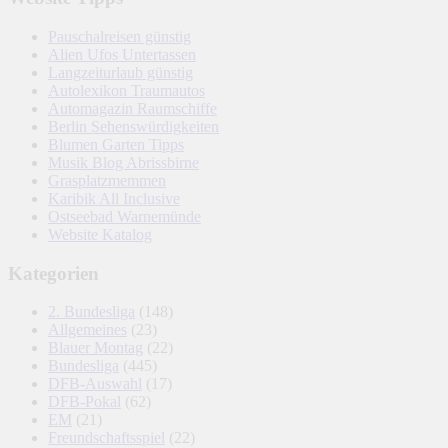
Pauschalreisen günstig
Alien Ufos Untertassen
Langzeiturlaub günstig
Autolexikon Traumautos
Automagazin Raumschiffe
Berlin Sehenswürdigkeiten
Blumen Garten Tipps
Musik Blog Abrissbirne
Grasplatzmemmen
Karibik All Inclusive
Ostseebad Warnemünde
Website Katalog
Kategorien
2. Bundesliga
(148)
Allgemeines
(23)
Blauer Montag
(22)
Bundesliga
(445)
DFB-Auswahl
(17)
DFB-Pokal
(62)
EM
(21)
Freundschaftsspiel
(22)