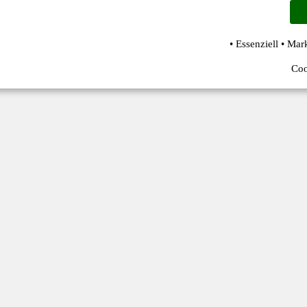
• Essenziell • Mar
Coo