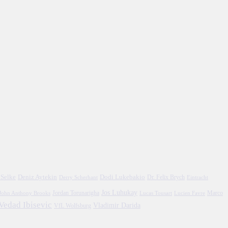
 Selke
Deniz Aytekin
Dodi Lukebakio
Dr. Felix Brych
Eintracht
Derry Scherhant
Jos Luhukay
Marco
John Anthony Brooks
Jordan Torunarigha
Lucien Favre
Lucas Tousart
Vedad Ibisevic
Vladimir Darida
VfL Wolfsburg