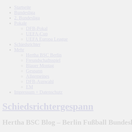
Startseite
Bundesliga
2. Bundesliga
Pokale
DFB-Pokal
UEFA-Cup
UEFA Europa League
Schiedsrichter
Mehr
Hertha BSC Berlin
Freundschaftsspiel
Blauer Montag
Gespann
Allgemeines
DFB-Auswahl
EM
Impressum + Datenschutz
Schiedsrichtergespann
Hertha BSC Blog – Berlin Fußball Bundesl