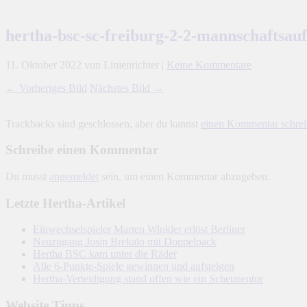
hertha-bsc-sc-freiburg-2-2-mannschaftsauf
11. Oktober 2022
von Linienrichter
|
Keine Kommentare
← Vorheriges Bild
Nächstes Bild →
Trackbacks sind geschlossen, aber du kannst
einen Kommentar schre
Schreibe einen Kommentar
Du musst
angemeldet
sein, um einen Kommentar abzugeben.
Letzte Hertha-Artikel
Einwechselspieler Marten Winkler erlöst Berliner
Neuzugang Josip Brekalo mit Doppelpack
Hertha BSC kam unter die Räder
Alle 6-Punkte-Spiele gewinnen und aufsteigen
Hertha-Verteidigung stand offen wie ein Scheunentor
Website Tipps