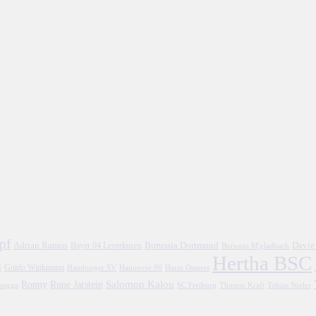
pf
Adrian Ramos
Borussia Dortmund
Davie
Bayer 04 Leverkusen
Borussia M'gladbach
Hertha BSC
l
Guido Winkmann
Hamburger SV
Hannover 96
Harm Osmers
Salomon Kalou
Ronny
Rune Jarstein
asogga
SC Freiburg
Thomas Kraft
Tobias Stieler