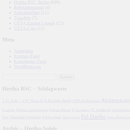
Hertha BSC Berlin
(699)
Relegationsspiel
(4)
Schiedsrichter
(21)
Transfers
(7)
UEFA Europa League
(22)
UEFA-Cup
(12)
Meta
Anmelden
Eintrags-Feed
Kommentar-Feed
WordPress.org
Hertha BSC – Schlagworte
Abstiegskam
6-Punkte-Spiel
1. FC Köln
1899 Hoffenheim
1. FSV Mainz 05
Fabian Lustenberger
Fabian Reese
FC Schalke 04
Geisterspie
Frankfurt
FC Augsburg
Pal Dardai
Fritz
Niklas Stark
Maximilian Mittelstädt
Ondrej Duda
Pierre-Michel L
Archiv – Hertha-Spiele