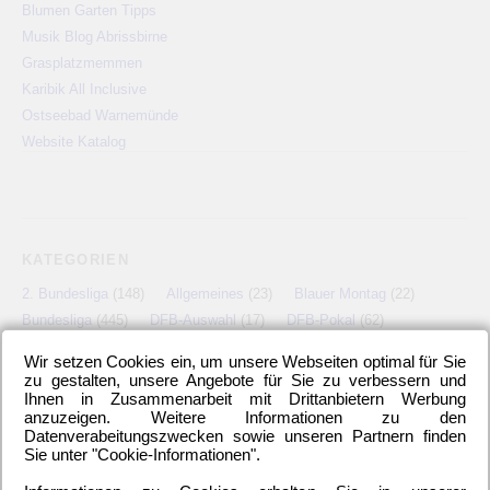
Blumen Garten Tipps
Musik Blog Abrissbirne
Grasplatzmemmen
Karibik All Inclusive
Ostseebad Warnemünde
Website Katalog
KATEGORIEN
2. Bundesliga
(148)
Allgemeines
(23)
Blauer Montag
(22)
Bundesliga
(445)
DFB-Auswahl
(17)
DFB-Pokal
(62)
EM
(21)
Freundschaftsspiel
(22)
Hertha BSC Berlin
(699)
Wir setzen Cookies ein, um unsere Webseiten optimal für Sie
Relegationsspiel
(4)
Schiedsrichter
(21)
Transfers
(7)
zu gestalten, unsere Angebote für Sie zu verbessern und
Ihnen in Zusammenarbeit mit Drittanbietern Werbung
UEFA Europa League
(22)
UEFA-Cup
(12)
anzuzeigen. Weitere Informationen zu den
Datenverabeitungszwecken sowie unseren Partnern finden
Sie unter "Cookie-Informationen".