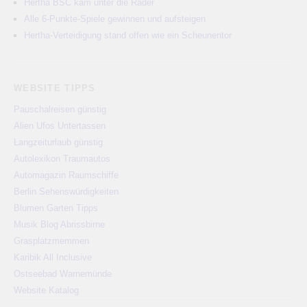
Hertha BSC kam unter die Räder
Alle 6-Punkte-Spiele gewinnen und aufsteigen
Hertha-Verteidigung stand offen wie ein Scheunentor
WEBSITE TIPPS
Pauschalreisen günstig
Alien Ufos Untertassen
Langzeiturlaub günstig
Autolexikon Traumautos
Automagazin Raumschiffe
Berlin Sehenswürdigkeiten
Blumen Garten Tipps
Musik Blog Abrissbirne
Grasplatzmemmen
Karibik All Inclusive
Ostseebad Warnemünde
Website Katalog