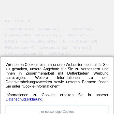
KATEGORIEN
2. Bundesliga
(148)
Allgemeines
(23)
Blauer Montag
(22)
Bundesliga
(445)
DFB-Auswahl
(17)
DFB-Pokal
(62)
EM
(21)
Freundschaftsspiel
(22)
Hertha BSC Berlin
(699)
Relegationsspiel
(4)
Schiedsrichter
(21)
Transfers
(7)
UEFA Europa League
(22)
UEFA-Cup
(12)
Wir setzen Cookies ein, um unsere Webseiten optimal für Sie
zu gestalten, unsere Angebote für Sie zu verbessern und
Ihnen in Zusammenarbeit mit Drittanbietern Werbung
META
anzuzeigen. Weitere Informationen zu den
Datenverabeitungszwecken sowie unseren Partnern finden
Anmelden
Eintrags-Feed
Kommentar-Feed
WordPress.org
Sie unter "Cookie-Informationen".
Informationen zu Cookies erhalten Sie in unserer
Datenschutzerklärung
.
nur notwendige Cookies