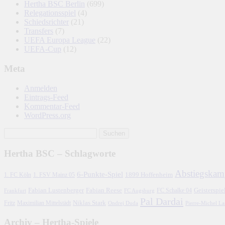
Hertha BSC Berlin
(699)
Relegationsspiel
(4)
Schiedsrichter
(21)
Transfers
(7)
UEFA Europa League
(22)
UEFA-Cup
(12)
Meta
Anmelden
Eintrags-Feed
Kommentar-Feed
WordPress.org
Hertha BSC – Schlagworte
Abstiegskam
6-Punkte-Spiel
1. FC Köln
1899 Hoffenheim
1. FSV Mainz 05
Fabian Lustenberger
Fabian Reese
FC Schalke 04
Geisterspie
Frankfurt
FC Augsburg
Pal Dardai
Fritz
Niklas Stark
Maximilian Mittelstädt
Ondrej Duda
Pierre-Michel L
Archiv – Hertha-Spiele