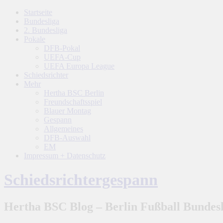
Startseite
Bundesliga
2. Bundesliga
Pokale
DFB-Pokal
UEFA-Cup
UEFA Europa League
Schiedsrichter
Mehr
Hertha BSC Berlin
Freundschaftsspiel
Blauer Montag
Gespann
Allgemeines
DFB-Auswahl
EM
Impressum + Datenschutz
Schiedsrichtergespann
Hertha BSC Blog – Berlin Fußball Bundesl