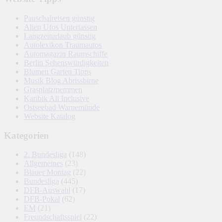
Pauschalreisen günstig
Alien Ufos Untertassen
Langzeiturlaub günstig
Autolexikon Traumautos
Automagazin Raumschiffe
Berlin Sehenswürdigkeiten
Blumen Garten Tipps
Musik Blog Abrissbirne
Grasplatzmemmen
Karibik All Inclusive
Ostseebad Warnemünde
Website Katalog
Kategorien
2. Bundesliga
(148)
Allgemeines
(23)
Blauer Montag
(22)
Bundesliga
(445)
DFB-Auswahl
(17)
DFB-Pokal
(62)
EM
(21)
Freundschaftsspiel
(22)