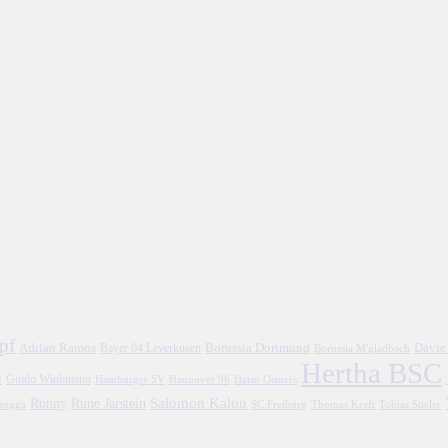
pf
Adrian Ramos
Borussia Dortmund
Davie
Bayer 04 Leverkusen
Borussia M'gladbach
Hertha BSC
l
Guido Winkmann
Hamburger SV
Hannover 96
Harm Osmers
Salomon Kalou
Ronny
Rune Jarstein
asogga
SC Freiburg
Thomas Kraft
Tobias Stieler