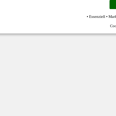
• Essenziell • Mar
Coo