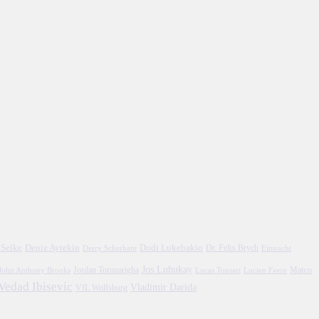
 Selke
Deniz Aytekin
Dodi Lukebakio
Dr. Felix Brych
Eintracht
Derry Scherhant
Jos Luhukay
Marco
John Anthony Brooks
Jordan Torunarigha
Lucien Favre
Lucas Tousart
Vedad Ibisevic
Vladimir Darida
VfL Wolfsburg