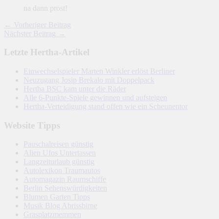
na dann prost!
← Vorheriger Beitrag
Nächster Beitrag →
Letzte Hertha-Artikel
Einwechselspieler Marten Winkler erlöst Berliner
Neuzugang Josip Brekalo mit Doppelpack
Hertha BSC kam unter die Räder
Alle 6-Punkte-Spiele gewinnen und aufsteigen
Hertha-Verteidigung stand offen wie ein Scheunentor
Website Tipps
Pauschalreisen günstig
Alien Ufos Untertassen
Langzeiturlaub günstig
Autolexikon Traumautos
Automagazin Raumschiffe
Berlin Sehenswürdigkeiten
Blumen Garten Tipps
Musik Blog Abrissbirne
Grasplatzmemmen