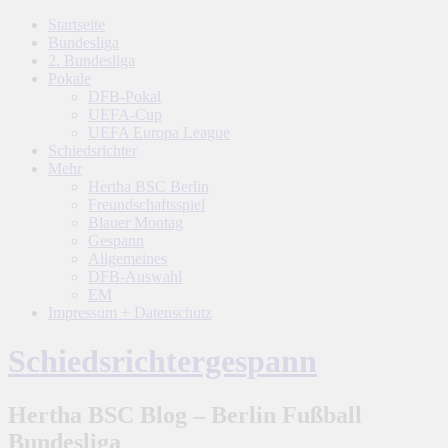
Startseite
Bundesliga
2. Bundesliga
Pokale
DFB-Pokal
UEFA-Cup
UEFA Europa League
Schiedsrichter
Mehr
Hertha BSC Berlin
Freundschaftsspiel
Blauer Montag
Gespann
Allgemeines
DFB-Auswahl
EM
Impressum + Datenschutz
Schiedsrichtergespann
Hertha BSC Blog – Berlin Fußball
Bundesliga