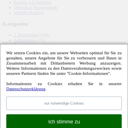
Karibik All Inclusive
Ostseebad Warnemünde
Website Katalog
Kategorien
2. Bundesliga
(148)
Allgemeines
(23)
Blauer Montag
(22)
Bundesliga
(445)
Wir setzen Cookies ein, um unsere Webseiten optimal für Sie zu
DFB-Auswahl
(17)
gestalten, unsere Angebote für Sie zu verbessern und Ihnen in
DFB-Pokal
(62)
Zusammenarbeit mit Drittanbietern Werbung anzuzeigen.
EM
(21)
Weitere Informationen zu den Datenverabeitungszwecken sowie
Freundschaftsspiel
(22)
unseren Partnern finden Sie unter "Cookie-Informationen".
Hertha BSC Berlin
(699)
Relegationsspiel
(4)
Informationen zu Cookies erhalten Sie in unserer
Schiedsrichter
(21)
Datenschutzerklärung
.
Transfers
(7)
UEFA Europa League
(22)
UEFA-Cup
(12)
nur notwendige Cookies
Meta
Ich stimme zu
Anmelden