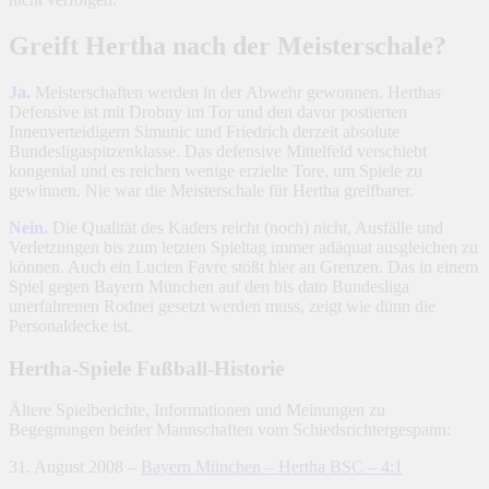
Greift Hertha nach der Meisterschale?
Ja.
Meisterschaften werden in der Abwehr gewonnen. Herthas
Defensive ist mit Drobny im Tor und den davor postierten
Innenverteidigern Simunic und Friedrich derzeit absolute
Bundesligaspitzenklasse. Das defensive Mittelfeld verschiebt
kongenial und es reichen wenige erzielte Tore, um Spiele zu
gewinnen. Nie war die Meisterschale für Hertha greifbarer.
Nein.
Die Qualität des Kaders reicht (noch) nicht, Ausfälle und
Verletzungen bis zum letzten Spieltag immer adäquat ausgleichen zu
können. Auch ein Lucien Favre stößt hier an Grenzen. Das in einem
Spiel gegen Bayern München auf den bis dato Bundesliga
unerfahrenen Rodnei gesetzt werden muss, zeigt wie dünn die
Personaldecke ist.
Hertha-Spiele Fußball-Historie
Ältere Spielberichte, Informationen und Meinungen zu
Begegnungen beider Mannschaften vom Schiedsrichtergespann:
31. August 2008 –
Bayern München – Hertha BSC – 4:1