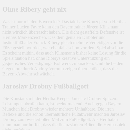
Ohne Ribery geht nix
Was ist nur mit den Bayern los? Das taktische Konzept von Hertha-
Trainer Lucien Favre kann den Bayerntrainer Jürgen Klinsmann
nicht wirklich überrascht haben. Die dicht gestaffelte Defensive ist
Herthas Markenzeichen. Das dem genialen Dribbler und
Instinktfußballer Franck Ribery gleich mehrere Verteidiger vor die
Füße gestellt wurden, war ebenfalls schon vor dem Spiel absehbar.
Es scheint mithin, dass auch Klinsmann bisher keine Lösung für die
Spielsituation hat, ohne Riberys kreative Unterstützung ein
gegnerisches Verteidigungs-Bollwerk zu knacken. Und die beiden
Gegentore durch Andrey Voronin zeigen überdeutlich, dass die
Bayern-Abwehr schwächelt.
Jaroslav Drobny Fußballgott
Die Konstanz mit der Hertha-Keeper Jaroslav Drobny Spitzen-
Leistungen abrufen kann, ist beeindruckend. Auch gegen Bayern
München hielt Drobny wieder mehrere Unhaltbare. Die irren
Reflexe und die schon übernatürliche Fußabwehr machten Jaroslav
Drobny zum wiederholten Mal zum Fußballgott. Als Herthafan
kann man nur hoffen, dass die finanzstarken Briten die Herthaspiele
nicht verfolgen.