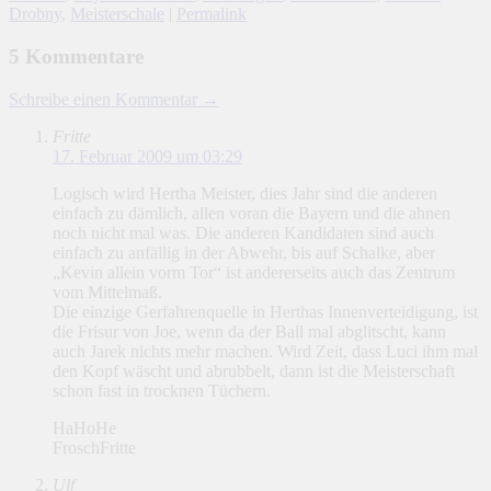
Drobny
,
Meisterschale
|
Permalink
5 Kommentare
Schreibe einen Kommentar →
Fritte
17. Februar 2009 um 03:29
Logisch wird Hertha Meister, dies Jahr sind die anderen
einfach zu dämlich, allen voran die Bayern und die ahnen
noch nicht mal was. Die anderen Kandidaten sind auch
einfach zu anfällig in der Abwehr, bis auf Schalke, aber
„Kevin allein vorm Tor“ ist andererseits auch das Zentrum
vom Mittelmaß.
Die einzige Gerfahrenquelle in Herthas Innenverteidigung, ist
die Frisur von Joe, wenn da der Ball mal abglitscht, kann
auch Jarek nichts mehr machen. Wird Zeit, dass Luci ihm mal
den Kopf wäscht und abrubbelt, dann ist die Meisterschaft
schon fast in trocknen Tüchern.
HaHoHe
FroschFritte
Ulf