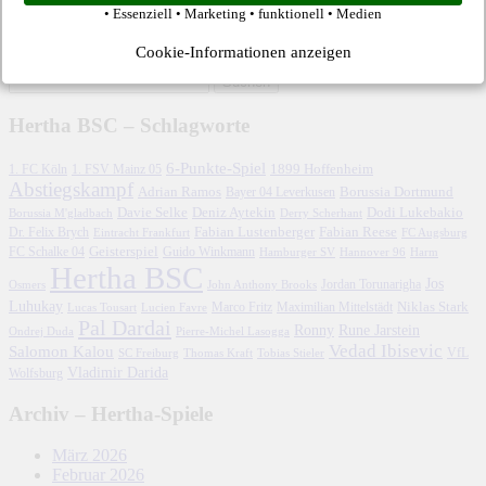
Eintrags-Feed
• Essenziell • Marketing • funktionell • Medien
Kommentar-Feed
WordPress.org
Cookie-Informationen anzeigen
Hertha BSC – Schlagworte
6-Punkte-Spiel
1. FC Köln
1899 Hoffenheim
1. FSV Mainz 05
Abstiegskampf
Adrian Ramos
Borussia Dortmund
Bayer 04 Leverkusen
Davie Selke
Deniz Aytekin
Dodi Lukebakio
Borussia M'gladbach
Derry Scherhant
Fabian Lustenberger
Fabian Reese
Dr. Felix Brych
Eintracht Frankfurt
FC Augsburg
FC Schalke 04
Geisterspiel
Guido Winkmann
Hamburger SV
Hannover 96
Harm
Hertha BSC
Jos
John Anthony Brooks
Jordan Torunarigha
Osmers
Luhukay
Marco Fritz
Niklas Stark
Lucien Favre
Maximilian Mittelstädt
Lucas Tousart
Pal Dardai
Ronny
Rune Jarstein
Ondrej Duda
Pierre-Michel Lasogga
Vedad Ibisevic
Salomon Kalou
SC Freiburg
Thomas Kraft
Tobias Stieler
VfL
Vladimir Darida
Wolfsburg
Archiv – Hertha-Spiele
März 2026
Februar 2026