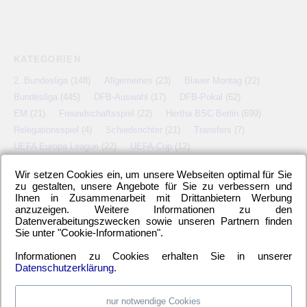
KATEGORIEN
2. Bundesliga
(148)
Allgemeines
(23)
Blauer Montag
(22)
Bundesliga
(445)
DFB-Auswahl
(17)
DFB-Pokal
(62)
EM
(21)
Freundschaftsspiel
(22)
Hertha BSC Berlin
(699)
Relegationsspiel
(4)
Schiedsrichter
(21)
Transfers
(7)
UEFA Europa League
(22)
UEFA-Cup
(12)
Wir setzen Cookies ein, um unsere Webseiten optimal für Sie
zu gestalten, unsere Angebote für Sie zu verbessern und
Ihnen in Zusammenarbeit mit Drittanbietern Werbung
META
anzuzeigen. Weitere Informationen zu den
Datenverabeitungszwecken sowie unseren Partnern finden
Anmelden
Eintrags-Feed
Kommentar-Feed
WordPress.org
Sie unter "Cookie-Informationen".
Informationen zu Cookies erhalten Sie in unserer
Datenschutzerklärung
.
nur notwendige Cookies