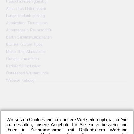
Pauschalreisen günstig
Alien Ufos Untertassen
Langzeiturlaub günstig
Autolexikon Traumautos
Automagazin Raumschiffe
Berlin Sehenswürdigkeiten
Blumen Garten Tipps
Musik Blog Abrissbirne
Grasplatzmemmen
Karibik All Inclusive
Ostseebad Warnemünde
Website Katalog
KATEGORIEN
Wir setzen Cookies ein, um unsere Webseiten optimal für Sie
2. Bundesliga
(148)
Allgemeines
(23)
Blauer Montag
(22)
zu gestalten, unsere Angebote für Sie zu verbessern und
Bundesliga
(445)
DFB-Auswahl
(17)
DFB-Pokal
(62)
Ihnen in Zusammenarbeit mit Drittanbietern Werbung