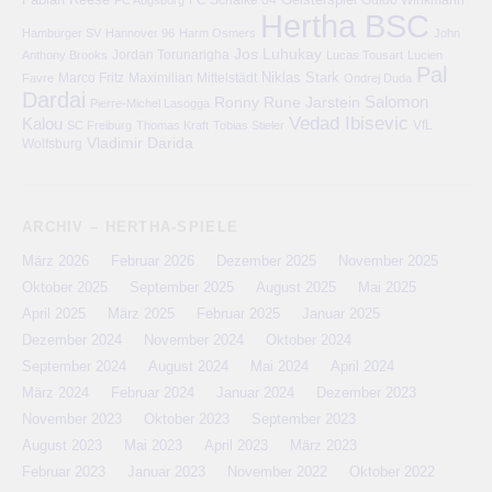
FC Schalke 04
Geisterspiel
FC Augsburg
Guido Winkmann
Hertha BSC
Hamburger SV
Hannover 96
Harm Osmers
John
Jos Luhukay
Anthony Brooks
Jordan Torunarigha
Lucas Tousart
Lucien
Pal
Niklas Stark
Marco Fritz
Maximilian Mittelstädt
Favre
Ondrej Duda
Dardai
Salomon
Ronny
Rune Jarstein
Pierre-Michel Lasogga
Vedad Ibisevic
Kalou
VfL
SC Freiburg
Thomas Kraft
Tobias Stieler
Vladimir Darida
Wolfsburg
ARCHIV – HERTHA-SPIELE
März 2026
Februar 2026
Dezember 2025
November 2025
Oktober 2025
September 2025
August 2025
Mai 2025
April 2025
März 2025
Februar 2025
Januar 2025
Dezember 2024
November 2024
Oktober 2024
September 2024
August 2024
Mai 2024
April 2024
März 2024
Februar 2024
Januar 2024
Dezember 2023
November 2023
Oktober 2023
September 2023
August 2023
Mai 2023
April 2023
März 2023
Februar 2023
Januar 2023
November 2022
Oktober 2022