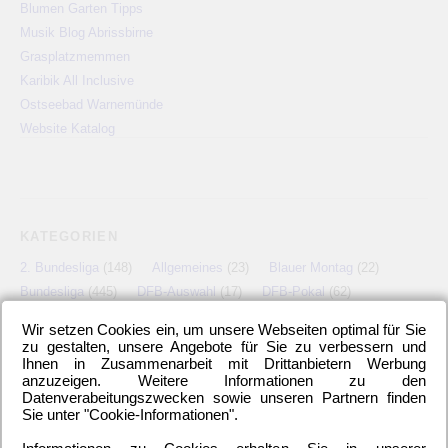
Blumen Garten Tipps
Musik Blog Abrissbirne
Grasplatzmemmen
Karibik All Inclusive
Ostseebad Warnemünde
Website Katalog
KATEGORIEN
2. Bundesliga
(148)
Allgemeines
(23)
Blauer Montag
(22)
Bundesliga
(445)
DFB-Auswahl
(17)
DFB-Pokal
(62)
EM
(21)
Freundschaftsspiel
(22)
Hertha BSC Berlin
(699)
Wir setzen Cookies ein, um unsere Webseiten optimal für Sie
Relegationsspiel
(4)
Schiedsrichter
(21)
Transfers
(7)
zu gestalten, unsere Angebote für Sie zu verbessern und
Ihnen in Zusammenarbeit mit Drittanbietern Werbung
UEFA Europa League
(22)
UEFA-Cup
(12)
anzuzeigen. Weitere Informationen zu den
Datenverabeitungszwecken sowie unseren Partnern finden
Sie unter "Cookie-Informationen".
META