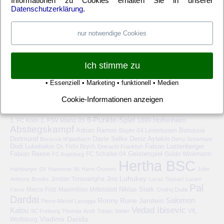
Informationen zu Cookies erhalten Sie in unserer
Datenschutzerklärung
.
Anmelden
Eintrags-Feed
Kommentar-Feed
WordPress.org
nur notwendige Cookies
Ich stimme zu
• Essenziell • Marketing • funktionell • Medien
Cookie-Informationen anzeigen
HERTHA BSC – SCHLAGWORTE
6-Punkte-Spiel
1. FC Köln
1899 Hoffenheim
1. FSV Mainz 05
Abstiegskampf
Adrian Ramos
Bayer 04 Leverkusen
Borussia
Deniz Aytekin
Dortmund
Davie Selke
Borussia M'gladbach
Derry Scherhant
Dodi Lukebakio
Fabian Lustenberger
Dr. Felix Brych
Eintracht Frankfurt
Fabian Reese
FC Schalke 04
Geisterspiel
FC Augsburg
Guido Winkmann
Hertha BSC
Hamburger SV
Hannover 96
Harm Osmers
John
Jos Luhukay
Anthony Brooks
Jordan Torunarigha
Lucas Tousart
Lucien
Pal
Niklas Stark
Marco Fritz
Maximilian Mittelstädt
Favre
Ondrej Duda
Dardai
Salomon
Ronny
Rune Jarstein
Pierre-Michel Lasogga
Vedad Ibisevic
Kalou
VfL
SC Freiburg
Thomas Kraft
Tobias Stieler
Vladimir Darida
Wolfsburg