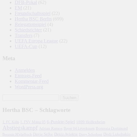
DFB-Pokal
(62)
EM
(21)
Freundschaftsspiel
(22)
Hertha BSC Berlin
(699)
Relegationsspiel
(4)
Schiedsrichter
(21)
Transfers
(7)
UEFA Europa League
(22)
UEFA-Cup
(12)
Meta
Anmelden
Eintrags-Feed
Kommentar-Feed
WordPress.org
Hertha BSC – Schlagworte
6-Punkte-Spiel
1. FC Köln
1899 Hoffenheim
1. FSV Mainz 05
Abstiegskampf
Adrian Ramos
Borussia Dortmund
Bayer 04 Leverkusen
Davie Selke
Deniz Aytekin
Dodi Lukebakio
Borussia M'gladbach
Derry Scherhant