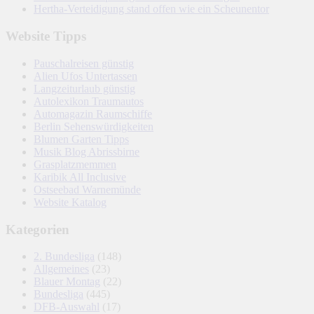
Hertha-Verteidigung stand offen wie ein Scheunentor
Website Tipps
Pauschalreisen günstig
Alien Ufos Untertassen
Langzeiturlaub günstig
Autolexikon Traumautos
Automagazin Raumschiffe
Berlin Sehenswürdigkeiten
Blumen Garten Tipps
Musik Blog Abrissbirne
Grasplatzmemmen
Karibik All Inclusive
Ostseebad Warnemünde
Website Katalog
Kategorien
2. Bundesliga
(148)
Allgemeines
(23)
Blauer Montag
(22)
Bundesliga
(445)
DFB-Auswahl
(17)