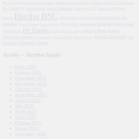
Fabian Lustenberger
Fabian Reese
Dr. Felix Brych
Eintracht Frankfurt
FC Augsburg
FC Schalke 04
Geisterspiel
Guido Winkmann
Hamburger SV
Hannover 96
Harm
Hertha BSC
Jos
John Anthony Brooks
Jordan Torunarigha
Osmers
Luhukay
Marco Fritz
Niklas Stark
Lucien Favre
Maximilian Mittelstädt
Lucas Tousart
Pal Dardai
Ronny
Rune Jarstein
Ondrej Duda
Pierre-Michel Lasogga
Vedad Ibisevic
Salomon Kalou
SC Freiburg
Thomas Kraft
Tobias Stieler
VfL
Vladimir Darida
Wolfsburg
Archiv – Hertha-Spiele
März 2026
Februar 2026
Dezember 2025
November 2025
Oktober 2025
September 2025
August 2025
Mai 2025
April 2025
März 2025
Februar 2025
Januar 2025
Dezember 2024