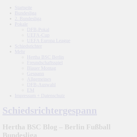
Startseite
Bundesliga
2. Bundesliga
Pokale
DFB-Pokal
UEFA-Cup
UEFA Europa League
Schiedsrichter
Mehr
Hertha BSC Berlin
Freundschaftsspiel
Blauer Montag
Gespann
Allgemeines
DFB-Auswahl
EM
Impressum + Datenschutz
Schiedsrichtergespann
Hertha BSC Blog – Berlin Fußball
Bundesliga