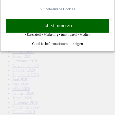
März 2022
Februar 2022
nur notwendige Cookies
Januar 2022
Dezember 2021
November 2021
Oktober 2021
Ich stimme zu
September 2021
August 2021
• Essenziell • Marketing • funktionell • Medien
Mai 2021
April 2021
Cookie-Informationen anzeigen
März 2021
Februar 2021
Januar 2021
Dezember 2020
November 2020
Oktober 2020
September 2020
Juni 2020
Mai 2020
März 2020
Februar 2020
Januar 2020
Dezember 2019
November 2019
Oktober 2019