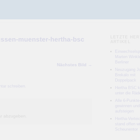
LETZTE HER
eussen-muenster-hertha-bsc
ARTIKEL
Einwechselspi
Marten Winkle
Berliner
Nächstes Bild →
Neuzugang Jo
Brekalo mit
Doppelpack
tar schreiben
.
Hertha BSC 
unter die Räd
Alle 6-Punkte
gewinnen und
aufsteigen
r abzugeben.
Hertha-Vertei
stand offen w
Scheunentor