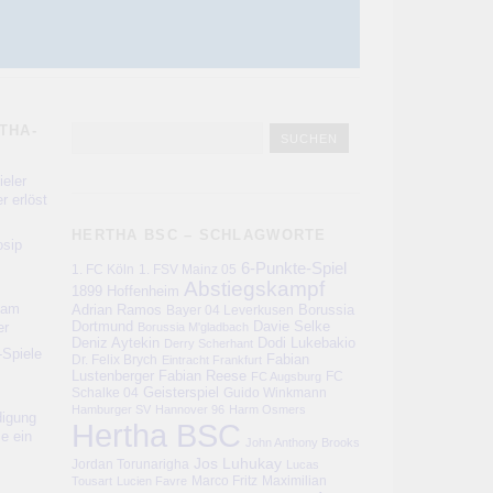
THA-
eler
r erlöst
HERTHA BSC – SCHLAGWORTE
sip
6-Punkte-Spiel
1. FC Köln
1. FSV Mainz 05
Abstiegskampf
1899 Hoffenheim
kam
Adrian Ramos
Bayer 04 Leverkusen
Borussia
er
Dortmund
Davie Selke
Borussia M'gladbach
Deniz Aytekin
Dodi Lukebakio
Derry Scherhant
-Spiele
Fabian
Dr. Felix Brych
Eintracht Frankfurt
Lustenberger
Fabian Reese
FC
FC Augsburg
Schalke 04
Geisterspiel
Guido Winkmann
Hamburger SV
Hannover 96
Harm Osmers
digung
Hertha BSC
ie ein
John Anthony Brooks
Jos Luhukay
Jordan Torunarigha
Lucas
Marco Fritz
Maximilian
Tousart
Lucien Favre