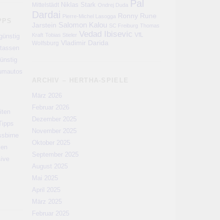
Pal
Niklas Stark
Mittelstädt
Ondrej Duda
Dardai
Ronny
Rune
Pierre-Michel Lasogga
PPS
Salomon Kalou
Jarstein
SC Freiburg
Thomas
Vedad Ibisevic
VfL
Kraft
Tobias Stieler
günstig
Vladimir Darida
Wolfsburg
rtassen
ünstig
aumautos
ARCHIV – HERTHA-SPIELE
März 2026
Februar 2026
iten
Dezember 2025
Tipps
November 2025
ssbirne
Oktober 2025
men
September 2025
sive
August 2025
Mai 2025
April 2025
März 2025
Februar 2025