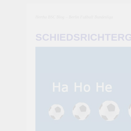
Hertha BSC Blog – Berlin Fußball Bundesliga
SCHIEDSRICHTER