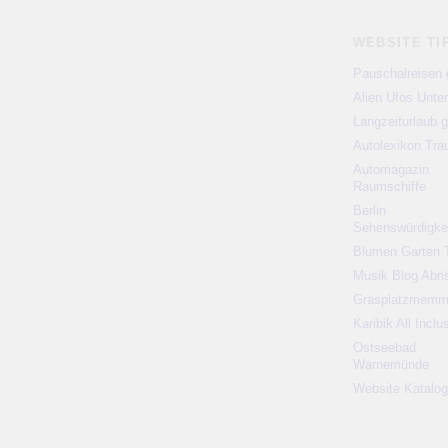
WEBSITE TI
Pauschalreisen 
Alien Ufos Unte
Langzeiturlaub g
Autolexikon Tr
Automagazin
Raumschiffe
Berlin
Sehenswürdigke
Blumen Garten 
Musik Blog Abri
Grasplatzmem
Karibik All Inclu
Ostseebad
Warnemünde
Website Katalog