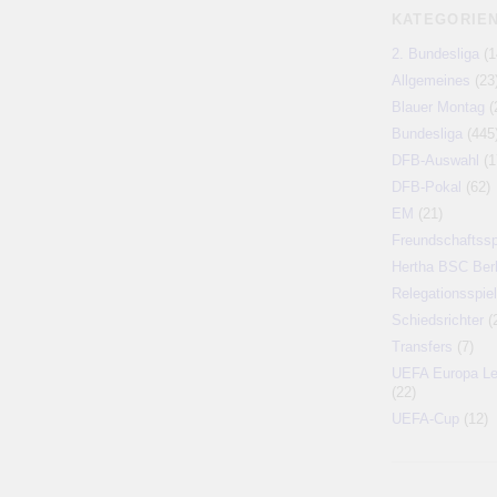
KATEGORIE
2. Bundesliga
(1
Allgemeines
(23
Blauer Montag
(
Bundesliga
(445
DFB-Auswahl
(1
DFB-Pokal
(62)
EM
(21)
Freundschaftssp
Hertha BSC Berl
Relegationsspiel
Schiedsrichter
(
Transfers
(7)
UEFA Europa L
(22)
UEFA-Cup
(12)