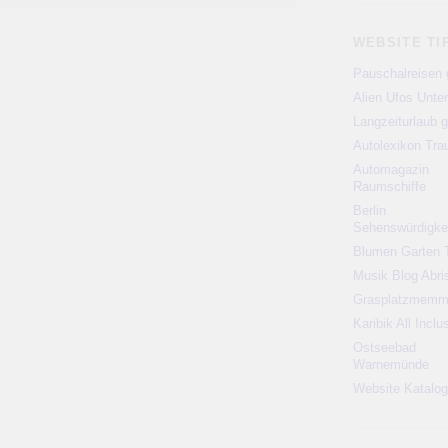
WEBSITE TI
Pauschalreisen 
Alien Ufos Unte
Langzeiturlaub g
Autolexikon Tr
Automagazin
Raumschiffe
Berlin
Sehenswürdigke
Blumen Garten 
Musik Blog Abri
Grasplatzmem
Karibik All Inclu
Ostseebad
Warnemünde
Website Katalog