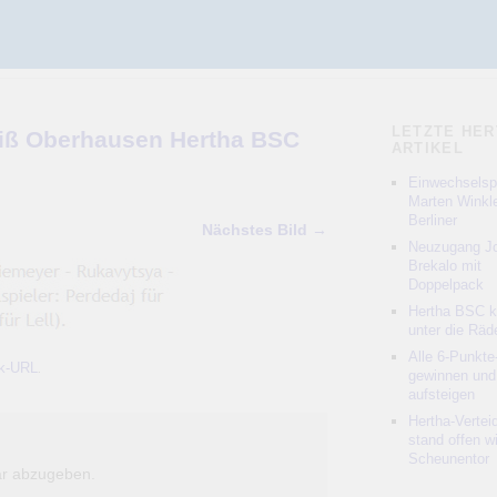
LETZTE HER
iß Oberhausen Hertha BSC
ARTIKEL
Einwechselspi
Marten Winkle
Berliner
Nächstes Bild →
Neuzugang Jo
Brekalo mit
Doppelpack
Hertha BSC 
unter die Räd
Alle 6-Punkte
k-URL
.
gewinnen und
aufsteigen
Hertha-Vertei
stand offen w
Scheunentor
r abzugeben.