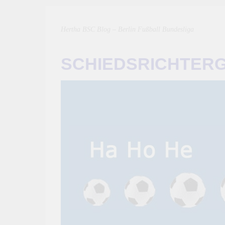
Hertha BSC Blog – Berlin Fußball Bundesliga
SCHIEDSRICHTER