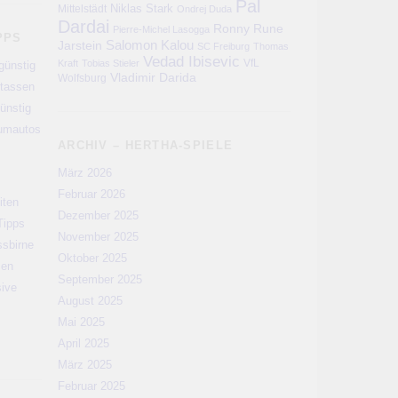
Pal
Niklas Stark
Mittelstädt
Ondrej Duda
Dardai
Ronny
Rune
Pierre-Michel Lasogga
PPS
Salomon Kalou
Jarstein
SC Freiburg
Thomas
Vedad Ibisevic
VfL
Kraft
Tobias Stieler
günstig
Vladimir Darida
Wolfsburg
rtassen
ünstig
aumautos
ARCHIV – HERTHA-SPIELE
März 2026
Februar 2026
iten
Dezember 2025
Tipps
November 2025
ssbirne
Oktober 2025
men
September 2025
sive
August 2025
Mai 2025
April 2025
März 2025
Februar 2025