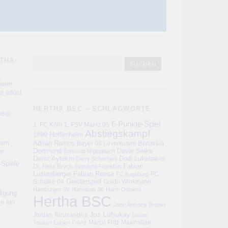
THA-
eler
r erlöst
HERTHA BSC – SCHLAGWORTE
sip
6-Punkte-Spiel
1. FC Köln
1. FSV Mainz 05
Abstiegskampf
1899 Hoffenheim
kam
Adrian Ramos
Bayer 04 Leverkusen
Borussia
er
Dortmund
Davie Selke
Borussia M'gladbach
Deniz Aytekin
Dodi Lukebakio
Derry Scherhant
-Spiele
Fabian
Dr. Felix Brych
Eintracht Frankfurt
Lustenberger
Fabian Reese
FC
FC Augsburg
Schalke 04
Geisterspiel
Guido Winkmann
Hamburger SV
Hannover 96
Harm Osmers
digung
Hertha BSC
ie ein
John Anthony Brooks
Jos Luhukay
Jordan Torunarigha
Lucas
Marco Fritz
Maximilian
Tousart
Lucien Favre