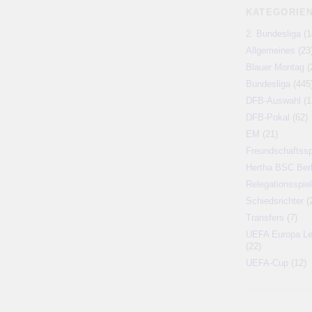
KATEGORIE
2. Bundesliga
(1
Allgemeines
(23
Blauer Montag
(
Bundesliga
(445
DFB-Auswahl
(1
DFB-Pokal
(62)
EM
(21)
Freundschaftssp
Hertha BSC Berl
Relegationsspiel
Schiedsrichter
(
Transfers
(7)
UEFA Europa L
(22)
UEFA-Cup
(12)