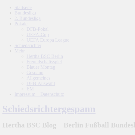
Startseite
Bundesliga
2. Bundesliga
Pokale
DFB-Pokal
UEFA-Cup
UEFA Europa League
Schiedsrichter
Mehr
Hertha BSC Berlin
Freundschaftsspiel
Blauer Montag
Gespann
Allgemeines
DFB-Auswahl
EM
Impressum + Datenschutz
Schiedsrichtergespann
Hertha BSC Blog – Berlin Fußball Bundesl