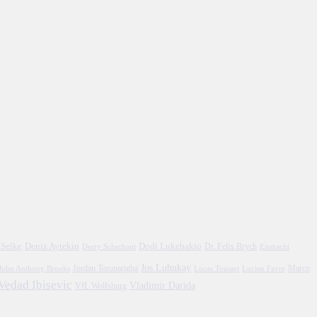
 Selke
Deniz Aytekin
Dodi Lukebakio
Dr. Felix Brych
Eintracht
Derry Scherhant
Jos Luhukay
Marco
John Anthony Brooks
Jordan Torunarigha
Lucien Favre
Lucas Tousart
Vedad Ibisevic
Vladimir Darida
VfL Wolfsburg