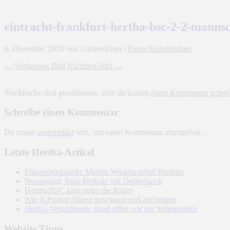
eintracht-frankfurt-hertha-bsc-2-2-manns
9. Dezember 2019
von Linienrichter
|
Keine Kommentare
← Vorheriges Bild
Nächstes Bild →
Trackbacks sind geschlossen, aber du kannst
einen Kommentar schre
Schreibe einen Kommentar
Du musst
angemeldet
sein, um einen Kommentar abzugeben.
Letzte Hertha-Artikel
Einwechselspieler Marten Winkler erlöst Berliner
Neuzugang Josip Brekalo mit Doppelpack
Hertha BSC kam unter die Räder
Alle 6-Punkte-Spiele gewinnen und aufsteigen
Hertha-Verteidigung stand offen wie ein Scheunentor
Website Tipps