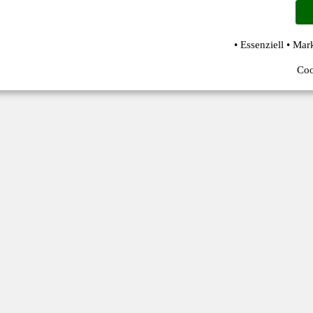
• Essenziell • Mar
Coo