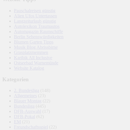
Pauschalreisen günstig
Alien Ufos Untertassen
Langzeiturlaub günstig
Autolexikon Traumautos
Automagazin Raumschiffe
Berlin Sehenswürdigkeiten
Blumen Garten Tipps
Musik Blog Abrissbirne
Grasplatzmemmen
Karibik All Inclusive
Ostseebad Warnemünde
Website Katalog
Kategorien
2. Bundesliga
(148)
Allgemeines
(23)
Blauer Montag
(22)
Bundesliga
(445)
DFB-Auswahl
(17)
DFB-Pokal
(62)
EM
(21)
Freundschaftsspiel
(22)