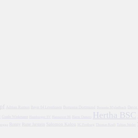
pf
Adrian Ramos
Borussia Dortmund
Davie
Bayer 04 Leverkusen
Borussia M'gladbach
Hertha BSC
l
Guido Winkmann
Hamburger SV
Hannover 96
Harm Osmers
Salomon Kalou
Ronny
Rune Jarstein
asogga
SC Freiburg
Thomas Kraft
Tobias Stieler