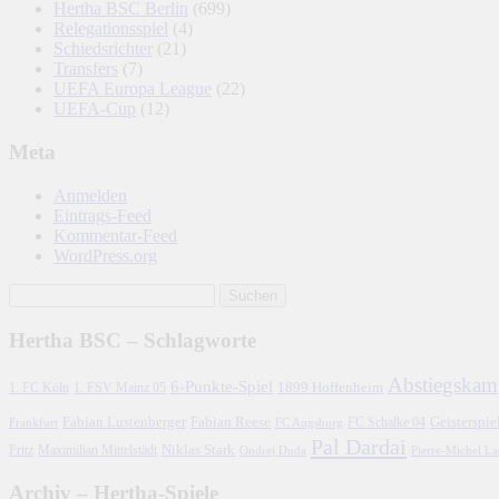
Hertha BSC Berlin
(699)
Relegationsspiel
(4)
Schiedsrichter
(21)
Transfers
(7)
UEFA Europa League
(22)
UEFA-Cup
(12)
Meta
Anmelden
Eintrags-Feed
Kommentar-Feed
WordPress.org
Hertha BSC – Schlagworte
Abstiegskam
6-Punkte-Spiel
1. FC Köln
1899 Hoffenheim
1. FSV Mainz 05
Fabian Lustenberger
Fabian Reese
FC Schalke 04
Geisterspie
Frankfurt
FC Augsburg
Pal Dardai
Fritz
Niklas Stark
Maximilian Mittelstädt
Ondrej Duda
Pierre-Michel L
Archiv – Hertha-Spiele