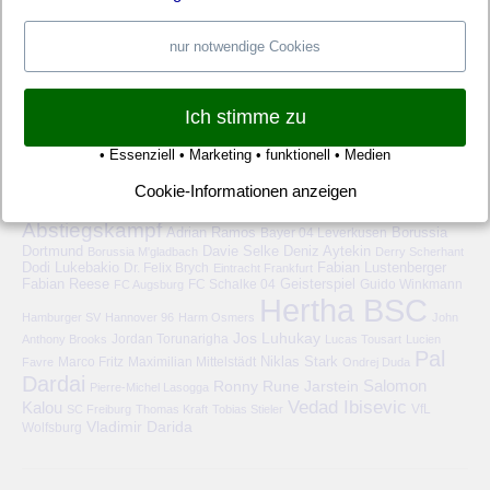
nur notwendige Cookies
Ich stimme zu
• Essenziell • Marketing • funktionell • Medien
HERTHA BSC – SCHLAGWORTE
Cookie-Informationen anzeigen
6-Punkte-Spiel
1. FC Köln
1899 Hoffenheim
1. FSV Mainz 05
Abstiegskampf
Adrian Ramos
Bayer 04 Leverkusen
Borussia
Deniz Aytekin
Dortmund
Davie Selke
Borussia M'gladbach
Derry Scherhant
Dodi Lukebakio
Fabian Lustenberger
Dr. Felix Brych
Eintracht Frankfurt
Fabian Reese
FC Schalke 04
Geisterspiel
FC Augsburg
Guido Winkmann
Hertha BSC
Hamburger SV
Hannover 96
Harm Osmers
John
Jos Luhukay
Anthony Brooks
Jordan Torunarigha
Lucas Tousart
Lucien
Pal
Niklas Stark
Marco Fritz
Maximilian Mittelstädt
Favre
Ondrej Duda
Dardai
Salomon
Ronny
Rune Jarstein
Pierre-Michel Lasogga
Vedad Ibisevic
Kalou
VfL
SC Freiburg
Thomas Kraft
Tobias Stieler
Vladimir Darida
Wolfsburg