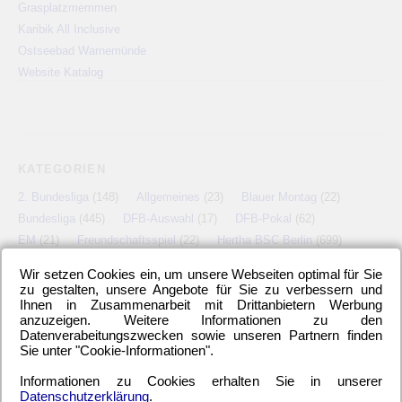
Grasplatzmemmen
Karibik All Inclusive
Ostseebad Warnemünde
Website Katalog
KATEGORIEN
2. Bundesliga
(148)
Allgemeines
(23)
Blauer Montag
(22)
Bundesliga
(445)
DFB-Auswahl
(17)
DFB-Pokal
(62)
EM
(21)
Freundschaftsspiel
(22)
Hertha BSC Berlin
(699)
Relegationsspiel
(4)
Schiedsrichter
(21)
Transfers
(7)
Wir setzen Cookies ein, um unsere Webseiten optimal für Sie
UEFA Europa League
(22)
UEFA-Cup
(12)
zu gestalten, unsere Angebote für Sie zu verbessern und
Ihnen in Zusammenarbeit mit Drittanbietern Werbung
anzuzeigen. Weitere Informationen zu den
Datenverabeitungszwecken sowie unseren Partnern finden
Sie unter "Cookie-Informationen".
META
Informationen zu Cookies erhalten Sie in unserer
Anmelden
Eintrags-Feed
Kommentar-Feed
WordPress.org
Datenschutzerklärung
.