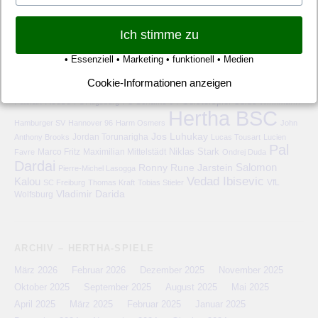
HERTHA BSC – SCHLAGWORTE
Ich stimme zu
6-Punkte-Spiel
1. FC Köln
1899 Hoffenheim
1. FSV Mainz 05
• Essenziell • Marketing • funktionell • Medien
Abstiegskampf
Adrian Ramos
Bayer 04 Leverkusen
Borussia
Deniz Aytekin
Dortmund
Davie Selke
Borussia M'gladbach
Derry Scherhant
Cookie-Informationen anzeigen
Dodi Lukebakio
Fabian Lustenberger
Dr. Felix Brych
Eintracht Frankfurt
Fabian Reese
FC Schalke 04
Geisterspiel
FC Augsburg
Guido Winkmann
Hertha BSC
Hamburger SV
Hannover 96
Harm Osmers
John
Jos Luhukay
Anthony Brooks
Jordan Torunarigha
Lucas Tousart
Lucien
Pal
Niklas Stark
Marco Fritz
Maximilian Mittelstädt
Favre
Ondrej Duda
Dardai
Salomon
Ronny
Rune Jarstein
Pierre-Michel Lasogga
Vedad Ibisevic
Kalou
VfL
SC Freiburg
Thomas Kraft
Tobias Stieler
Vladimir Darida
Wolfsburg
ARCHIV – HERTHA-SPIELE
März 2026
Februar 2026
Dezember 2025
November 2025
Oktober 2025
September 2025
August 2025
Mai 2025
April 2025
März 2025
Februar 2025
Januar 2025