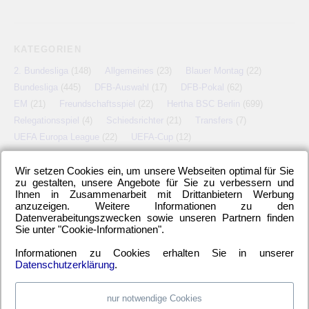
KATEGORIEN
2. Bundesliga
(148)
Allgemeines
(23)
Blauer Montag
(22)
Bundesliga
(445)
DFB-Auswahl
(17)
DFB-Pokal
(62)
EM
(21)
Freundschaftsspiel
(22)
Hertha BSC Berlin
(699)
Relegationsspiel
(4)
Schiedsrichter
(21)
Transfers
(7)
UEFA Europa League
(22)
UEFA-Cup
(12)
Wir setzen Cookies ein, um unsere Webseiten optimal für Sie
zu gestalten, unsere Angebote für Sie zu verbessern und
Ihnen in Zusammenarbeit mit Drittanbietern Werbung
META
anzuzeigen. Weitere Informationen zu den
Anmelden
Eintrags-Feed
Kommentar-Feed
WordPress.org
Datenverabeitungszwecken sowie unseren Partnern finden
Sie unter "Cookie-Informationen".
Informationen zu Cookies erhalten Sie in unserer
Datenschutzerklärung
.
nur notwendige Cookies