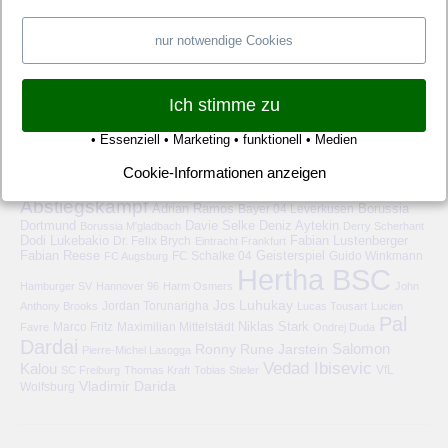
nur notwendige Cookies
Ich stimme zu
• Essenziell • Marketing • funktionell • Medien
HERTHA BSC – SCHLAGWORTE
Cookie-Informationen anzeigen
6-Punkte-Spiel
1. FC Köln
1899 Hoffenheim
1. FSV Mainz 05
Abstiegskampf
Adrian Ramos
Bayer 04 Leverkusen
Borussia
Deniz Aytekin
Dortmund
Davie Selke
Borussia M'gladbach
Derry Scherhant
Dodi Lukebakio
Fabian Lustenberger
Dr. Felix Brych
Eintracht Frankfurt
Fabian Reese
FC Schalke 04
Geisterspiel
FC Augsburg
Guido Winkmann
Hertha BSC
Hamburger SV
Hannover 96
Harm Osmers
John
Jos Luhukay
Anthony Brooks
Jordan Torunarigha
Lucas Tousart
Lucien
Pal
Niklas Stark
Marco Fritz
Maximilian Mittelstädt
Favre
Ondrej Duda
Dardai
Salomon
Ronny
Rune Jarstein
Pierre-Michel Lasogga
Vedad Ibisevic
Kalou
VfL
SC Freiburg
Thomas Kraft
Tobias Stieler
Vladimir Darida
Wolfsburg