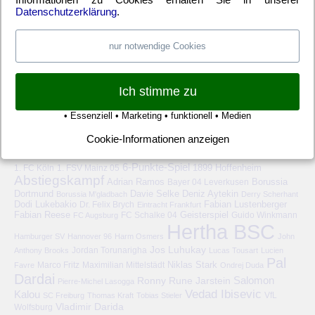
Datenschutzerklärung
.
Anmelden
Eintrags-Feed
Kommentar-Feed
WordPress.org
nur notwendige Cookies
Ich stimme zu
• Essenziell • Marketing • funktionell • Medien
Cookie-Informationen anzeigen
HERTHA BSC – SCHLAGWORTE
6-Punkte-Spiel
1. FC Köln
1899 Hoffenheim
1. FSV Mainz 05
Abstiegskampf
Adrian Ramos
Bayer 04 Leverkusen
Borussia
Deniz Aytekin
Dortmund
Davie Selke
Borussia M'gladbach
Derry Scherhant
Dodi Lukebakio
Fabian Lustenberger
Dr. Felix Brych
Eintracht Frankfurt
Fabian Reese
FC Schalke 04
Geisterspiel
FC Augsburg
Guido Winkmann
Hertha BSC
Hamburger SV
Hannover 96
Harm Osmers
John
Jos Luhukay
Anthony Brooks
Jordan Torunarigha
Lucas Tousart
Lucien
Pal
Niklas Stark
Marco Fritz
Maximilian Mittelstädt
Favre
Ondrej Duda
Dardai
Salomon
Ronny
Rune Jarstein
Pierre-Michel Lasogga
Vedad Ibisevic
Kalou
VfL
SC Freiburg
Thomas Kraft
Tobias Stieler
Vladimir Darida
Wolfsburg