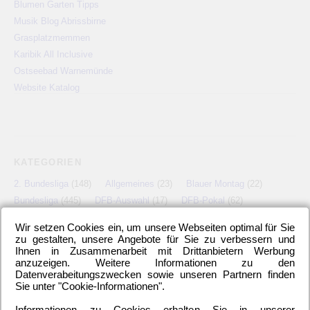
Blumen Garten Tipps
Musik Blog Abrissbirne
Grasplatzmemmen
Karibik All Inclusive
Ostseebad Warnemünde
Website Katalog
KATEGORIEN
2. Bundesliga
(148)
Allgemeines
(23)
Blauer Montag
(22)
Bundesliga
(445)
DFB-Auswahl
(17)
DFB-Pokal
(62)
EM
(21)
Freundschaftsspiel
(22)
Hertha BSC Berlin
(699)
Wir setzen Cookies ein, um unsere Webseiten optimal für Sie
Relegationsspiel
(4)
Schiedsrichter
(21)
Transfers
(7)
zu gestalten, unsere Angebote für Sie zu verbessern und
UEFA Europa League
(22)
UEFA-Cup
(12)
Ihnen in Zusammenarbeit mit Drittanbietern Werbung
anzuzeigen. Weitere Informationen zu den
Datenverabeitungszwecken sowie unseren Partnern finden
Sie unter "Cookie-Informationen".
META
Informationen zu Cookies erhalten Sie in unserer