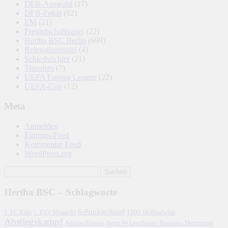
DFB-Auswahl
(17)
DFB-Pokal
(62)
EM
(21)
Freundschaftsspiel
(22)
Hertha BSC Berlin
(699)
Relegationsspiel
(4)
Schiedsrichter
(21)
Transfers
(7)
UEFA Europa League
(22)
UEFA-Cup
(12)
Meta
Anmelden
Eintrags-Feed
Kommentar-Feed
WordPress.org
Hertha BSC – Schlagworte
6-Punkte-Spiel
1. FC Köln
1899 Hoffenheim
1. FSV Mainz 05
Abstiegskampf
Adrian Ramos
Borussia Dortmund
Bayer 04 Leverkusen