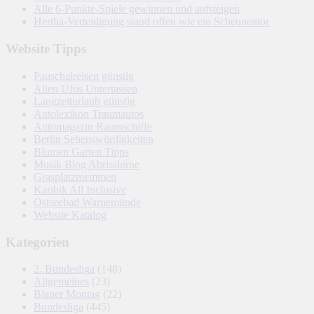
Alle 6-Punkte-Spiele gewinnen und aufsteigen
Hertha-Verteidigung stand offen wie ein Scheunentor
Website Tipps
Pauschalreisen günstig
Alien Ufos Untertassen
Langzeiturlaub günstig
Autolexikon Traumautos
Automagazin Raumschiffe
Berlin Sehenswürdigkeiten
Blumen Garten Tipps
Musik Blog Abrissbirne
Grasplatzmemmen
Karibik All Inclusive
Ostseebad Warnemünde
Website Katalog
Kategorien
2. Bundesliga
(148)
Allgemeines
(23)
Blauer Montag
(22)
Bundesliga
(445)