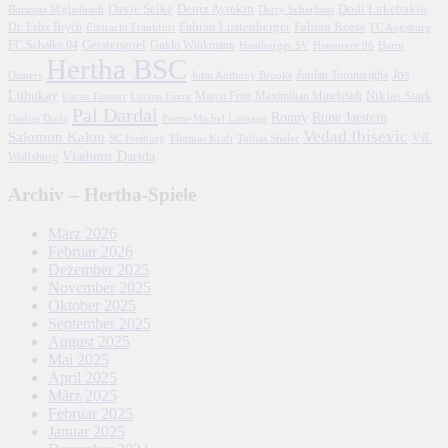
Davie Selke
Deniz Aytekin
Dodi Lukebakio
Borussia M'gladbach
Derry Scherhant
Fabian Lustenberger
Fabian Reese
Dr. Felix Brych
Eintracht Frankfurt
FC Augsburg
FC Schalke 04
Geisterspiel
Guido Winkmann
Hamburger SV
Hannover 96
Harm
Hertha BSC
Jos
John Anthony Brooks
Jordan Torunarigha
Osmers
Luhukay
Marco Fritz
Niklas Stark
Lucien Favre
Maximilian Mittelstädt
Lucas Tousart
Pal Dardai
Ronny
Rune Jarstein
Ondrej Duda
Pierre-Michel Lasogga
Vedad Ibisevic
Salomon Kalou
SC Freiburg
Thomas Kraft
Tobias Stieler
VfL
Vladimir Darida
Wolfsburg
Archiv – Hertha-Spiele
März 2026
Februar 2026
Dezember 2025
November 2025
Oktober 2025
September 2025
August 2025
Mai 2025
April 2025
März 2025
Februar 2025
Januar 2025