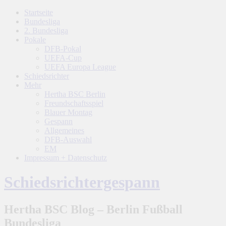
Startseite
Bundesliga
2. Bundesliga
Pokale
DFB-Pokal
UEFA-Cup
UEFA Europa League
Schiedsrichter
Mehr
Hertha BSC Berlin
Freundschaftsspiel
Blauer Montag
Gespann
Allgemeines
DFB-Auswahl
EM
Impressum + Datenschutz
Schiedsrichtergespann
Hertha BSC Blog – Berlin Fußball
Bundesliga