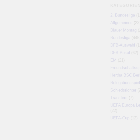
KATEGORIE
2. Bundesliga
(1
Allgemeines
(23
Blauer Montag
(
Bundesliga
(445
DFB-Auswahl
(1
DFB-Pokal
(62)
EM
(21)
Freundschaftssp
Hertha BSC Berl
Relegationsspiel
Schiedsrichter
(
Transfers
(7)
UEFA Europa L
(22)
UEFA-Cup
(12)