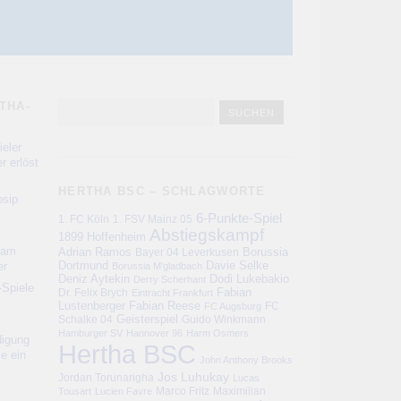
THA-
eler
r erlöst
HERTHA BSC – SCHLAGWORTE
sip
6-Punkte-Spiel
1. FC Köln
1. FSV Mainz 05
Abstiegskampf
1899 Hoffenheim
kam
Adrian Ramos
Bayer 04 Leverkusen
Borussia
er
Dortmund
Davie Selke
Borussia M'gladbach
Deniz Aytekin
Dodi Lukebakio
Derry Scherhant
-Spiele
Fabian
Dr. Felix Brych
Eintracht Frankfurt
Lustenberger
Fabian Reese
FC
FC Augsburg
Schalke 04
Geisterspiel
Guido Winkmann
Hamburger SV
Hannover 96
Harm Osmers
digung
Hertha BSC
ie ein
John Anthony Brooks
Jos Luhukay
Jordan Torunarigha
Lucas
Marco Fritz
Maximilian
Tousart
Lucien Favre