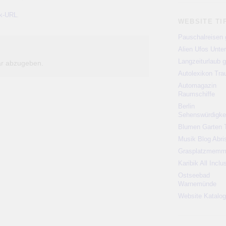
k-URL
.
WEBSITE TI
Pauschalreisen 
Alien Ufos Unte
Langzeiturlaub g
r abzugeben.
Autolexikon Tr
Automagazin
Raumschiffe
Berlin
Sehenswürdigke
Blumen Garten 
Musik Blog Abri
Grasplatzmem
Karibik All Inclu
Ostseebad
Warnemünde
Website Katalog