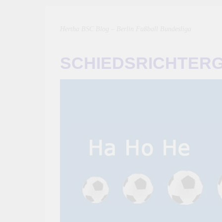
Hertha BSC Blog – Berlin Fußball Bundesliga
SCHIEDSRICHTER