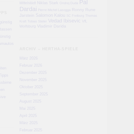
Pal
Niklas Stark
Mittelstädt
Ondrej Duda
Dardai
Ronny
Rune
Pierre-Michel Lasogga
PPS
Salomon Kalou
Jarstein
SC Freiburg
Thomas
Vedad Ibisevic
VfL
Kraft
Tobias Stieler
günstig
Vladimir Darida
Wolfsburg
rtassen
ünstig
aumautos
ARCHIV – HERTHA-SPIELE
März 2026
Februar 2026
iten
Dezember 2025
Tipps
November 2025
ssbirne
Oktober 2025
men
September 2025
sive
August 2025
Mai 2025
April 2025
März 2025
Februar 2025