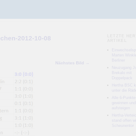
LETZTE HER
chen-2012-10-08
ARTIKEL
Einwechselspi
Marten Winkle
Berliner
Nächstes Bild →
Neuzugang Jo
Brekalo mit
Doppelpack
Hertha BSC 
unter die Räd
Alle 6-Punkte
gewinnen und
aufsteigen
Hertha-Vertei
stand offen w
Scheunentor