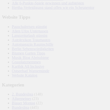
Alle 6-Punkte-Spiele gewinnen und aufsteigen
Hertha-Verteidigung stand offen wie ein Scheunentor
Website Tipps
Pauschalreisen günstig
Alien Ufos Untertassen
Langzeiturlaub günstig
Autolexikon Traumautos
Automagazin Raumschiffe
Berlin Sehenswürdigkeiten
Blumen Garten Tipps
Musik Blog Abrissbirne
Grasplatzmemmen
Karibik All Inclusive
Ostseebad Warnemünde
Website Katalog
Kategorien
2. Bundesliga
(148)
Allgemeines
(23)
Blauer Montag
(22)
Bundesliga
(445)