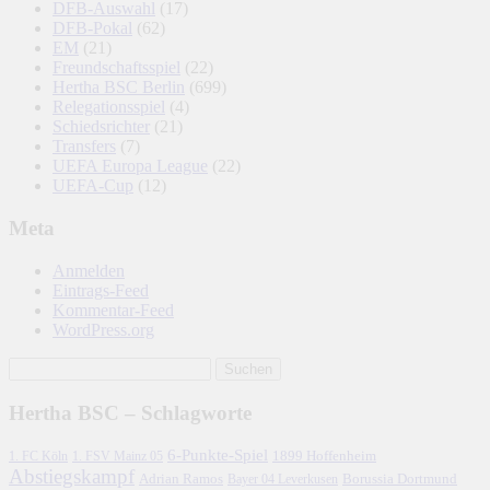
DFB-Auswahl
(17)
DFB-Pokal
(62)
EM
(21)
Freundschaftsspiel
(22)
Hertha BSC Berlin
(699)
Relegationsspiel
(4)
Schiedsrichter
(21)
Transfers
(7)
UEFA Europa League
(22)
UEFA-Cup
(12)
Meta
Anmelden
Eintrags-Feed
Kommentar-Feed
WordPress.org
Hertha BSC – Schlagworte
6-Punkte-Spiel
1. FC Köln
1899 Hoffenheim
1. FSV Mainz 05
Abstiegskampf
Adrian Ramos
Borussia Dortmund
Bayer 04 Leverkusen