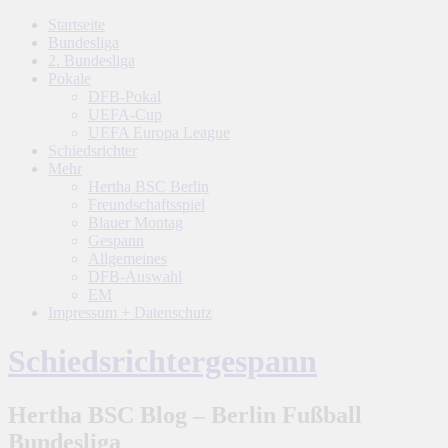
Startseite
Bundesliga
2. Bundesliga
Pokale
DFB-Pokal
UEFA-Cup
UEFA Europa League
Schiedsrichter
Mehr
Hertha BSC Berlin
Freundschaftsspiel
Blauer Montag
Gespann
Allgemeines
DFB-Auswahl
EM
Impressum + Datenschutz
Schiedsrichtergespann
Hertha BSC Blog – Berlin Fußball
Bundesliga