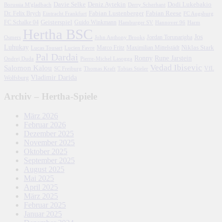
Davie Selke
Deniz Aytekin
Dodi Lukebakio
Borussia M'gladbach
Derry Scherhant
Fabian Lustenberger
Fabian Reese
Dr. Felix Brych
Eintracht Frankfurt
FC Augsburg
FC Schalke 04
Geisterspiel
Guido Winkmann
Hamburger SV
Hannover 96
Harm
Hertha BSC
Jos
John Anthony Brooks
Jordan Torunarigha
Osmers
Luhukay
Marco Fritz
Niklas Stark
Lucien Favre
Maximilian Mittelstädt
Lucas Tousart
Pal Dardai
Ronny
Rune Jarstein
Ondrej Duda
Pierre-Michel Lasogga
Vedad Ibisevic
Salomon Kalou
SC Freiburg
Thomas Kraft
Tobias Stieler
VfL
Vladimir Darida
Wolfsburg
Archiv – Hertha-Spiele
März 2026
Februar 2026
Dezember 2025
November 2025
Oktober 2025
September 2025
August 2025
Mai 2025
April 2025
März 2025
Februar 2025
Januar 2025