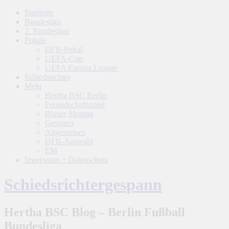
Startseite
Bundesliga
2. Bundesliga
Pokale
DFB-Pokal
UEFA-Cup
UEFA Europa League
Schiedsrichter
Mehr
Hertha BSC Berlin
Freundschaftsspiel
Blauer Montag
Gespann
Allgemeines
DFB-Auswahl
EM
Impressum + Datenschutz
Schiedsrichtergespann
Hertha BSC Blog – Berlin Fußball
Bundesliga