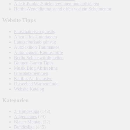
Alle 6-Punkte-Spiele gewinnen und aufsteigen
Hertha-Verteidigung stand offen wie ein Scheunentor
Website Tipps
Pauschalreisen günstig
Alien Ufos Untertassen
Langzeiturlaub günstig
Autolexikon Traumautos
Automagazin Raumschiffe
Berlin Sehenswürdigkeiten
Blumen Garten Tipps
Musik Blog Abrissbirne
Grasplatzmemmen
Karibik All Inclusive
Ostseebad Warnemünde
Website Katalog
Kategorien
2. Bundesliga
(148)
Allgemeines
(23)
Blauer Montag
(22)
Bundesliga
(445)