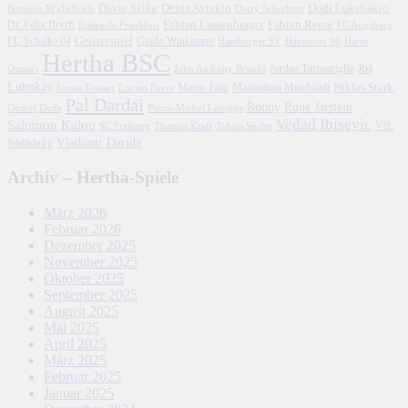
Davie Selke
Deniz Aytekin
Dodi Lukebakio
Borussia M'gladbach
Derry Scherhant
Fabian Lustenberger
Fabian Reese
Dr. Felix Brych
Eintracht Frankfurt
FC Augsburg
FC Schalke 04
Geisterspiel
Guido Winkmann
Hamburger SV
Hannover 96
Harm
Hertha BSC
Jos
John Anthony Brooks
Jordan Torunarigha
Osmers
Luhukay
Marco Fritz
Niklas Stark
Lucien Favre
Maximilian Mittelstädt
Lucas Tousart
Pal Dardai
Ronny
Rune Jarstein
Ondrej Duda
Pierre-Michel Lasogga
Vedad Ibisevic
Salomon Kalou
SC Freiburg
Thomas Kraft
Tobias Stieler
VfL
Vladimir Darida
Wolfsburg
Archiv – Hertha-Spiele
März 2026
Februar 2026
Dezember 2025
November 2025
Oktober 2025
September 2025
August 2025
Mai 2025
April 2025
März 2025
Februar 2025
Januar 2025