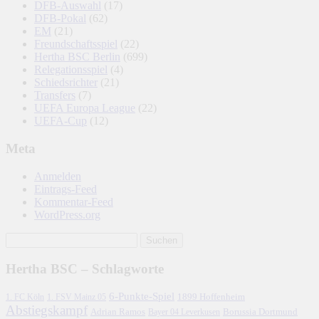
DFB-Auswahl
(17)
DFB-Pokal
(62)
EM
(21)
Freundschaftsspiel
(22)
Hertha BSC Berlin
(699)
Relegationsspiel
(4)
Schiedsrichter
(21)
Transfers
(7)
UEFA Europa League
(22)
UEFA-Cup
(12)
Meta
Anmelden
Eintrags-Feed
Kommentar-Feed
WordPress.org
Hertha BSC – Schlagworte
6-Punkte-Spiel
1. FC Köln
1899 Hoffenheim
1. FSV Mainz 05
Abstiegskampf
Adrian Ramos
Borussia Dortmund
Bayer 04 Leverkusen